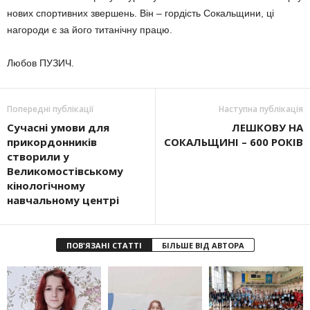
нових спортивних звершень. Він – гордість Сокальщини, ці
нагороди є за його титанічну працю.
Любов ПУЗИЧ.
Попередні публікації
Наступна публікація
Сучасні умови для
ЛЕШКОВУ НА
прикордонників
СОКАЛЬЩИНІ – 600 РОКІВ
створили у
Великомостівському
кінологічному
навчальному центрі
ПОВ'ЯЗАНІ СТАТТІ
БІЛЬШЕ ВІД АВТОРА