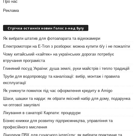
Про нас
Реклама
Стрічка останніх новин Голос з-над Бугу
Як вибрати штатив для фотоапарата та відеокамери
Електромотори на E-Tron з розборки: можна купити б/у і не пожаліти
Чому китайський «хайтек» на українських дорогах потребує
втручання програміста
Глиняний посуд України: душа землі, руки майстрів і тепло традицій
Труби для водопроводу та каналізації: вибір, монтаж і правила
експлуатації
Як уникнути помилок під час оформлення кредиту в Amigo
Шахи, шашки та нарди: як обрати якісний набір для дому, подарунка
чи оптової закупівлі
Лікування в санаторії Карпати: процедури
Бізнес-книжки для розвитку підприємництва, управління та
професійного мислення
Лінолеум ПВХ для сучасного інтер’єру: як вибрати практичне та