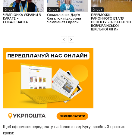
Спорт
Спорт
Спорт
ЧЕМПІОНКА УКРАЇНИ З
Сокальчанка Дар’я
ПЕРЕМОЖЦІ
КАРАТЕ –
Савалюк підкорила
РАЙОННОГО ЕТАПУ
СОКАЛЬЧАНКА
Чемпіонат Європи
ПРОЕКТУ «ПЛІЧ-О-ПЛІЧ
ВСЕУКРАЇНСЬКОЇ
ШКІЛЬНОЇ ЛІГИ»
Щоб оформити передплату на Голос з-над Бугу, зробіть 3 простих
кроки: