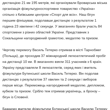
дистанцією 21 км 195 метрів, які організували Броварська міська
організація фізкультурноспортивне товариство «Україна»
спільно з Київським центром «Спорт для всіх». Наш бігун
першим фінішував, подолавши дистанцію з результатом 1
година 23 хвилини і 42 секунди. У змаганнях брали участь 84
спортсмени з різних областей України. Представник з
Сокальщини нагороджений грамотою, медаллю та призом.
Чергову перемогу Василь Тетерко отримав в місті Тарнобжег
(Польща), де проходив 37 міжнародний легкоатлетичний пробіг
на дистанції 10 км. В змаганнях взяли 311 учасників з 6 країн.
Україну представляли 8 легкоатлетів, серед яких і вчитель
фізкультури Бутинської школи Василь Тетерко. Він подолав
дистанцію з результатом 37 хвилин та 2 секунди і виборов
перше місце. Переможець нагороджений медаллю, дипломом,
кубком та призом. Срібло теж отримав українець, а бронзу –
бігун із Словенії.
Бажаємо вчителю фізкультури Бутинської школи Василю Тетерку