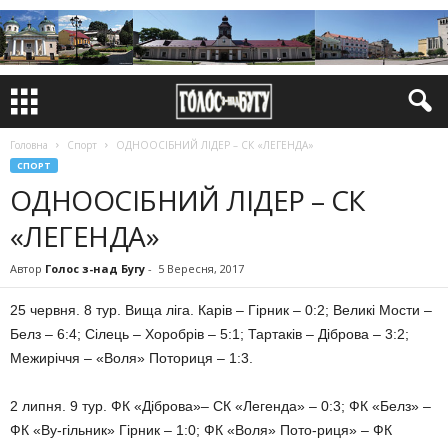
Головна
Спорт
ОДНООСІБНИЙ ЛІДЕР – СК «ЛЕГЕНДА»
СПОРТ
ОДНООСІБНИЙ ЛІДЕР – СК
«ЛЕГЕНДА»
Автор
Голос з-над Бугу
-
5 Вересня, 2017
25 червня. 8 тур. Вища ліга. Карів – Гірник – 0:2; Великі Мости –
Белз – 6:4; Сілець – Хоробрів – 5:1; Тартаків – Діброва – 3:2;
Межиріччя – «Воля» Поториця – 1:3.
2 липня. 9 тур. ФК «Діброва»– СК «Легенда» – 0:3; ФК «Белз» –
ФК «Ву-гільник» Гірник – 1:0; ФК «Воля» Пото-риця» – ФК