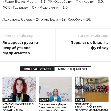
«Рата» Великі Мости – 1:1; ФК «Хоробрів» – ФК «Карів» – 3:0;
ФСК «Тартаків» – СК «Межиріччя» – 1:0.
Лідирують: Сілець – 24 очки, Белз – 19, Хоробрів – 16.
Попередні публікації
Наступна публікація
Як зареєструвати
Першість області з
неприбуткове
футболу
підприємство
ПОВ'ЯЗАНІ СТАТТІ
БІЛЬШЕ ВІД АВТОРА
Спорт
Спорт
Спорт
ЧЕМПІОНКА УКРАЇНИ З
Сокальчанка Дар’я
ПЕРЕМОЖЦІ
КАРАТЕ –
Савалюк підкорила
РАЙОННОГО ЕТАПУ
СОКАЛЬЧАНКА
Чемпіонат Європи
ПРОЕКТУ «ПЛІЧ-О-ПЛІЧ