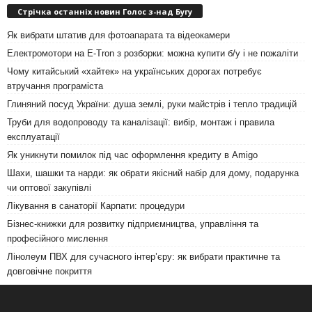
Стрічка останніх новин Голос з-над Бугу
Як вибрати штатив для фотоапарата та відеокамери
Електромотори на E-Tron з розборки: можна купити б/у і не пожаліти
Чому китайський «хайтек» на українських дорогах потребує
втручання програміста
Глиняний посуд України: душа землі, руки майстрів і тепло традицій
Труби для водопроводу та каналізації: вибір, монтаж і правила
експлуатації
Як уникнути помилок під час оформлення кредиту в Amigo
Шахи, шашки та нарди: як обрати якісний набір для дому, подарунка
чи оптової закупівлі
Лікування в санаторії Карпати: процедури
Бізнес-книжки для розвитку підприємництва, управління та
професійного мислення
Лінолеум ПВХ для сучасного інтер’єру: як вибрати практичне та
довговічне покриття