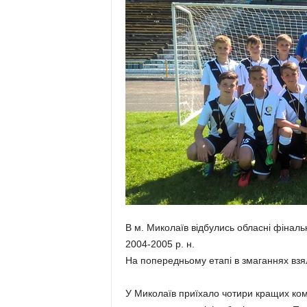
В м. Миколаїв відбулись обласні фінал
2004-2005 р. н.
На попередньому етапі в змаганнях взя
У Миколаїв приїхало чотири кращих кома