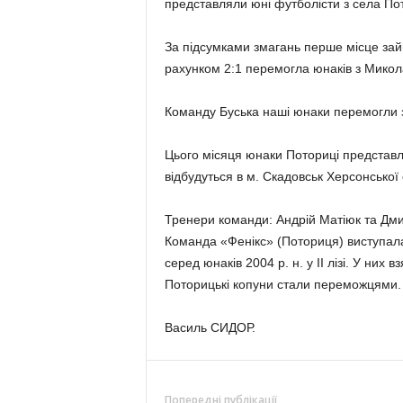
представляли юні футболісти з села По
За підсумками змагань перше місце зай
рахунком 2:1 перемогла юнаків з Микол
Команду Буська наші юнаки перемогли з 
Цього місяця юнаки Поториці представл
відбудуться в м. Скадовськ Херсонської 
Тренери команди: Андрій Матіюк та Дми
Команда «Фенікс» (Поториця) виступал
серед юнаків 2004 р. н. у II лізі. У них 
Поторицькі копуни стали переможцями.
Василь СИДОР.
Попередні публікації