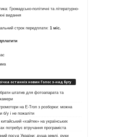
ика: Громадсько-політичні та літературно-
жні видання
мальний строк передплати:
1 міс.
дплатити
нас
ама
річка останніх новин Голос з-над Бугу
брати штатив для фотоапарата та
окамери
ромотори на E-Tron з розборки: можна
и б/у і не пожаліти
китайський «хайтек» на українських
ах потребує втручання програміста
ний посуд України: душа землі, руки