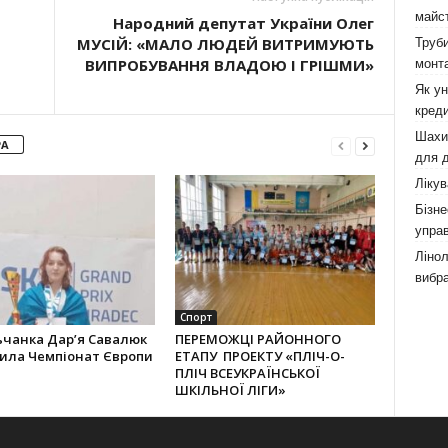
майст
Народний депутат України Олег
МУСІЙ: «МАЛО ЛЮДЕЙ ВИТРИМУЮТЬ
Труби
ВИПРОБУВАННЯ ВЛАДОЮ І ГРІШМИ»
монта
Як у
креди
Шахи,
РА
для д
Лікув
Бізне
управ
Лінол
вибра
Спорт
ьчанка Дар’я Савалюк
ПЕРЕМОЖЦІ РАЙОННОГО
рила Чемпіонат Європи
ЕТАПУ ПРОЕКТУ «ПЛІЧ-О-
ПЛІЧ ВСЕУКРАЇНСЬКОЇ
ШКІЛЬНОЇ ЛІГИ»