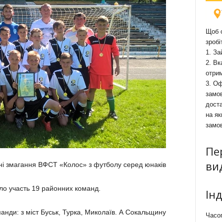
Щоб о
зробі
1. За
2. Вк
отри
3. Оф
замов
доста
на як
замо
Пе
ви
ьні змагання ВФСТ «Колос» з футболу серед юнаків
ло участь 19 районних команд.
Ін
нди: з міст Буськ, Турка, Миколаїв. А Сокальщину
Часоп