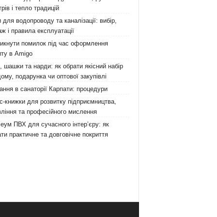
рів і тепло традицій
 для водопроводу та каналізації: вибір,
ж і правила експлуатації
никнути помилок під час оформлення
ту в Amigo
 шашки та нарди: як обрати якісний набір
ому, подарунка чи оптової закупівлі
ання в санаторії Карпати: процедури
с-книжки для розвитку підприємництва,
ління та професійного мислення
еум ПВХ для сучасного інтер’єру: як
ти практичне та довговічне покриття