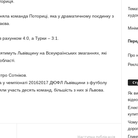
ториця.
Темат
худо
няла команда Поториці, яка у драматичному поєдинку з
аєва.
Міні
рахунком 4:0, а Турки – 3:1.
Пере
ятимуть Львівщину на Всеукраїнських змаганнях, які
Про 
області.
Рекл
тро Сотніков.
Ст
а у чемпіонаті 20162017 ДЮФЛ Львівщини з футболу
взяли участь десять команд, більшість з них зі Львова.
Як ви
віде
Елект
купит
Чому 
дорог
Глиня
Наступна публікація