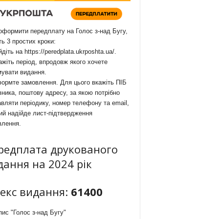
формити передплату на Голос з-над Бугу,
ть 3 простих кроки:
йдіть на
https://peredplata.ukrposhta.ua/
.
ажіть період, впродовж якого хочете
мувати видання.
ормте замовлення. Для цього вкажіть ПІБ
ника, поштову адресу, за якою потрібно
вляти періодику, номер телефону та email,
ий надійде лист-підтвердження
влення.
редплата друкованого
дання на 2024 рік
декс видання:
61400
ис "Голос з-над Бугу"