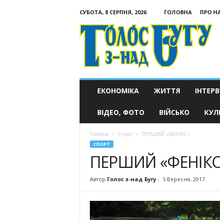
СУБОТА, 8 СЕРПНЯ, 2026
ГОЛОВНА
ПРО Н
Голос
з-
над
Бугу
ЕКОНОМІКА
ЖИТТЯ
ІНТЕРВ
ВІДЕО, ФОТО
ВІЙСЬКО
КУЛ
Головна
Спорт
ПЕРШИЙ «ФЕНІКС»
СПОРТ
ПЕРШИЙ «ФЕНІКС
Автор
Голос з-над Бугу
-
5 Вересня, 2017