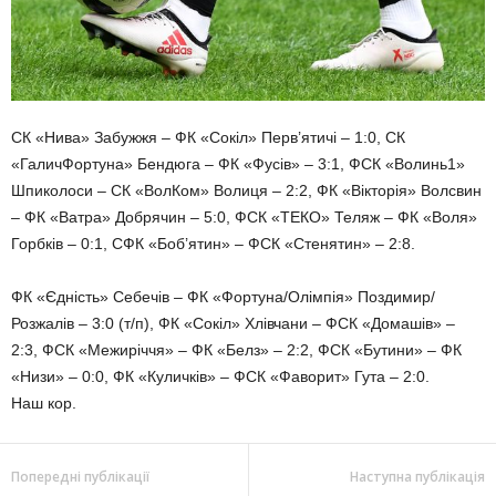
СК «Нива» Забужжя – ФК «Сокіл» Перв’ятичі – 1:0, СК
«ГаличФортуна» Бендюга – ФК «Фусів» – 3:1, ФСК «Волинь1»
Шпиколоси – СК «ВолКом» Волиця – 2:2, ФК «Вікторія» Волсвин
– ФК «Ватра» Добрячин – 5:0, ФСК «ТЕКО» Теляж – ФК «Воля»
Горбків – 0:1, СФК «Боб’ятин» – ФСК «Стенятин» – 2:8.
ФК «Єдність» Себечів – ФК «Фортуна/Олімпія» Поздимир/
Розжалів – 3:0 (т/п), ФК «Сокіл» Хлівчани – ФСК «Домашів» –
2:3, ФСК «Межиріччя» – ФК «Белз» – 2:2, ФСК «Бутини» – ФК
«Низи» – 0:0, ФК «Куличків» – ФСК «Фаворит» Гута – 2:0.
Наш кор.
Попередні публікації
Наступна публікація