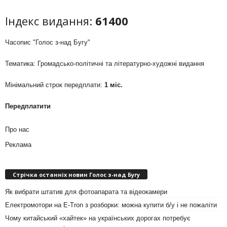
Індекс видання:
61400
Часопис "Голос з-над Бугу"
Тематика: Громадсько-політичні та літературно-художні видання
Мінімальний строк передплати:
1 міс.
Передплатити
Про нас
Реклама
Стрічка останніх новин Голос з-над Бугу
Як вибрати штатив для фотоапарата та відеокамери
Електромотори на E-Tron з розборки: можна купити б/у і не пожаліти
Чому китайський «хайтек» на українських дорогах потребує