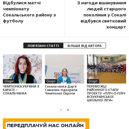
Відбулися матчі
З нагоди вшанування
чемпіонату
людей старшого
Сокальського району з
покоління у Сокалі
футболу
відбувся святковий
концерт
ПОВ'ЯЗАНІ СТАТТІ
БІЛЬШЕ ВІД АВТОРА
Спорт
Спорт
Спорт
ЧЕМПІОНКА УКРАЇНИ З
Сокальчанка Дар’я
ПЕРЕМОЖЦІ
КАРАТЕ –
Савалюк підкорила
РАЙОННОГО ЕТАПУ
СОКАЛЬЧАНКА
Чемпіонат Європи
ПРОЕКТУ «ПЛІЧ-О-ПЛІЧ
ВСЕУКРАЇНСЬКОЇ
ШКІЛЬНОЇ ЛІГИ»