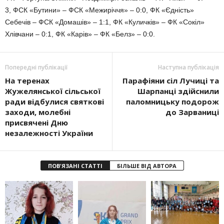
3, ФСК «Бутини» – ФСК «Межиріччя» – 0:0, ФК «Єдність»
Себечів – ФСК «Домашів» – 1:1, ФК «Куличків» – ФК «Сокіл»
Хлівчани – 0:1, ФК «Карів» – ФК «Белз» – 0:0.
Попередні публікації
Наступна публікація
На теренах
Парафіяни сіл Лучиці та
Жужелянської сільської
Шарпанці здійснили
ради відбулися святкові
паломницьку подорож
заходи, молебні
до Зарваниці
присвячені Дню
незалежності України
ПОВ'ЯЗАНІ СТАТТІ
БІЛЬШЕ ВІД АВТОРА