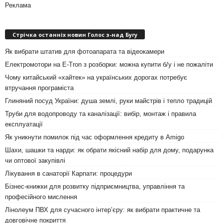
Реклама
Стрічка останніх новин Голос з-над Бугу
Як вибрати штатив для фотоапарата та відеокамери
Електромотори на E-Tron з розборки: можна купити б/у і не пожаліти
Чому китайський «хайтек» на українських дорогах потребує
втручання програміста
Глиняний посуд України: душа землі, руки майстрів і тепло традицій
Труби для водопроводу та каналізації: вибір, монтаж і правила
експлуатації
Як уникнути помилок під час оформлення кредиту в Amigo
Шахи, шашки та нарди: як обрати якісний набір для дому, подарунка
чи оптової закупівлі
Лікування в санаторії Карпати: процедури
Бізнес-книжки для розвитку підприємництва, управління та
професійного мислення
Лінолеум ПВХ для сучасного інтер’єру: як вибрати практичне та
довговічне покриття