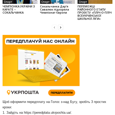
Спорт
Спорт
Спорт
ЧЕМПІОНКА УКРАЇНИ З
Сокальчанка Дар’я
ПЕРЕМОЖЦІ
КАРАТЕ –
Савалюк підкорила
РАЙОННОГО ЕТАПУ
СОКАЛЬЧАНКА
Чемпіонат Європи
ПРОЕКТУ «ПЛІЧ-О-ПЛІЧ
ВСЕУКРАЇНСЬКОЇ
ШКІЛЬНОЇ ЛІГИ»
Щоб оформити передплату на Голос з-над Бугу, зробіть 3 простих
кроки:
1. Зайдіть на
https://peredplata.ukrposhta.ua/
.