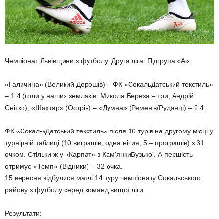
Чемпіонат Львівщини з футболу. Друга ліга. Підгрупа «А».
«Галичина» (Великий Дорошів) – ФК «СокальДатський текстиль»
– 1:4 (голи у наших земляків: Микола Береза – три, Андрій
Снітко); «Шахтар» (Острів) – «Думна» (Ременів/Руданці) – 2:4.
ФК «Сокал-ьДатський текстиль» після 16 турів на другому місці у
турнірній таблиці (10 виграшів, одна нічия, 5 – програшів) з 31
очком. Стільки ж у «Карпат» з Кам’янкиБузької. А першість
отримує «Темп» (Відники) – 32 очка.
15 вересня відбулися матчі 14 туру чемпіонату Сокальського
району з футболу серед команд вищої ліги.
Результати: