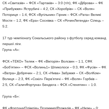
СК «Свитазів» – ФСК «Тартаків» – 3:0 (т/п), ФК «Діброва» – ФК
«Прибужжя» Яструбичі – 4:2, СК «Хоробрів» – СК «Воля»
Поториця – 1:4, ФСК «Вугільник» Гірник – ФСК «Рата» Великі
Мости – 1:2, ФК «Ера» Соснівка – СК «РочинЛегенда» Сілець –
5:2.
17 тур чемпіонату Сокальського району з футболу серед команд
першої ліги.
Група «А»:
ФСК «ТЕКО» Теляж – ФК «Вікторія» Волсвин – 1:1, СФК
«Боб’ятин» – ФСК «Волинь1» Шпиколоси – 0:3, ФК «Фусів» – ФК
«Ватра» Добрячин – 2:1, СК «Нива» Забужжя – СК «ВолКом»
Волиця – 2:3, ФК «Сокіл» Перв’ятичі – ФК «Воля» Горбків –
2:5, СК «ГаличФортуна» Бендюга – ФСК «Стенятин» – 1:0.
Група «Б»:
ФК «Фортуна/Олімпія» Поздимир/Розжалів – ФК «Низи» – 0: