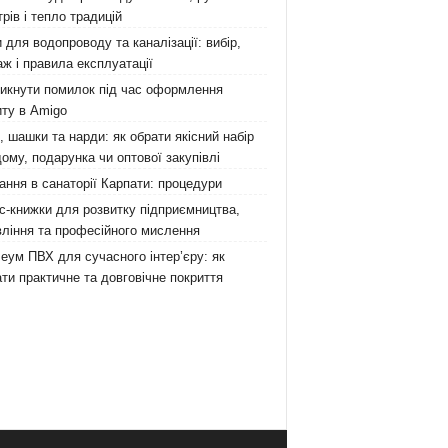
рів і тепло традицій
 для водопроводу та каналізації: вибір,
ж і правила експлуатації
никнути помилок під час оформлення
ту в Amigo
 шашки та нарди: як обрати якісний набір
ому, подарунка чи оптової закупівлі
ання в санаторії Карпати: процедури
с-книжки для розвитку підприємництва,
ління та професійного мислення
еум ПВХ для сучасного інтер’єру: як
ти практичне та довговічне покриття