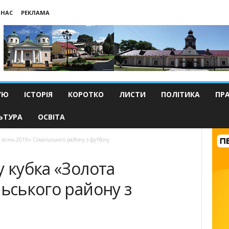
 НАС
РЕКЛАМА
’Ю
ІСТОРІЯ
КОРОТКО
ЛИСТИ
ПОЛІТИКА
ПР
ЬТУРА
ОСВІТА
 осінь-2019» Сокальського району з футболу
у кубка «Золота
льського району з