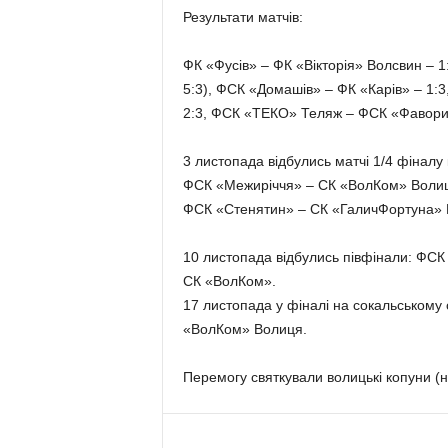
Результати матчів:
ФК «Фусів» – ФК «Вікторія» Волсвин – 1
5:3), ФСК «Домашів» – ФК «Карів» – 1:
2:3, ФСК «ТЕКО» Теляж – ФСК «Фаворит»
3 листопада відбулись матчі 1/4 фіналу 
ФСК «Межиріччя» – СК «ВолКом» Волиця 
ФСК «Стенятин» – СК «ГаличФортуна» Б
10 листопада відбулись півфінали: ФСК
СК «ВолКом».
17 листопада у фіналі на сокальському 
«ВолКом» Волиця.
Перемогу святкували волицькі копуни (на