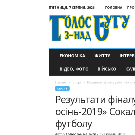
П’ЯТНИЦЯ, 7 СЕРПНЯ, 2026
ГОЛОВНА
ПРО
Голос
з-
над
Бугу
ЕКОНОМІКА
ЖИТТЯ
ІНТЕРВ
ВІДЕО, ФОТО
ВІЙСЬКО
КУЛ
Головна
Спорт
Результати фіналу кубка «Золота
СПОРТ
Результати фінал
осінь-2019» Сока
футболу
Автор
Голос з-над Бугу
-
12 Грудня, 2019