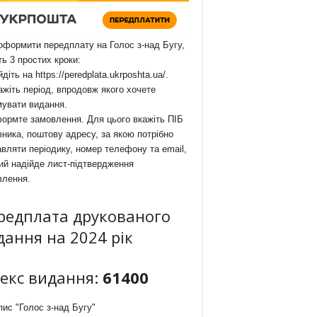
формити передплату на Голос з-над Бугу,
ть 3 простих кроки:
йдіть на
https://peredplata.ukrposhta.ua/
.
ажіть період, впродовж якого хочете
мувати видання.
ормте замовлення. Для цього вкажіть ПІБ
ника, поштову адресу, за якою потрібно
вляти періодику, номер телефону та email,
ий надійде лист-підтвердження
влення.
редплата друкованого
дання на 2024 рік
декс видання:
61400
ис "Голос з-над Бугу"