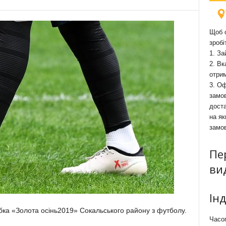
Щоб о
зробі
1. За
2. Вк
отри
3. Оф
замов
доста
на як
замо
Пе
ви
Ін
убка «Золота осінь2019» Сокальського району з футболу.
Часоп