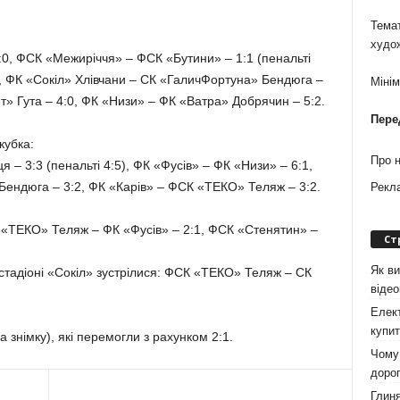
Темат
худо
:0, ФСК «Межиріччя» – ФСК «Бутини» – 1:1 (пенальті
3, ФК «Сокіл» Хлівчани – СК «ГаличФортуна» Бендюга –
Міні
 Гута – 4:0, ФК «Низи» – ФК «Ватра» Добрячин – 5:2.
Пере
кубка:
Про 
– 3:3 (пенальті 4:5), ФК «Фусів» – ФК «Низи» – 6:1,
ендюга – 3:2, ФК «Карів» – ФСК «ТЕКО» Теляж – 3:2.
Рекл
 «ТЕКО» Теляж – ФК «Фусів» – 2:1, ФСК «Стенятин» –
Ст
Як ви
стадіоні «Сокіл» зустрілися: ФСК «ТЕКО» Теляж – СК
віде
Елект
купит
 знімку), які перемогли з рахунком 2:1.
Чому 
дорог
Глиня