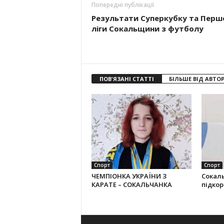
Попередні публікації
Результати Суперкубку та Перш
ліги Сокальщини з футболу
ПОВ'ЯЗАНІ СТАТТІ
БІЛЬШЕ ВІД АВТО
Спорт
Спорт
ЧЕМПІОНКА УКРАЇНИ З
Сокал
КАРАТЕ – СОКАЛЬЧАНКА
підко