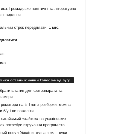
ика: Громадсько-політичні та літературно-
жні видання
мальний строк передплати:
1 міс.
дплатити
нас
ама
річка останніх новин Голос з-над Бугу
брати штатив для фотоапарата та
окамери
ромотори на E-Tron з розборки: можна
и б/у і не пожаліти
китайський «хайтек» на українських
ах потребує втручання програміста
ний посуд України: душа землі, руки