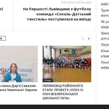
Наступна публікація
майст
ої
На Першості Львівщини з футболу
Труби
команда «Сокаль-Датський
монта
текстиль» поступилася на виїзді
Як у
креди
Шахи,
для д
РА
Лікув
Бізне
управ
Лінол
вибра
Спорт
ьчанка Дар’я Савалюк
ПЕРЕМОЖЦІ РАЙОННОГО
рила Чемпіонат Європи
ЕТАПУ ПРОЕКТУ «ПЛІЧ-О-
ПЛІЧ ВСЕУКРАЇНСЬКОЇ
ШКІЛЬНОЇ ЛІГИ»