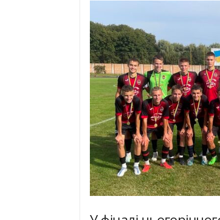
У фіналі цьогорічног