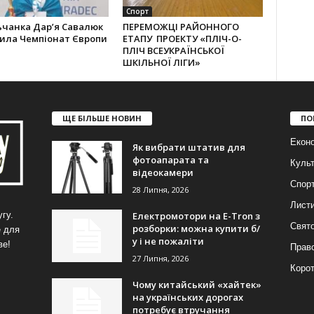
Спорт
ьчанка Дар’я Савалюк
ПЕРЕМОЖЦІ РАЙОННОГО
рила Чемпіонат Європи
ЕТАПУ ПРОЕКТУ «ПЛІЧ-О-
ПЛІЧ ВСЕУКРАЇНСЬКОЇ
ШКІЛЬНОЇ ЛІГИ»
ЩЕ БІЛЬШЕ НОВИН
ПО
Еконо
Як вибрати штатив для
фотоапарата та
Куль
відеокамери
Спор
28 Липня, 2026
Лист
Електромотори на E-Tron з
гу.
Свят
розборки: можна купити б/
е для
у і не пожаліти
ве!
Прав
27 Липня, 2026
Корот
Чому китайський «хайтек»
на українських дорогах
потребує втручання