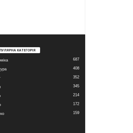
ПУЛЯРНА КАТЕГОРІЯ
687
міка
408
тура
352
т
345
и
214
о
172
о
159
ко