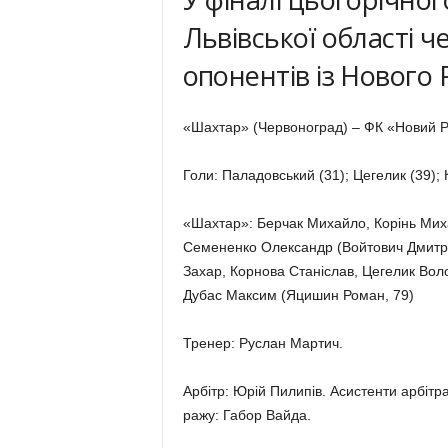
Львівської області 
опо­нентів із Нового
«Шахтар» (Червоноград) – ФК «Новий Ро
Голи: Паладовський (31); Цегелик (39); К
«Шахтар»: Берчак Михайло, Корінь Мих
Семе­ненко Олександр (Войтович Дмитро
Захар, Корнова Станіслав, Цегелик Воло
Дубас Максим (Яцишин Роман, 79)
Тренер: Руслан Мартич.
Арбітр: Юрій Пилипів. Асистенти арбітр
ражу: Габор Вайда.