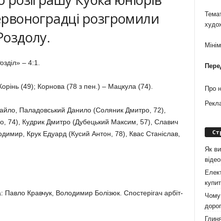
червоноградці розгромили
Темат
худо
 Роздолу.
Міні
зділ» – 4:1.
Пере
орінь (49); Корнова (78 з пен.) – Мацкула (74).
Про 
Рекл
айло, Паладовський Данило (Соляник Дмитро, 72),
, 74), Кудрик Дмитро (Дубецький Максим, 57), Славич
Ст
димир, Крук Едуард (Кусий Антон, 78), Квас Станіслав,
Як ви
віде
Елект
купит
а: Павло Кравчук, Володимир Болізюк. Спостерігач арбіт­
Чому 
дорог
Глиня