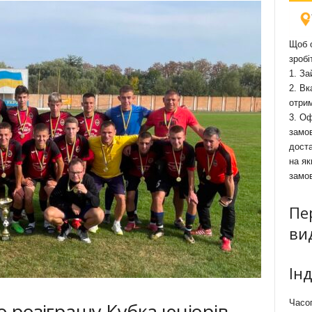
Щоб о
зробі
1. За
2. Вк
отри
3. Оф
замов
доста
на як
замо
Пе
ви
Ін
Часоп
о розіграшу Кубка юніорів