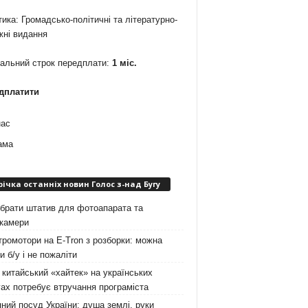
ика: Громадсько-політичні та літературно-
жні видання
мальний строк передплати:
1 міс.
дплатити
нас
ама
річка останніх новин Голос з-над Бугу
брати штатив для фотоапарата та
окамери
ромотори на E-Tron з розборки: можна
и б/у і не пожаліти
китайський «хайтек» на українських
ах потребує втручання програміста
ний посуд України: душа землі, руки