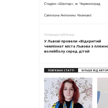
Стадіон «Шахтар», м. Червоноград.
Світлина Антоніни Чіхачової.
Попередні публікації
У Львові провели «Відкритий
чемпіонат міста Львова з пляжн
волейболу серед дітей
ПОВ'ЯЗАНІ СТАТТІ
БІЛЬШЕ ВІД АВТО