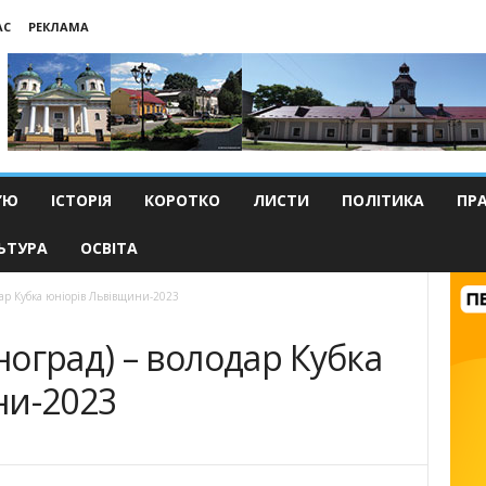
АС
РЕКЛАМА
’Ю
ІСТОРІЯ
КОРОТКО
ЛИСТИ
ПОЛІТИКА
ПР
ЬТУРА
ОСВІТА
ар Кубка юніорів Львівщини-2023
оград) – володар Кубка
ни-2023