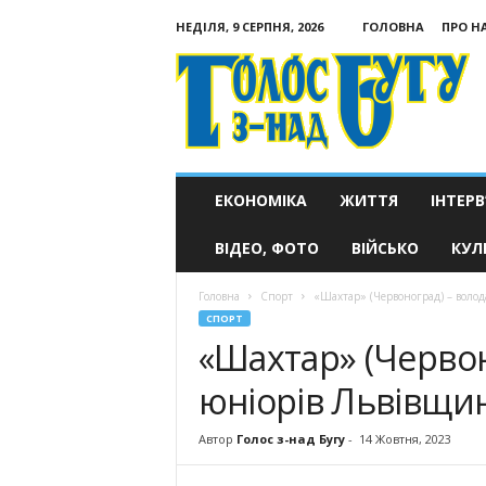
НЕДІЛЯ, 9 СЕРПНЯ, 2026
ГОЛОВНА
ПРО Н
Голос
з-
над
Бугу
ЕКОНОМІКА
ЖИТТЯ
ІНТЕРВ
ВІДЕО, ФОТО
ВІЙСЬКО
КУЛ
Головна
Спорт
«Шахтар» (Червоноград) – волод
СПОРТ
«Шахтар» (Червон
юніорів Львівщи
Автор
Голос з-над Бугу
-
14 Жовтня, 2023