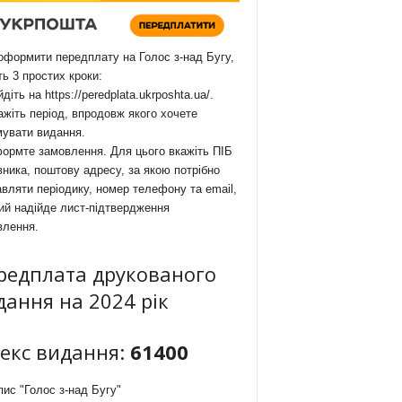
формити передплату на Голос з-над Бугу,
ть 3 простих кроки:
йдіть на
https://peredplata.ukrposhta.ua/
.
ажіть період, впродовж якого хочете
мувати видання.
ормте замовлення. Для цього вкажіть ПІБ
ника, поштову адресу, за якою потрібно
вляти періодику, номер телефону та email,
ий надійде лист-підтвердження
влення.
редплата друкованого
дання на 2024 рік
декс видання:
61400
ис "Голос з-над Бугу"