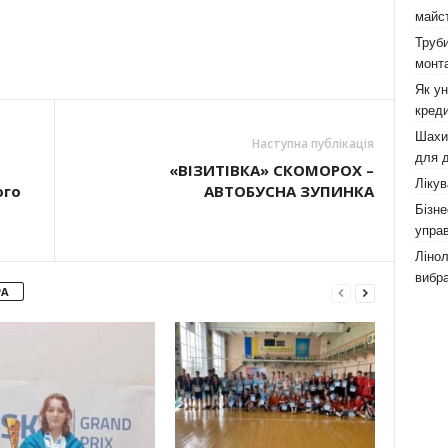
майст
Труби
монта
Як у
креди
Шахи,
Наступна публікація
для д
«ВІЗИТІВКА» СКОМОРОХ –
Лікув
ого
АВТОБУСНА ЗУПИНКА
Бізне
управ
Лінол
вибра
РА