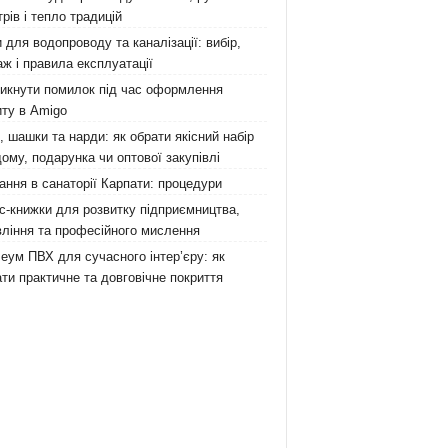
рів і тепло традицій
 для водопроводу та каналізації: вибір,
ж і правила експлуатації
никнути помилок під час оформлення
ту в Amigo
 шашки та нарди: як обрати якісний набір
ому, подарунка чи оптової закупівлі
ання в санаторії Карпати: процедури
с-книжки для розвитку підприємництва,
ління та професійного мислення
еум ПВХ для сучасного інтер’єру: як
ти практичне та довговічне покриття