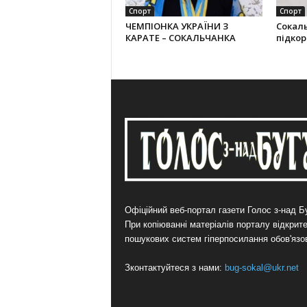
Спорт
Спорт
ЧЕМПІОНКА УКРАЇНИ З
Сокал
КАРАТЕ – СОКАЛЬЧАНКА
підко
Офіційний веб-портал газети Голос з-над Бу
При копіюванні матеріалів порталу відкрит
пошукових систем гіперпосилання обов'язо
Зконтактуйтеся з нами:
bug-sokal@ukr.net