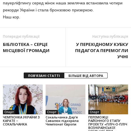
пауерліфтингу серед жінок наша землячка встановила чотири
рекорди України і стала бронзовою призеркою.
Наш кор.
Попередні публікації
Наступна публікація
БІБЛІОТЕКА – СЕРЦЕ
У ПЕРЕХІДНОМУ КУБКУ
МІСЦЕВОЇ ГРОМАДИ
ПЕДАГОГА ПЕРЕМОГЛИ
УЧНІ
ПОВ'ЯЗАНІ СТАТТІ
БІЛЬШЕ ВІД АВТОРА
Спорт
Спорт
Спорт
ЧЕМПІОНКА УКРАЇНИ З
Сокальчанка Дар’я
ПЕРЕМОЖЦІ
КАРАТЕ –
Савалюк підкорила
РАЙОННОГО ЕТАПУ
СОКАЛЬЧАНКА
Чемпіонат Європи
ПРОЕКТУ «ПЛІЧ-О-ПЛІЧ
ВСЕУКРАЇНСЬКОЇ