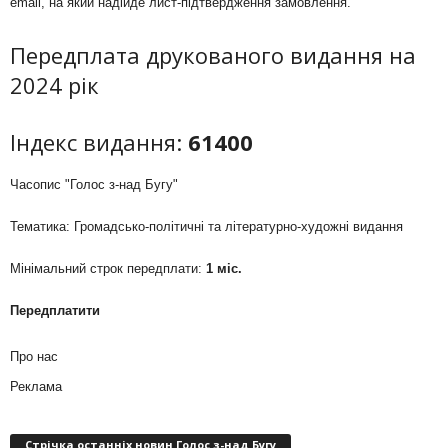
email, на який надійде лист-підтвердження замовлення.
Передплата друкованого видання на
2024 рік
Індекс видання:
61400
Часопис "Голос з-над Бугу"
Тематика: Громадсько-політичні та літературно-художні видання
Мінімальний строк передплати:
1 міс.
Передплатити
Про нас
Реклама
Стрічка останніх новин Голос з-над Бугу