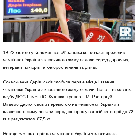
19-22 лютого у Коломиї ІваноФранківської області проходив
чемпіонат України з класичного жиму лежачи серед дорослих,
ветеранів, юніорів та юніорок, юнаків та дівчат.
Сокальчанка Дарія Іськів здобула перше місце і звання
чемпіонки України з класичного жиму лежачи. Вона – вихованка
клубу ДЮСШ імені Ю. Кутенка, тренер – М. Росторгуй.
Вітаємо Дарію Іськів з перемогою на чемпіонаті України з
класичного жиму лежачи серед юніорок у ваговій категорії до 72
кг з результатом 87,5 кг.
Нагадаємо, що торік на чемпіонаті України з класичного