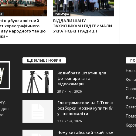
ра
Культура
лі відбувся звітний
ВІДДАЛИ ШАНУ
рт хореографічного
ЗАХИСНИКАМ І ПІДТРИМАЛИ
тиву народного танцю
УКРАЇНСЬКІ ТРАДИЦІЇ
лка»
ЩЕ БІЛЬШЕ НОВИН
ПО
Еконо
Як вибрати штатив для
фотоапарата та
Куль
відеокамери
Спор
28 Липня, 2026
Лист
Електромотори на E-Tron з
гу.
Свят
розборки: можна купити б/
е для
у і не пожаліти
ве!
Прав
27 Липня, 2026
Корот
Чому китайський «хайтек»