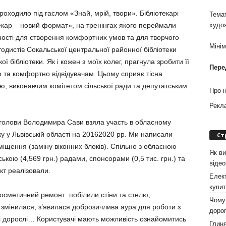
роходило під гаслом «Знай, мрій, твори». Бібліотекарі
Темат
екар – новий формат», на тренінгах якого переймали
худо
льності для створення комфортних умов та для творчого
Міні
тодистів Сокальської центральної районної бібліотеки
ї бібліотеки. Як і кожен з моїх колег, прагнула зробити її
Пере
 та комфортно відвідувачам. Цьому сприяє тісна
ю, виконавчим комітетом сільської ради та депутатським
Про 
Рекл
о голови Володимира Сави взяла участь в обласному
ку у Львівській області на 20162020 рр. Ми написали
Ст
іщення (заміну віконних блоків). Спільно з обласною
Як ви
ською (4,569 грн.) радами, спонсорами (0,5 тис. грн.) та
віде
кт реалізовали.
Елект
купит
осметичний ремонт: побілили стіни та стелю,
Чому 
 змінилася, з’явилася доброзичлива аура для роботи з
дорог
и і дорослі… Користувачі мають можливість ознайомитись
Глиня