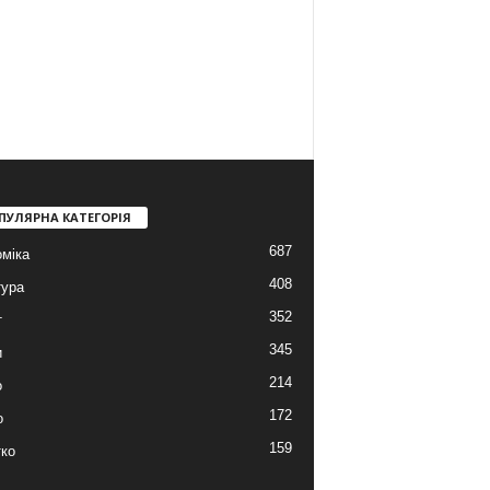
ПУЛЯРНА КАТЕГОРІЯ
687
міка
408
тура
352
т
345
и
214
о
172
о
159
ко