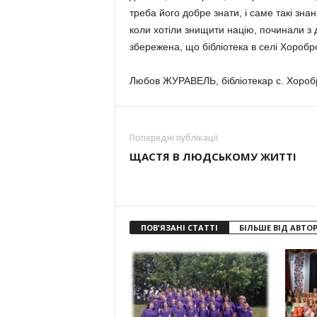
треба його добре знати, і саме такі зн
коли хотіли знищити націю, починали з 
збережена, що бібліотека в селі Хоробров
Любов ЖУРАВЕЛЬ, бібліотекар с. Хоробр
Попередні публікації
ЩАСТЯ В ЛЮДСЬКОМУ ЖИТТІ
ПОВ'ЯЗАНІ СТАТТІ
БІЛЬШЕ ВІД АВТО