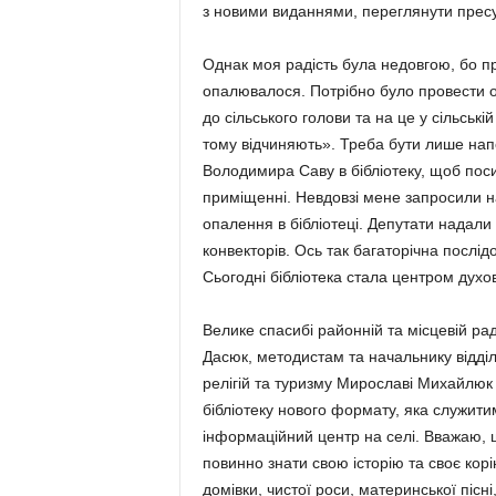
з новими виданнями, переглянути пресу,
Однак моя радість була недовгою, бо п
опалювалося. Потрібно було провести 
до сільського голови та на це у сільські
тому відчиняють». Треба бути лише напо
Володимира Саву в бібліотеку, щоб пос
приміщенні. Невдовзі мене запросили на
опалення в бібліотеці. Депутати надали
конвекторів. Ось так багаторічна послід
Сьогодні бібліотека стала центром духов
Велике спасибі районній та місцевій ра
Дасюк, методистам та начальнику відділ
релігій та туризму Мирославі Михайлюк 
бібліотеку нового формату, яка служит
інформаційний центр на селі. Вважаю, щ
повинно знати свою історію та своє кор
домівки, чистої роси, материнської пісн