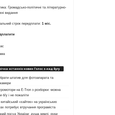
ика: Громадсько-політичні та літературно-
жні видання
мальний строк передплати:
1 міс.
дплатити
нас
ама
річка останніх новин Голос з-над Бугу
брати штатив для фотоапарата та
окамери
ромотори на E-Tron з розборки: можна
и б/у і не пожаліти
китайський «хайтек» на українських
ах потребує втручання програміста
ний посуд України: душа землі, руки