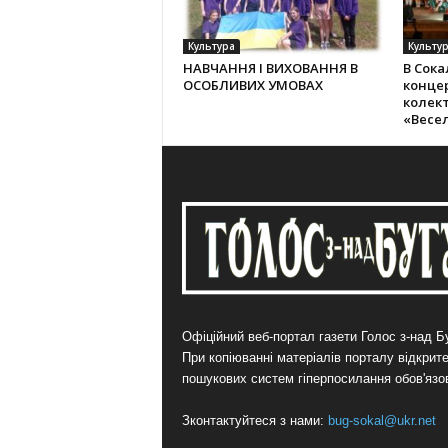
Культура
Культу
НАВЧАННЯ І ВИХОВАННЯ В
В Сока
ОСОБЛИВИХ УМОВАХ
конце
колек­
«Весе
Офіційний веб-портал газети Голос з-над Бу
При копіюванні матеріалів порталу відкрит
пошукових систем гіперпосилання обов'язо
Зконтактуйтеся з нами:
bug-sokal@ukr.net