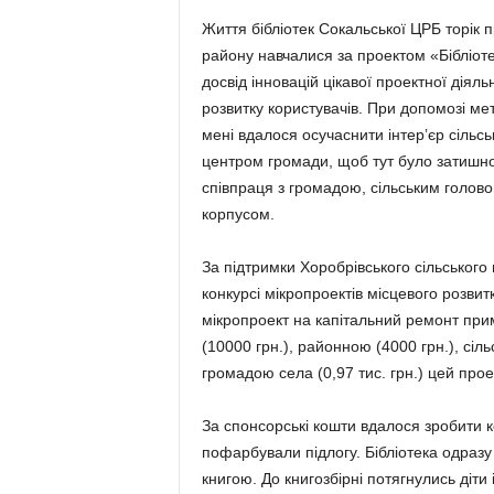
Життя бібліотек Сокальської ЦРБ торік п
району навчалися за проектом «Бібліот
досвід інновацій цікавої проектної дія
розвитку користувачів. При допомозі ме
мені вдалося осучаснити інтер’єр сільсько
центром громади, щоб тут було затишно
співпраця з громадою, сільським голово
корпусом.
За підтримки Хоробрівського сільськог
конкурсі мікропроектів місцевого розвит
мікропроект на капітальний ремонт прим
(10000 грн.), районною (4000 грн.), сіль
громадою села (0,97 тис. грн.) цей прое
За спонсорські кошти вдалося зробити к
пофарбували підлогу. Бібліотека одразу
книгою. До книгозбірні потягнулись діт