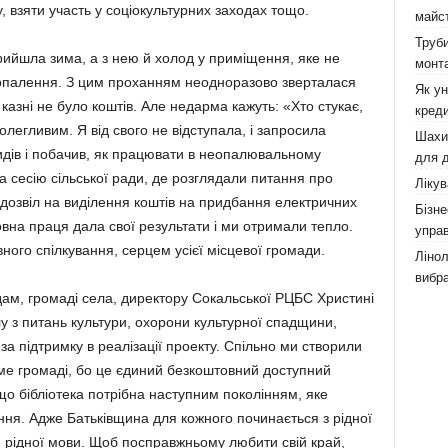
 взяти участь у соціокультурних заходах тощо.
майст
Труби
рийшла зима, а з нею й холод у приміщення, яке не
монта
опалення. З цим проханням неодноразово зверталася
Як у
й казні не було коштів. Але недарма кажуть: «Хто стукає,
креди
легливим. Я від свого не відступала, і запросила
Шахи,
идів і побачив, як працювати в неопалювальному
для д
 сесію сільської ради, де розглядали питання про
Лікув
 дозвіл на виділення коштів на придбання електричних
Бізне
овна праця дала свої результати і ми отримали тепло.
управ
ного спілкування, серцем усієї місцевої громади.
Лінол
вибра
дам, громаді села, директору Сокальської РЦБС Христині
у з питань культури, охорони культурної спадщини,
за підтримку в реалізації проекту. Спільно ми створили
име громаді, бо це єдиний безкоштовний доступний
о бібліотека потрібна наступним поколінням, яке
іння. Адже Батьківщина для кожного починається з рідної
і, рідної мови. Щоб посправжньому любити свій край,