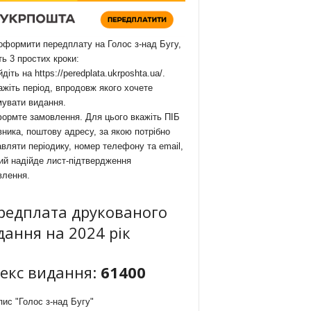
формити передплату на Голос з-над Бугу,
ть 3 простих кроки:
йдіть на
https://peredplata.ukrposhta.ua/
.
ажіть період, впродовж якого хочете
мувати видання.
ормте замовлення. Для цього вкажіть ПІБ
ника, поштову адресу, за якою потрібно
вляти періодику, номер телефону та email,
ий надійде лист-підтвердження
влення.
редплата друкованого
дання на 2024 рік
декс видання:
61400
ис "Голос з-над Бугу"