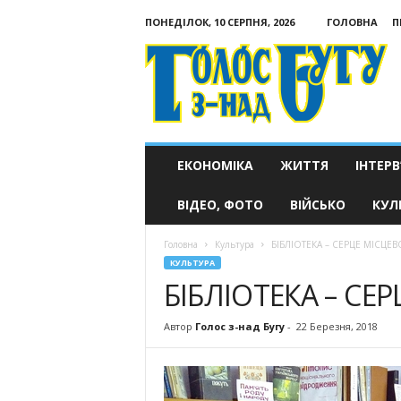
ПОНЕДІЛОК, 10 СЕРПНЯ, 2026
ГОЛОВНА
П
Голос
з-
над
Бугу
ЕКОНОМІКА
ЖИТТЯ
ІНТЕРВ
ВІДЕО, ФОТО
ВІЙСЬКО
КУЛ
Головна
Культура
БІБЛІОТЕКА – СЕРЦЕ МІСЦЕ
КУЛЬТУРА
БІБЛІОТЕКА – СЕ
Автор
Голос з-над Бугу
-
22 Березня, 2018