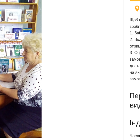
Щоб о
зробі
1. За
2. Вк
отри
3. Оф
замов
доста
на як
замо
Пе
ви
Ін
Часоп