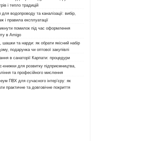
рів і тепло традицій
 для водопроводу та каналізації: вибір,
ж і правила експлуатації
никнути помилок під час оформлення
ту в Amigo
 шашки та нарди: як обрати якісний набір
ому, подарунка чи оптової закупівлі
ання в санаторії Карпати: процедури
с-книжки для розвитку підприємництва,
ління та професійного мислення
еум ПВХ для сучасного інтер’єру: як
ти практичне та довговічне покриття