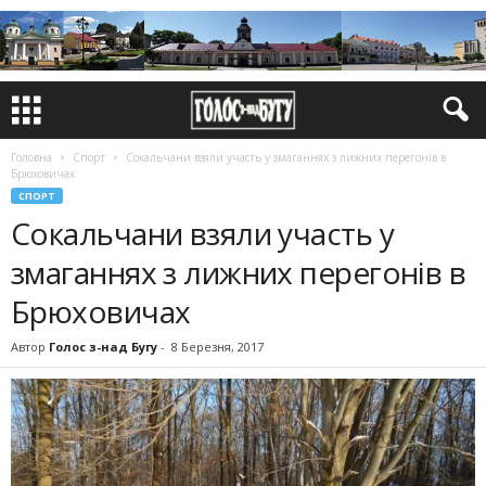
Головна
Спорт
Сокальчани взяли участь у змаганнях з лижних перегонів в
Брюховичах
СПОРТ
Сокальчани взяли участь у
змаганнях з лижних перегонів в
Брюховичах
Автор
Голос з-над Бугу
-
8 Березня, 2017