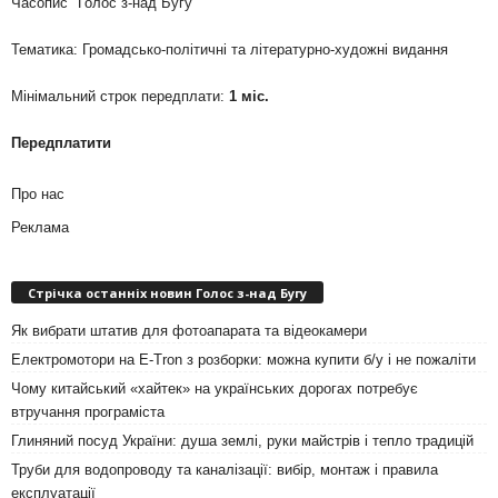
Часопис "Голос з-над Бугу"
Тематика: Громадсько-політичні та літературно-художні видання
Мінімальний строк передплати:
1 міс.
Передплатити
Про нас
Реклама
Стрічка останніх новин Голос з-над Бугу
Як вибрати штатив для фотоапарата та відеокамери
Електромотори на E-Tron з розборки: можна купити б/у і не пожаліти
Чому китайський «хайтек» на українських дорогах потребує
втручання програміста
Глиняний посуд України: душа землі, руки майстрів і тепло традицій
Труби для водопроводу та каналізації: вибір, монтаж і правила
експлуатації