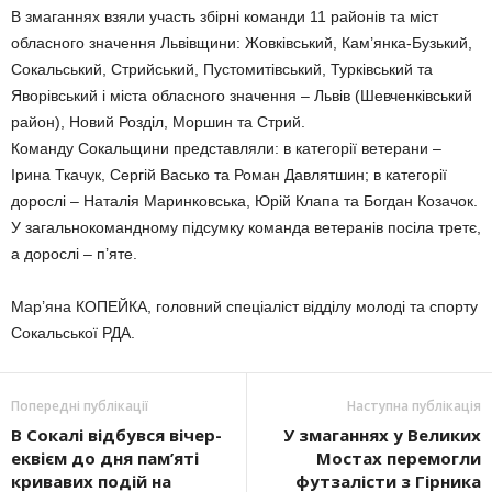
В змаганнях взяли участь збірні команди 11 районів та міст
обласного значення Львівщини: Жовківський, Кам’янка-Бузький,
Сокальський, Стрийський, Пустомитівський, Турківський та
Яворівський і міста обласного значення – Львів (Шевченківський
район), Новий Розділ, Моршин та Стрий.
Команду Сокальщини представляли: в категорії ветерани –
Ірина Ткачук, Сергій Васько та Роман Давлятшин; в категорії
дорослі – Наталія Маринковська, Юрій Клапа та Богдан Козачок.
У загальнокомандному підсумку команда ветеранів посіла третє,
а дорослі – п’яте.
Мар’яна КОПЕЙКА, головний спеціаліст відділу молоді та спорту
Сокальської РДА.
Попередні публікації
Наступна публікація
В Сокалі відбувся вічер-
У змаганнях у Великих
еквієм до дня пам’яті
Мостах перемогли
кривавих подій на
футзалісти з Гірника