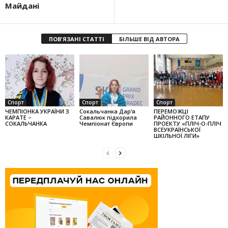
Майдані
ПОВ'ЯЗАНІ СТАТТІ
БІЛЬШЕ ВІД АВТОРА
Спорт
Спорт
Спорт
ЧЕМПІОНКА УКРАЇНИ З
Сокальчанка Дар’я
ПЕРЕМОЖЦІ
КАРАТЕ –
Савалюк підкорила
РАЙОННОГО ЕТАПУ
СОКАЛЬЧАНКА
Чемпіонат Європи
ПРОЕКТУ «ПЛІЧ-О-ПЛІЧ
ВСЕУКРАЇНСЬКОЇ
ШКІЛЬНОЇ ЛІГИ»