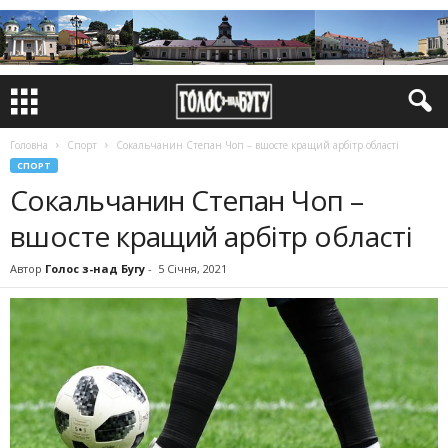
Головна
Спорт
Сокальчанин Степан Чоп – вшосте кращий арбітр області
СПОРТ
Сокальчанин Степан Чоп –
вшосте кращий арбітр області
Автор
Голос з-над Бугу
-
5 Січня, 2021