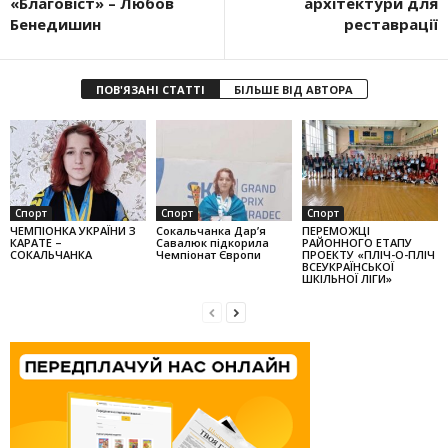
«Бла­говіст» – Любов
архітектури для
Бенедишин
реставрації
ПОВ'ЯЗАНІ СТАТТІ
БІЛЬШЕ ВІД АВТОРА
Спорт
Спорт
Спорт
ЧЕМПІОНКА УКРАЇНИ З
Сокальчанка Дар’я
ПЕРЕМОЖЦІ
КАРАТЕ –
Савалюк підкорила
РАЙОННОГО ЕТАПУ
СОКАЛЬЧАНКА
Чемпіонат Європи
ПРОЕКТУ «ПЛІЧ-О-ПЛІЧ
ВСЕУКРАЇНСЬКОЇ
ШКІЛЬНОЇ ЛІГИ»