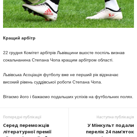
Кращий арбітр
22 грудня Комітет арбітрів Львівщини вшосте поспіль визнав
сокальчанина Степана Чопа кращим арбітром області.
Львівська Асоціація футболу вже не перший рік відзначає
високий рівень суддівської роботи Степана Чопа.
Вітаємо його і бажаємо подальших успіхів на футбольних полях.
Попередні публікації
Наступна публікація
Серед переможців
У Мінкульт подали
літературної премії
перелік 24 пам’яток