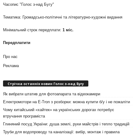
Часопис "Голос з-над Бугу"
Тематика: Громадсько-політичні та літературно-художні видання
Мінімальний строк передплати:
1 міс.
Передплатити
Про нас
Реклама
Стрічка останніх новин Голос з-над Бугу
Як вибрати штатив для фотоапарата та відеокамери
Електромотори на E-Tron з розборки: можна купити б/у і не пожаліти
Чому китайський «хайтек» на українських дорогах потребує
втручання програміста
Глиняний посуд України: душа землі, руки майстрів і тепло традицій
Труби для водопроводу та каналізації: вибір, монтаж і правила