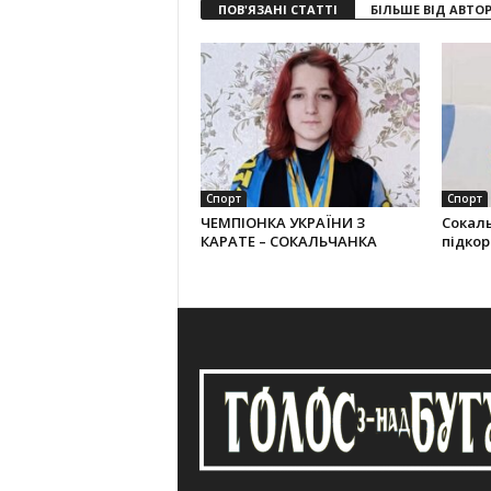
ПОВ'ЯЗАНІ СТАТТІ
БІЛЬШЕ ВІД АВТО
Спорт
Спорт
ЧЕМПІОНКА УКРАЇНИ З
Сокал
КАРАТЕ – СОКАЛЬЧАНКА
підко