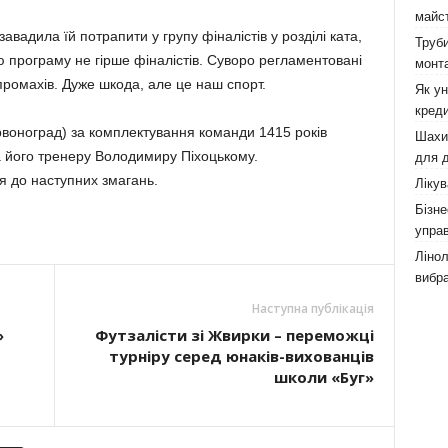
майст
вадила їй потрапити у групу фіналістів у розділі ката,
Труби
 програму не гірше фіналістів. Суворо регламентовані
монта
ромахів. Дуже шкода, але це наш спорт.
Як у
креди
воноград) за комплектування команди 1415 років
Шахи,
 його тренеру Володимиру Піхоцькому.
для д
я до наступних змагань.
Лікув
Бізне
управ
Лінол
вибра
Наступна публікація
»
Футзалісти зі Жвирки – переможці
турніру серед юнаків-вихованців
школи «Буг»