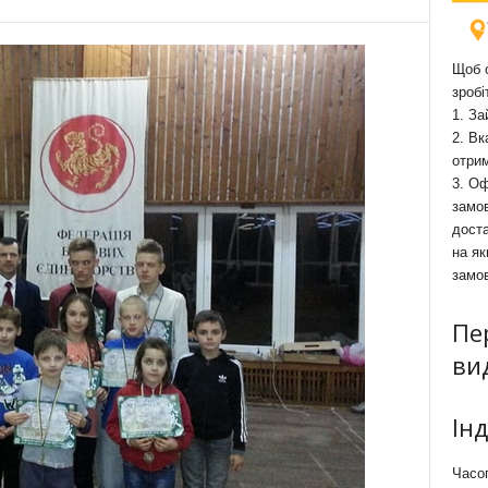
Щоб о
зробі
1. За
2. Вк
отри
3. Оф
замов
доста
на як
замо
Пе
ви
Ін
Часоп