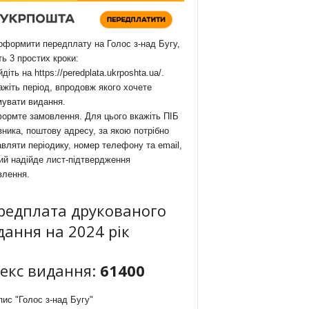
формити передплату на Голос з-над Бугу,
ть 3 простих кроки:
йдіть на
https://peredplata.ukrposhta.ua/
.
ажіть період, впродовж якого хочете
мувати видання.
ормте замовлення. Для цього вкажіть ПІБ
ника, поштову адресу, за якою потрібно
вляти періодику, номер телефону та email,
ий надійде лист-підтвердження
влення.
редплата друкованого
дання на 2024 рік
декс видання:
61400
ис "Голос з-над Бугу"