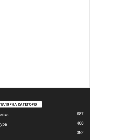
ПУЛЯРНА КАТЕГОРІЯ
687
міка
408
тура
352
т