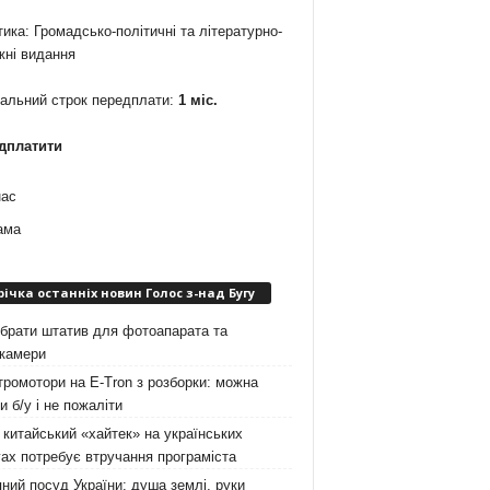
ика: Громадсько-політичні та літературно-
жні видання
мальний строк передплати:
1 міс.
дплатити
нас
ама
річка останніх новин Голос з-над Бугу
брати штатив для фотоапарата та
окамери
ромотори на E-Tron з розборки: можна
и б/у і не пожаліти
китайський «хайтек» на українських
ах потребує втручання програміста
ний посуд України: душа землі, руки