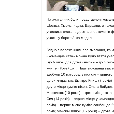
На змаганнях були представлені команди
Шостки, Хмельницька, Варшави, а також
учасників змагань десять спортсменів
участь у боротьбі за медалі.
Згідно з положенням про змагання, крім 
«командне ката» можна було взяти участ
(до 6 очок, для дітей «ніхон» – до 4 оч
куміте «Ротейшн». Наші вихованці взяли 
здобули 10 нагород, з них сім – вищого ґ
це виглядає так: Дмитро Книш (7 років) –
друге місце куміте ніхон; Ольга Байдюк 
Мартинюк (10 років) – третє місце ката;
Сич (14 років) – перше місце у команд
років) – перше місце куміте санбон до 60
років; Максим Дячок (16 років) – друге м