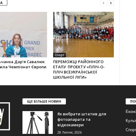
РА
Спорт
ьчанка Дар’я Савалюк
ПЕРЕМОЖЦІ РАЙОННОГО
рила Чемпіонат Європи
ЕТАПУ ПРОЕКТУ «ПЛІЧ-О-
ПЛІЧ ВСЕУКРАЇНСЬКОЇ
ШКІЛЬНОЇ ЛІГИ»
ЩЕ БІЛЬШЕ НОВИН
ПО
Еконо
Як вибрати штатив для
фотоапарата та
Куль
відеокамери
Спор
28 Липня, 2026