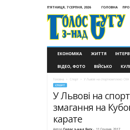
П’ЯТНИЦЯ, 7 СЕРПНЯ, 2026
ГОЛОВНА
ПРО
Голос
з-
над
Бугу
ЕКОНОМІКА
ЖИТТЯ
ІНТЕРВ
ВІДЕО, ФОТО
ВІЙСЬКО
КУЛ
Головна
Спорт
У Львові на спорткомплексі СКА 
СПОРТ
У Львові на спор
змагання на Кубо
карате
Автор
Голос з-над Бугу
-
11 Грудня, 2017