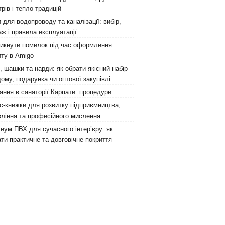
рів і тепло традицій
 для водопроводу та каналізації: вибір,
ж і правила експлуатації
никнути помилок під час оформлення
ту в Amigo
 шашки та нарди: як обрати якісний набір
ому, подарунка чи оптової закупівлі
ання в санаторії Карпати: процедури
с-книжки для розвитку підприємництва,
ління та професійного мислення
еум ПВХ для сучасного інтер’єру: як
ти практичне та довговічне покриття