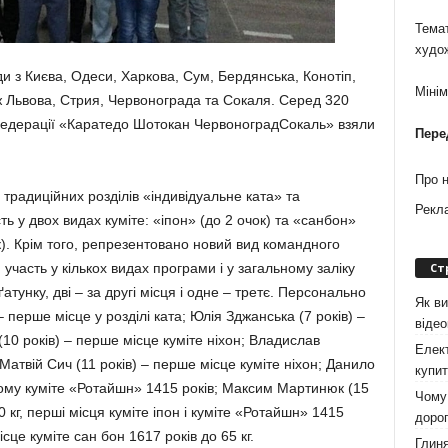
Темат
худо
 з Києва, Одеси, Харкова, Сум, Бердянська, Конотіп,
Міні
 Львова, Стрия, Червонограда та Сокаля. Серед 320
 федерації «Каратедо Шотокан ЧервоноградСокаль» взяли
Пере
Про 
традиційних розділів «індивідуальне ката» та
Рекл
ь у двох видах куміте: «іпон» (до 2 очок) та «санбон»
ок). Крім того, репрезентовано новий вид командного
Ст
участь у кількох видах програми і у загальному заліку
атунку, дві – за другі місця і одне – третє. Персонально
Як ви
 перше місце у розділі ката; Юлія Зджанська (7 років) –
віде
(10 років) – перше місце куміте ніхон; Владислав
Елект
 Матвій Сич (11 років) – перше місце куміте ніхон; Данило
купит
ному куміте «Ротайшн» 1415 років; Максим Мартинюк (15
Чому 
 кг, перші місця куміте іпон і куміте «Ротайшн» 1415
дорог
ісце куміте сан бон 1617 років до 65 кг.
Глиня