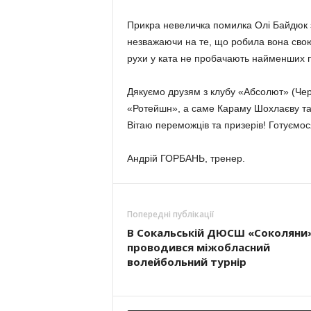
Прикра невеличка помилка Олі Байдюк за
незважаючи на те, що робила вона свою
рухи у ката не пробачають найменших п
Дякуємо друзям з клубу «Абсолют» (Чер
«Ротейшн», а саме Караму Шохлаєву та
Вітаю переможців та призерів! Готуємос
Андрій ГОРБАНЬ, тренер.
Попередні публікації
В Сокальській ДЮСШ «Соколяни
проводився міжобласний
волейбольний турнір