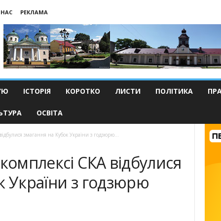
 НАС
РЕКЛАМА
’Ю
ІСТОРІЯ
КОРОТКО
ЛИСТИ
ПОЛІТИКА
ПР
ЬТУРА
ОСВІТА
відбулися змагання на Кубок України з годзюрю...
ткомплексі СКА відбулися
к України з годзюрю