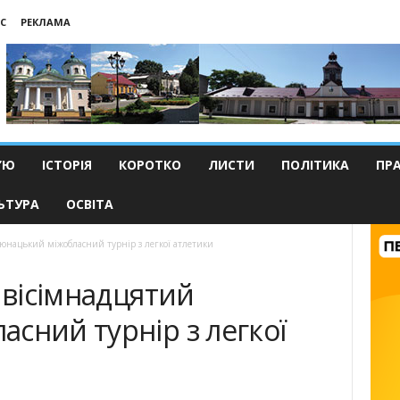
С
РЕКЛАМА
’Ю
ІСТОРІЯ
КОРОТКО
ЛИСТИ
ПОЛІТИКА
ПР
ЬТУРА
ОСВІТА
й юнацький міжобласний турнір з легкої атлетики
 вісімнадцятий
сний турнір з легкої