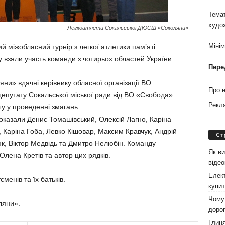
Темат
худо
Легкоатлети Сокальської ДЮСШ «Соколяни»
Міні
й міжобласний турнір з легкої атлетики пам’яті
 взяли участь команди з чотирьох областей України.
Пере
и» вдячні керівнику обласної організації ВО
Про 
путату Сокальської міської ради від ВО «Свобода»
Рекл
у у проведенні змагань.
показали Денис Томашівський, Олексій Лагно, Каріна
Каріна Гоба, Левко Кішовар, Максим Кравчук, Андрій
Ст
к, Віктор Медвідь та Дмитро Нелюбін. Команду
Як ви
ена Кретів та автор цих рядків.
віде
Елект
енів та їх батьків.
купит
Чому 
ляни».
дорог
Глиня