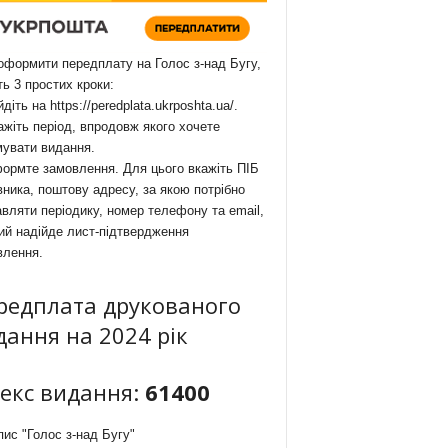
формити передплату на Голос з-над Бугу,
ть 3 простих кроки:
йдіть на
https://peredplata.ukrposhta.ua/
.
ажіть період, впродовж якого хочете
мувати видання.
ормте замовлення. Для цього вкажіть ПІБ
ника, поштову адресу, за якою потрібно
вляти періодику, номер телефону та email,
ий надійде лист-підтвердження
влення.
редплата друкованого
дання на 2024 рік
декс видання:
61400
ис "Голос з-над Бугу"