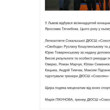
У Львові відбувся вісімнадцятий юнацьки
Ярослава Тягнибока. Цього року у ньому
Легкоатлети Сокальської ДЮСШ «Соколян
«Свобода» Руслану Кошулинському та де
Юрію Товарянському за надану допомог
Високі результати та особисті рекорди 
Оверко, Роман Марчук, Юліан Семенюк, 
Кацьма, Андрій Тимчак, Максим Підганю
підготували тренери ДЮСШ «Соколян» Ол
Щира подяка меценатам від юних спортсм
Марія ПІКУНОВА, тренер ДЮСШ «Соко