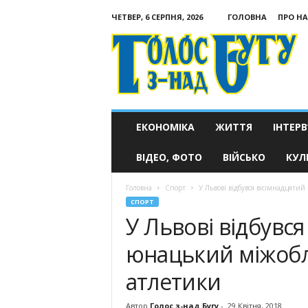
ЧЕТВЕР, 6 СЕРПНЯ, 2026
ГОЛОВНА
ПРО НА
Голос
з-
над
Бугу
ЕКОНОМІКА
ЖИТТЯ
ІНТЕРВ
ВІДЕО, ФОТО
ВІЙСЬКО
КУЛ
Головна
Спорт
У Львові відбувся вісімнадцяти
СПОРТ
У Львові відбувся
юнацький міжобла
атлетики
Автор
Голос з-над Бугу
-
29 Квітня, 2018