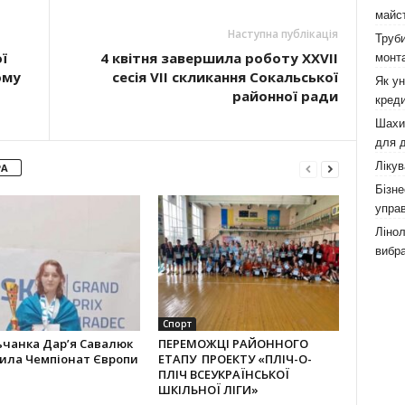
майст
Наступна публікація
Труби
ї
4 квітня завершила роботу XXVII
монта
ому
сесія VII скликання Сокальської
Як у
районної ради
креди
Шахи,
для д
Лікув
РА
Бізне
управ
Лінол
вибра
Спорт
ьчанка Дар’я Савалюк
ПЕРЕМОЖЦІ РАЙОННОГО
рила Чемпіонат Європи
ЕТАПУ ПРОЕКТУ «ПЛІЧ-О-
ПЛІЧ ВСЕУКРАЇНСЬКОЇ
ШКІЛЬНОЇ ЛІГИ»