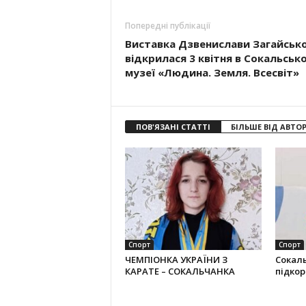
Попередні публікації
Виставка Дзвенислави Загайсько
відкрилася 3 квітня в Сокальськ
музеї «Людина. Земля. Всесвіт»
ПОВ'ЯЗАНІ СТАТТІ
БІЛЬШЕ ВІД АВТО
Спорт
Спорт
ЧЕМПІОНКА УКРАЇНИ З
Сокал
КАРАТЕ – СОКАЛЬЧАНКА
підко