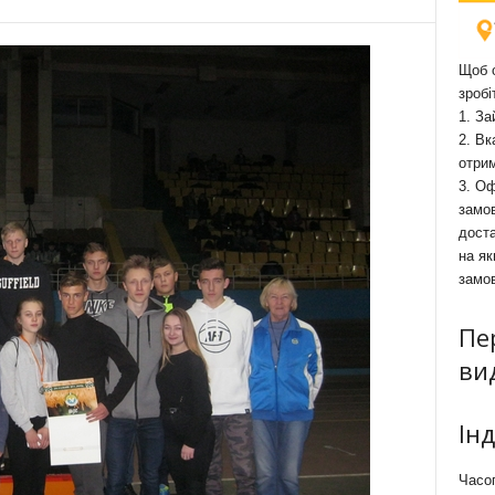
Щоб о
зробі
1. За
2. Вк
отри
3. Оф
замов
доста
на як
замо
Пе
ви
Ін
Часоп