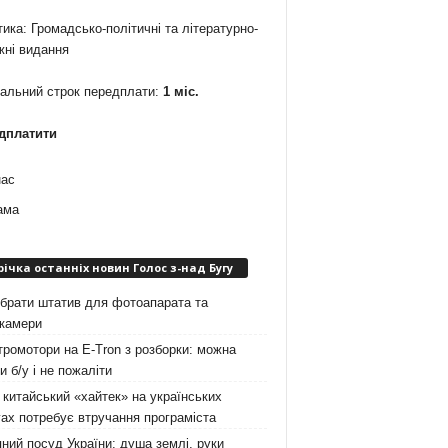
ика: Громадсько-політичні та літературно-
жні видання
мальний строк передплати:
1 міс.
дплатити
нас
ама
річка останніх новин Голос з-над Бугу
брати штатив для фотоапарата та
окамери
ромотори на E-Tron з розборки: можна
и б/у і не пожаліти
китайський «хайтек» на українських
ах потребує втручання програміста
ний посуд України: душа землі, руки