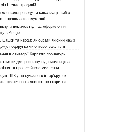
рів і тепло традицій
 для водопроводу та каналізації: вибір,
ж і правила експлуатації
никнути помилок під час оформлення
ту в Amigo
 шашки та нарди: як обрати якісний набір
ому, подарунка чи оптової закупівлі
ання в санаторії Карпати: процедури
с-книжки для розвитку підприємництва,
ління та професійного мислення
еум ПВХ для сучасного інтер’єру: як
ти практичне та довговічне покриття