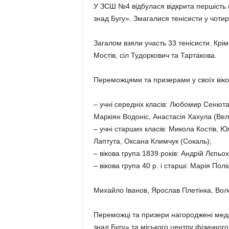
У ЗСШ №4 відбулася відкрита першість м
знад Бугу». Змагалися тенісисти у чотир
Загалом взяли участь 33 тенісисти. Крі
Мостів, сіл Тудоркович та Тартакова.
Переможцями та призерами у своїх віко
– учні середніх класів: Любомир Сенюта
Маркіян Водоніс, Анастасія Хахула (Вел
– учні старших класів: Микола Костів, 
Лаптута, Оксана Климчук (Сокаль);
– вікова група 1839 років: Андрій Лєпьох
– вікова група 40 р. і старші: Марія По
Михайло Іванов, Ярослав Плетінка, Вол
Переможці та призери нагороджені мед
знад Бугу» та міського центру фізичного