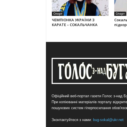
Спорт
Спорт
ЧЕМПІОНКА УКРАЇНИ З
Сокал
КАРАТЕ – СОКАЛЬЧАНКА
підко
Офіційний веб-портал газети Голос з-над Бу
При копіюванні матеріалів порталу відкрит
пошукових систем гіперпосилання обов'язо
Зконтактуйтеся з нами:
bug-sokal@ukr.net