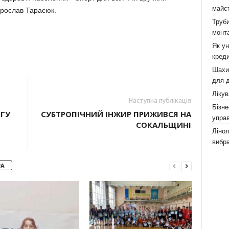
майст
Ярослав Тарасюк.
Труби
монта
Як у
креди
Шахи,
для д
Лікув
Наступна публікація
Бізне
ІГУ
СУБТРОПІЧНИЙ ІНЖИР ПРИЖИВСЯ НА
управ
СОКАЛЬЩИНІ
Лінол
вибра
РА