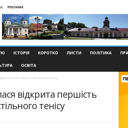
АС
РЕКЛАМА
’Ю
ІСТОРІЯ
КОРОТКО
ЛИСТИ
ПОЛІТИКА
ПР
ЬТУРА
ОСВІТА
ершість міста Сокаля з настільного тенісу
лася відкрита першість
стільного тенісу