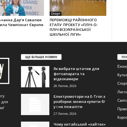
Спорт
ьчанка Дар’я Савалюк
ПЕРЕМОЖЦІ РАЙОННОГО
рила Чемпіонат Європи
ЕТАПУ ПРОЕКТУ «ПЛІЧ-О-
ПЛІЧ ВСЕУКРАЇНСЬКОЇ
ШКІЛЬНОЇ ЛІГИ»
ЩЕ БІЛЬШЕ НОВИН
ПО
Еконо
Як вибрати штатив для
фотоапарата та
Куль
відеокамери
Спор
28 Липня, 2026
Лист
Електромотори на E-Tron з
гу.
Свят
розборки: можна купити б/
е для
у і не пожаліти
ве!
Прав
27 Липня, 2026
Корот
Чому китайський «хайтек»