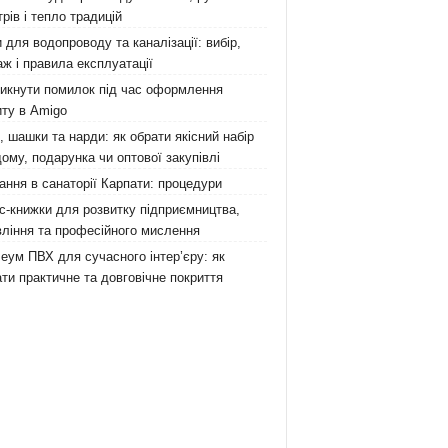
рів і тепло традицій
 для водопроводу та каналізації: вибір,
ж і правила експлуатації
никнути помилок під час оформлення
ту в Amigo
 шашки та нарди: як обрати якісний набір
ому, подарунка чи оптової закупівлі
ання в санаторії Карпати: процедури
с-книжки для розвитку підприємництва,
ління та професійного мислення
еум ПВХ для сучасного інтер’єру: як
ти практичне та довговічне покриття