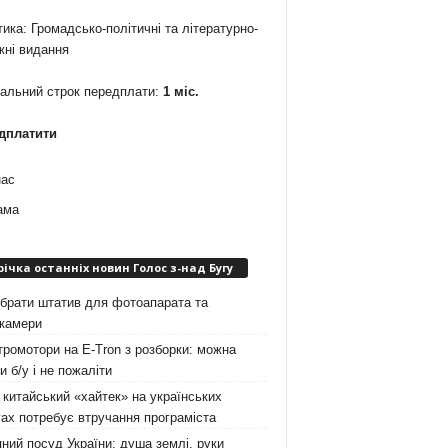
ика: Громадсько-політичні та літературно-
жні видання
мальний строк передплати:
1 міс.
дплатити
нас
ама
річка останніх новин Голос з-над Бугу
брати штатив для фотоапарата та
окамери
ромотори на E-Tron з розборки: можна
и б/у і не пожаліти
китайський «хайтек» на українських
ах потребує втручання програміста
ний посуд України: душа землі, руки