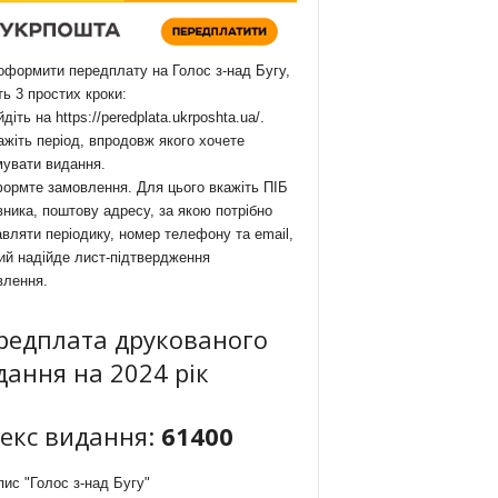
формити передплату на Голос з-над Бугу,
ть 3 простих кроки:
йдіть на
https://peredplata.ukrposhta.ua/
.
ажіть період, впродовж якого хочете
мувати видання.
ормте замовлення. Для цього вкажіть ПІБ
ника, поштову адресу, за якою потрібно
вляти періодику, номер телефону та email,
ий надійде лист-підтвердження
влення.
редплата друкованого
дання на 2024 рік
декс видання:
61400
ис "Голос з-над Бугу"