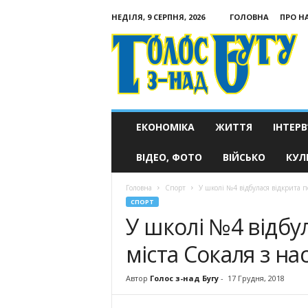
НЕДІЛЯ, 9 СЕРПНЯ, 2026
ГОЛОВНА
ПРО Н
Голос
з-
над
Бугу
ЕКОНОМІКА
ЖИТТЯ
ІНТЕРВ
ВІДЕО, ФОТО
ВІЙСЬКО
КУЛ
Головна
Спорт
У школі №4 відбулася відкрита п
СПОРТ
У школі №4 відбу
міста Сокаля з на
Автор
Голос з-над Бугу
-
17 Грудня, 2018