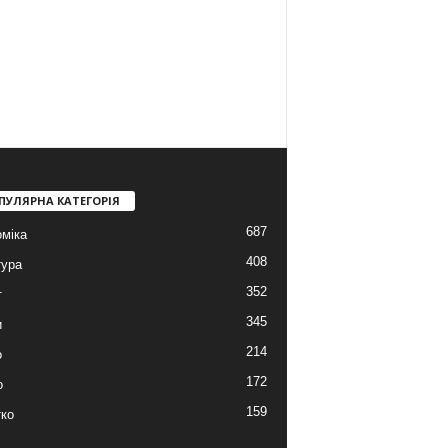
ПУЛЯРНА КАТЕГОРІЯ
687
міка
408
тура
352
т
345
и
214
о
172
о
159
ко