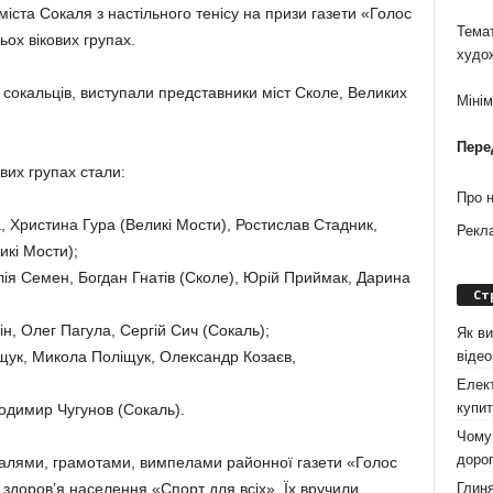
іста Сокаля з настільного тенісу на призи газети «Голос
Темат
ьох вікових групах.
худо
м сокальців, виступали представники міст Сколе, Великих
Міні
Пере
вих групах стали:
Про 
, Христина Гура (Великі Мости), Ростислав Стадник,
Рекл
икі Мости);
Юлія Семен, Богдан Гнатів (Сколе), Юрій Приймак, Дарина
Ст
ін, Олег Пагула, Сергій Сич (Сокаль);
Як ви
віде
ліщук, Микола Поліщук, Олександр Козаєв,
Елект
купит
одимир Чугунов (Сокаль).
Чому 
дорог
алями, грамотами, вимпелами районної газети «Голос
Глиня
 здоров’я населення «Спорт для всіх». Їх вручили