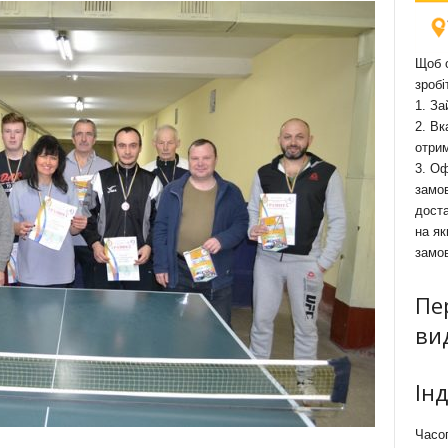
Щоб о
зробі
1. За
2. Вк
отри
3. Оф
замов
доста
на як
замо
Пе
ви
Ін
Часоп