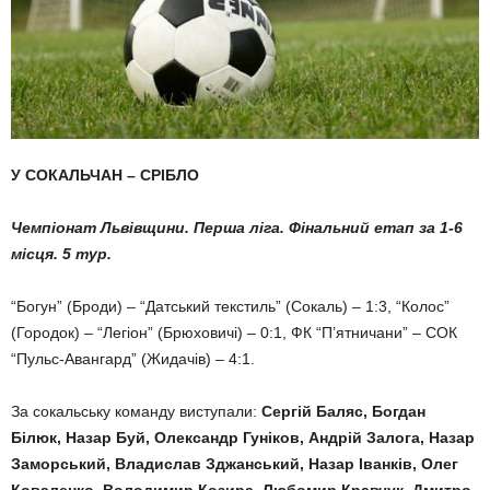
У СОКАЛЬЧАН – СРІБЛО
Чемпіонат Львівщини. Перша ліга. Фінальний етап за 1-6
місця. 5 тур.
“Богун” (Броди) – “Датський текстиль” (Сокаль) – 1:3, “Колос”
(Городок) – “Легіон” (Брюховичі) – 0:1, ФК “П’ятничани” – СОК
“Пульс-Авангард” (Жидачів) – 4:1.
За сокальську команду виступали:
Сергій Баляс, Богдан
Білюк, Назар Буй, Олександр Гуніков, Андрій Залога, Назар
Заморський, Владислав Зджанський, Назар Іванків, Олег