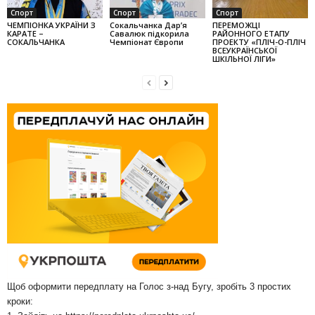
Спорт
Спорт
Спорт
ЧЕМПІОНКА УКРАЇНИ З
Сокальчанка Дар’я
ПЕРЕМОЖЦІ
КАРАТЕ –
Савалюк підкорила
РАЙОННОГО ЕТАПУ
СОКАЛЬЧАНКА
Чемпіонат Європи
ПРОЕКТУ «ПЛІЧ-О-ПЛІЧ
ВСЕУКРАЇНСЬКОЇ
ШКІЛЬНОЇ ЛІГИ»
Щоб оформити передплату на Голос з-над Бугу, зробіть 3 простих
кроки: