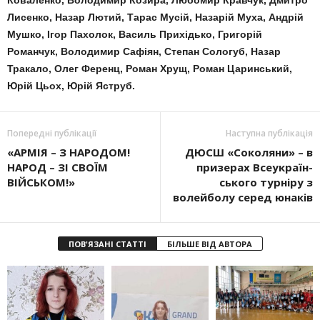
Коваленко, Воло­димир Козира, Любомир Кравчук, Дмитро
Лисенко, Назар Лютий, Тарас Мусій, На­зарій Муха, Андрій
Мушко, Ігор Пахолок, Василь Прихідько, Григорій
Романчук, Володимир Сафіян, Степан Сологуб, Назар
Тракало, Олег Ференц, Роман Хрущ, Роман Царинський,
Юрій Цьох, Юрій Яструб.
Попередні публікації
Наступна публікація
«АРМІЯ – З НАРОДОМ!
ДЮСШ «Соколяни» – в
НАРОД – ЗІ СВОЇМ
призерах Все­україн­
ВІЙСЬКОМ!»
ського турніру з
волейболу се­ред юнаків
ПОВ'ЯЗАНІ СТАТТІ
БІЛЬШЕ ВІД АВТОРА