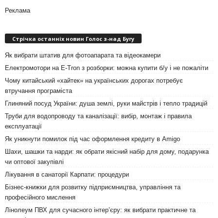
Реклама
Стрічка останніх новин Голос з-над Бугу
Як вибрати штатив для фотоапарата та відеокамери
Електромотори на E-Tron з розборки: можна купити б/у і не пожаліти
Чому китайський «хайтек» на українських дорогах потребує
втручання програміста
Глиняний посуд України: душа землі, руки майстрів і тепло традицій
Труби для водопроводу та каналізації: вибір, монтаж і правила
експлуатації
Як уникнути помилок під час оформлення кредиту в Amigo
Шахи, шашки та нарди: як обрати якісний набір для дому, подарунка
чи оптової закупівлі
Лікування в санаторії Карпати: процедури
Бізнес-книжки для розвитку підприємництва, управління та
професійного мислення
Лінолеум ПВХ для сучасного інтер’єру: як вибрати практичне та