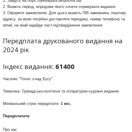
1. Зайдіть на
https://peredplata.ukrposhta.ua/
.
2. Вкажіть період, впродовж якого хочете отримувати видання.
3. Оформте замовлення. Для цього вкажіть ПІБ замовника, поштову
адресу, за якою потрібно доставляти періодику, номер телефону та
email, на який надійде лист-підтвердження замовлення.
Передплата друкованого видання на
2024 рік
Індекс видання:
61400
Часопис "Голос з-над Бугу"
Тематика: Громадсько-політичні та літературно-художні видання
Мінімальний строк передплати:
1 міс.
Передплатити
Про нас