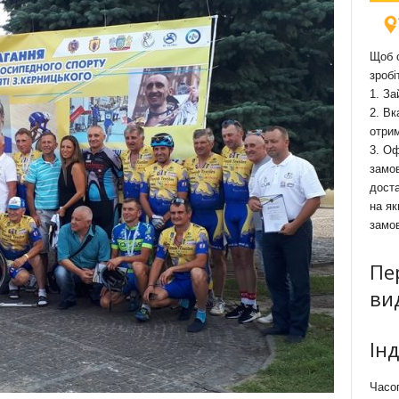
Щоб о
зробі
1. За
2. Вк
отри
3. Оф
замов
доста
на як
замо
Пе
ви
Ін
Часоп