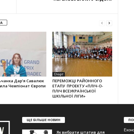
РА
Спорт
ьчанка Дар’я Савалюк
ПЕРЕМОЖЦІ РАЙОННОГО
рила Чемпіонат Європи
ЕТАПУ ПРОЕКТУ «ПЛІЧ-О-
ПЛІЧ ВСЕУКРАЇНСЬКОЇ
ШКІЛЬНОЇ ЛІГИ»
ЩЕ БІЛЬШЕ НОВИН
ПО
Еконо
Як вибрати штатив для