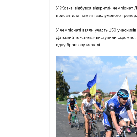
У Жовкві відбувся відкритий чемпіонат Л
присвятили пам’яті заслуженого тренера
У чемпіонаті взяли участь 150 учасникі
Датський текстиль» виступили скромно. 
одну бронзову медалі.