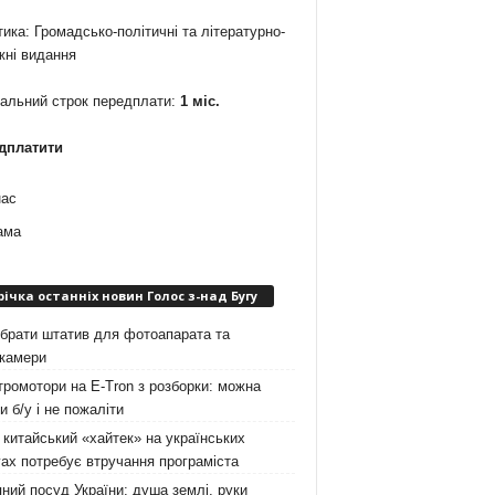
ика: Громадсько-політичні та літературно-
жні видання
мальний строк передплати:
1 міс.
дплатити
нас
ама
річка останніх новин Голос з-над Бугу
брати штатив для фотоапарата та
окамери
ромотори на E-Tron з розборки: можна
и б/у і не пожаліти
китайський «хайтек» на українських
ах потребує втручання програміста
ний посуд України: душа землі, руки