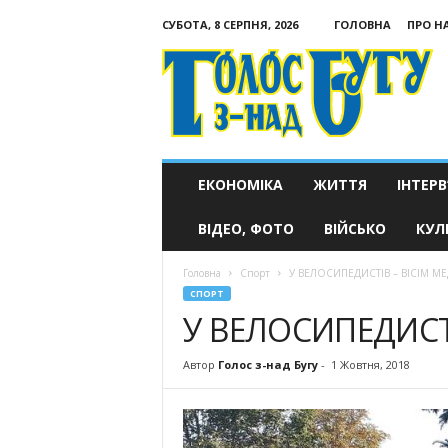
СУБОТА, 8 СЕРПНЯ, 2026
ГОЛОВНА
ПРО Н
Голос
з-
над
Бугу
ЕКОНОМІКА
ЖИТТЯ
ІНТЕРВ
ВІДЕО, ФОТО
ВІЙСЬКО
КУЛ
Головна
Спорт
У ВЕЛОСИПЕДИСТІВ – ВІСІМ М
СПОРТ
У ВЕЛОСИПЕДИСТ
Автор
Голос з-над Бугу
-
1 Жовтня, 2018