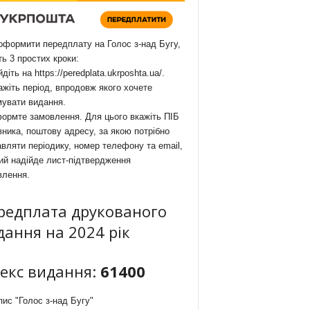
формити передплату на Голос з-над Бугу,
ть 3 простих кроки:
йдіть на
https://peredplata.ukrposhta.ua/
.
ажіть період, впродовж якого хочете
мувати видання.
ормте замовлення. Для цього вкажіть ПІБ
ника, поштову адресу, за якою потрібно
вляти періодику, номер телефону та email,
ий надійде лист-підтвердження
влення.
редплата друкованого
дання на 2024 рік
декс видання:
61400
ис "Голос з-над Бугу"