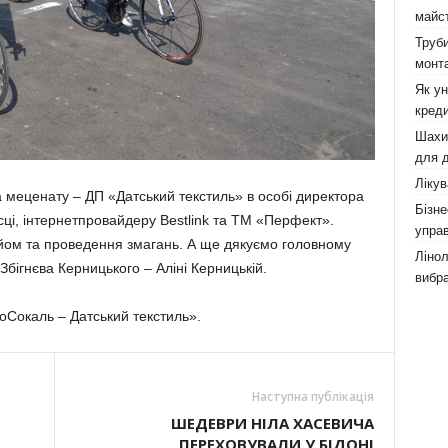
майст
Труби
монта
Як у
креди
Шахи,
для д
Лікув
меценату – ДП «Датський текстиль» в особі директора
Бізне
ці, інтернетпровайдеру Bestlink та ТМ «Перфект».
управ
йом та проведення змагань. А ще дякуємо головному
Лінол
Збігнєва Керницького – Аліні Керницькій.
вибра
Сокаль – Датський текстиль».
Наступна публікація
ШЕДЕВРИ НІЛА ХАСЕВИЧА
ПЕРЕХОВУВАЛИ У БІДОНІ