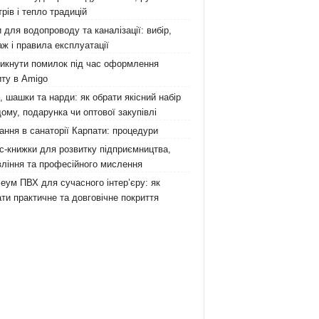
рів і тепло традицій
 для водопроводу та каналізації: вибір,
ж і правила експлуатації
никнути помилок під час оформлення
ту в Amigo
 шашки та нарди: як обрати якісний набір
ому, подарунка чи оптової закупівлі
ання в санаторії Карпати: процедури
с-книжки для розвитку підприємництва,
ління та професійного мислення
еум ПВХ для сучасного інтер’єру: як
ти практичне та довговічне покриття