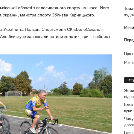
ьвівської облаcті з велосипедного спорту на шосе. Його
Темат
 України, майстра спорту Збігнєва Керницького.
худо
Міні
в з України та Польщі. Спортсмени СК «ВелоСокаль –
Але блискуче завоювали чотири золотих, три – срібних і
Пере
Про 
Рекл
Ст
Як ви
віде
Елект
купит
Чому 
дорог
Глиня