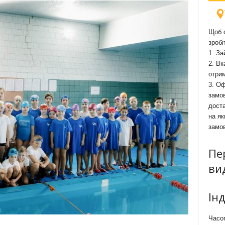
Щоб о
зробі
1. За
2. Вк
отри
3. Оф
замов
доста
на як
замо
Пе
ви
Ін
Часоп