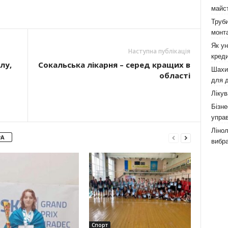
майст
Труби
монта
Як у
Наступна публікація
креди
лу,
Сокальська лікарня – серед кращих в
Шахи,
області
для д
Лікув
Бізне
управ
Лінол
РА
вибра
Спорт