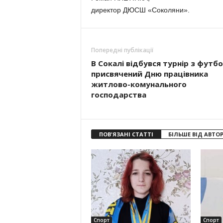
директор ДЮСШ «Соколяни».
Попередні публікації
В Сокалі відбувся турнір з футбо
присвячений Дню працівника
житлово-комунального
господарства
ПОВ'ЯЗАНІ СТАТТІ
БІЛЬШЕ ВІД АВТО
Спорт
Спорт