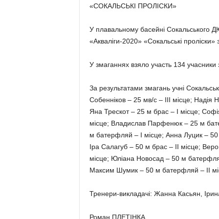
«СОКАЛЬСЬКІ ПРОЛІСКИ»
У плавальному басейні Сокальського Д
«Акваліги-2020» «Сокальські проліски» з
У змаганнях взяло участь 134 учасники 
За результатами змагань учні Сокальсь
Собенніков – 25 мв/с – ІІІ місце; Надія Н
Яна Трескот – 25 м брас – І місце; Софія
місце; Владислав Парфенюк – 25 м батерф
м батерфляй – І місце; Анна Луцик – 50 м
Іра Салагуб – 50 м брас – ІІ місце; Веро
місце; Юліана Новосад – 50 м батерфляй
Максим Шумик – 50 м батерфляй – ІІ міс
Тренери-викладачі: Жанна Касьян, Ірин
Роман ПЛЕТІНКА,