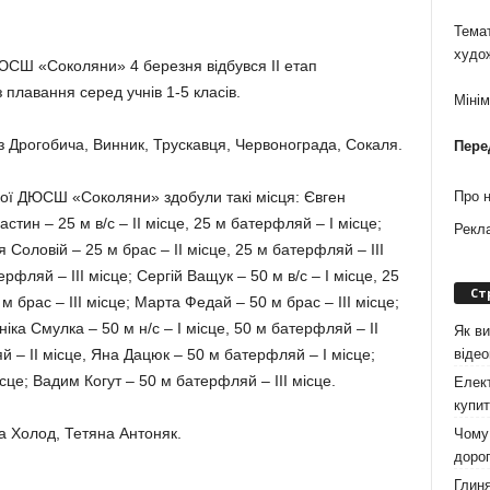
Темат
худо
ЮСШ «Соколяни» 4 березня відбувся ІІ етап
 плавання серед учнів 1-5 класів.
Міні
з Дрогобича, Винник, Трускавця, Червонограда, Сокаля.
Пере
кої ДЮСШ «Соколяни» здобули такі місця: Євген
Про 
астин – 25 м в/с – ІІ місце, 25 м батерфляй – І місце;
Рекл
 Соло­вій – 25 м брас – ІІ місце, 25 м батерфляй – ІІІ
ляй – ІІІ місце; Сергій Ващук – 50 м в/с – І місце, 25
Ст
 брас – ІІІ місце; Марта Федай – 50 м брас – ІІІ місце;
ніка Смулка – 50 м н/с – І місце, 50 м батерфляй – ІІ
Як ви
віде
 – ІІ місце, Яна Дацюк – 50 м батерфляй – І місце;
це; Вадим Когут – 50 м батерфляй – ІІІ місце.
Елект
купит
а Холод, Тетяна Антоняк.
Чому 
дорог
Глиня