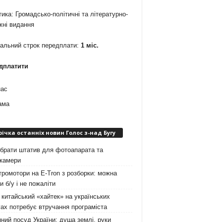
ика: Громадсько-політичні та літературно-
жні видання
мальний строк передплати:
1 міс.
дплатити
нас
ама
річка останніх новин Голос з-над Бугу
брати штатив для фотоапарата та
окамери
ромотори на E-Tron з розборки: можна
и б/у і не пожаліти
китайський «хайтек» на українських
ах потребує втручання програміста
ний посуд України: душа землі, руки