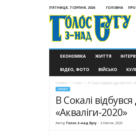
П’ЯТНИЦЯ, 7 СЕРПНЯ, 2026
ГОЛОВНА
ПРО
Голос
з-
над
Бугу
ЕКОНОМІКА
ЖИТТЯ
ІНТЕРВ
ВІДЕО, ФОТО
ВІЙСЬКО
КУЛ
Головна
Спорт
В Сокалі відбувся другий етап «
СПОРТ
В Сокалі відбувся
«Акваліги-2020»
Автор
Голос з-над Бугу
-
6 Квітня, 2020