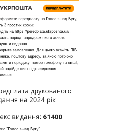
формити передплату на Голос з-над Бугу,
ть 3 простих кроки:
йдіть на
https://peredplata.ukrposhta.ua/
.
ажіть період, впродовж якого хочете
мувати видання.
ормте замовлення. Для цього вкажіть ПІБ
ника, поштову адресу, за якою потрібно
вляти періодику, номер телефону та email,
ий надійде лист-підтвердження
влення.
редплата друкованого
дання на 2024 рік
декс видання:
61400
ис "Голос з-над Бугу"