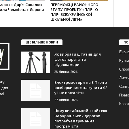
ьчанка Дар’я Савалюк
ПЕРЕМОЖЦІ РАЙОННОГО
рила Чемпіонат Європи
ЕТАПУ ПРОЕКТУ «ПЛІЧ-О-
ПЛІЧ ВСЕУКРАЇНСЬКОЇ
ШКІЛЬНОЇ ЛІГИ»
ЩЕ БІЛЬШЕ НОВИН
ПО
Еконо
Як вибрати штатив для
фотоапарата та
Куль
відеокамери
Спор
28 Липня, 2026
Лист
Електромотори на E-Tron з
гу.
Свят
розборки: можна купити б/
е для
у і не пожаліти
ве!
Прав
27 Липня, 2026
Корот
Чому китайський «хайтек»
на українських дорогах
потребує втручання
програміста