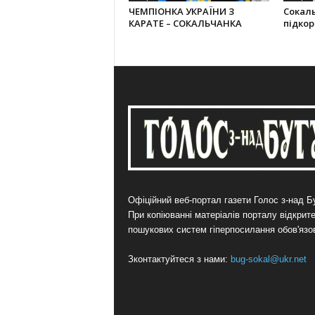
ЧЕМПІОНКА УКРАЇНИ З
Сокал
КАРАТЕ – СОКАЛЬЧАНКА
підко
Офіційний веб-портал газети Голос з-над Бу
При копіюванні матеріалів порталу відкрит
пошукових систем гіперпосилання обов'язо
Зконтактуйтеся з нами:
bug-sokal@ukr.net