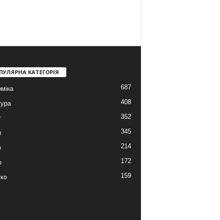
ПУЛЯРНА КАТЕГОРІЯ
687
міка
408
тура
352
т
345
и
214
о
172
о
159
ко