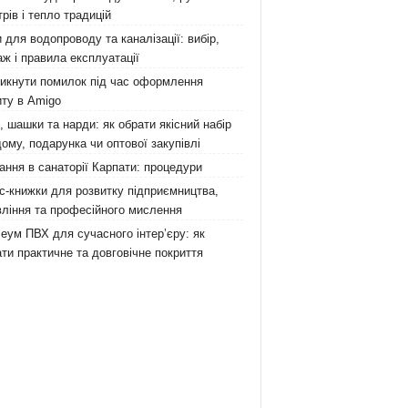
рів і тепло традицій
 для водопроводу та каналізації: вибір,
ж і правила експлуатації
никнути помилок під час оформлення
ту в Amigo
 шашки та нарди: як обрати якісний набір
ому, подарунка чи оптової закупівлі
ання в санаторії Карпати: процедури
с-книжки для розвитку підприємництва,
ління та професійного мислення
еум ПВХ для сучасного інтер’єру: як
ти практичне та довговічне покриття