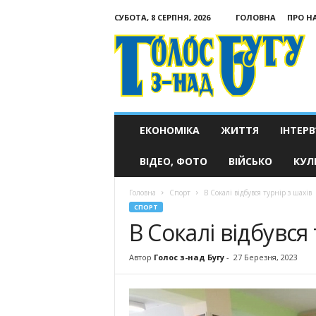
СУБОТА, 8 СЕРПНЯ, 2026
ГОЛОВНА
ПРО Н
Голос
з-
над
Бугу
ЕКОНОМІКА
ЖИТТЯ
ІНТЕРВ
ВІДЕО, ФОТО
ВІЙСЬКО
КУЛ
Головна
Спорт
В Сокалі відбувся турнір з шахів
СПОРТ
В Сокалі відбувся 
Автор
Голос з-над Бугу
-
27 Березня, 2023