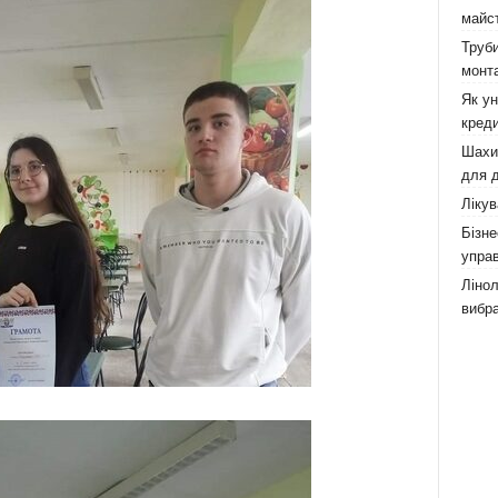
майст
Труби
монта
Як у
креди
Шахи,
для д
Лікув
Бізне
управ
Лінол
вибра