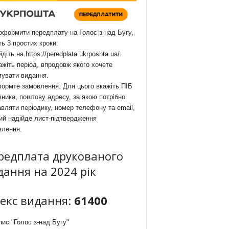
формити передплату на Голос з-над Бугу,
ть 3 простих кроки:
йдіть на
https://peredplata.ukrposhta.ua/
.
ажіть період, впродовж якого хочете
мувати видання.
ормте замовлення. Для цього вкажіть ПІБ
ника, поштову адресу, за якою потрібно
вляти періодику, номер телефону та email,
ий надійде лист-підтвердження
влення.
редплата друкованого
дання на 2024 рік
декс видання:
61400
ис "Голос з-над Бугу"