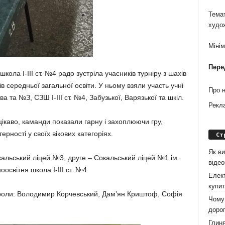
Темат
худо
Міні
Пере
ола I-III ст. №4 радо зустріла учасників турніру з шахів
в середньої загальної освіти. У ньому взяли участь учні
Про 
а та №З, СЗШ І-ІІІ ст. №4, Забузької, Варязької та шкіл.
Рекл
ікаво, каманди показали гарну і захоплюючи гру,
рності у своїх вікових категоріях.
Ст
Як ви
а­льський ліцей №3, друге – Сокальський ліцей №1 ім.
віде
оосвітня школа І-ІІІ ст. №4.
Елект
купит
о­роли: Володимир Корчевський, Дам’ян Криштоф, Софія
Чому 
дорог
Глиня