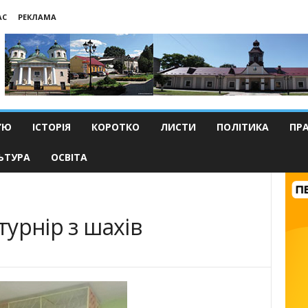
АС
РЕКЛАМА
’Ю
ІСТОРІЯ
КОРОТКО
ЛИСТИ
ПОЛІТИКА
ПР
ЬТУРА
ОСВІТА
турнір з шахів