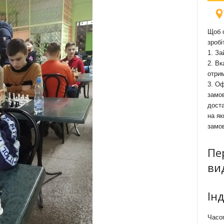
Щоб о
зробі
1. За
2. Вк
отри
3. Оф
замов
доста
на як
замо
Пе
ви
Ін
Часоп