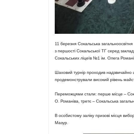
11 березня Сокальська загальноосвітня шк
з першості Сокальської ТГ серед закладі
Сокальських ліцеїв №1 ім. Олега Романів
Шаховий турнір проходив надзвичайно ц
продемонстрували високий рі­вень майсте
Переможцями стали: перше місце – Со­к
О. Романіва, третє – Сокаль­ська загальн
В особистому заліку призові місця виб
Мазур.