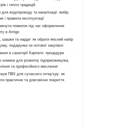
рів і тепло традицій
 для водопроводу та каналізації: вибір,
ж і правила експлуатації
никнути помилок під час оформлення
ту в Amigo
 шашки та нарди: як обрати якісний набір
ому, подарунка чи оптової закупівлі
ання в санаторії Карпати: процедури
с-книжки для розвитку підприємництва,
ління та професійного мислення
еум ПВХ для сучасного інтер’єру: як
ти практичне та довговічне покриття