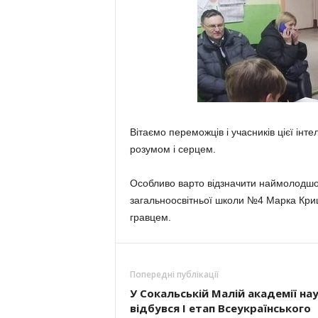
Вітаємо переможців і учасників цієї інте
розумом і серцем.
Особливо варто відзначити наймолод­шо
загальноосвітньої школи №4 Марка Кри
гравцем.
Попередні публікації
У Сокальській Малій академії на
від­бувся І етап Всеукраїнського