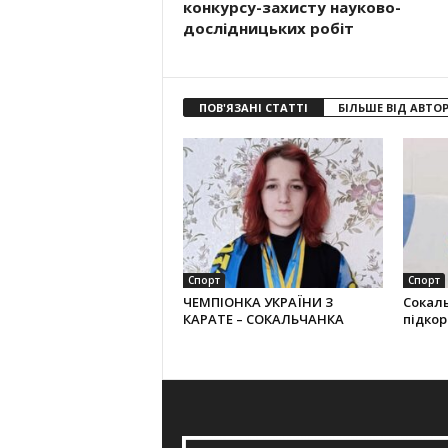
конкурсу-за­хисту науково-
дослідницьких робіт
ПОВ'ЯЗАНІ СТАТТІ
БІЛЬШЕ ВІД АВТО
Спорт
Спорт
ЧЕМПІОНКА УКРАЇНИ З
Сокал
КАРАТЕ – СОКАЛЬЧАНКА
підко