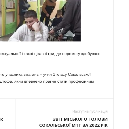
­лектуальної і такої цікавої гри, де перемогу здобуваєш
го учасника змагань – учня 1 класу Сокальської
штофа, який впевнено прагне стати професійним
Наступна публікація
ук
ЗВІТ МІСЬКОГО ГОЛОВИ
СОКАЛЬСЬКОЇ МТГ ЗА 2022 РІК