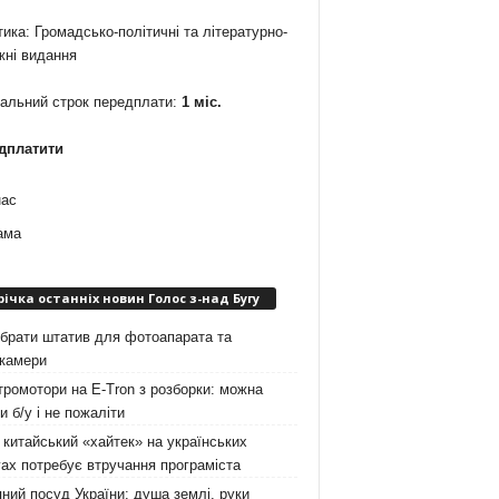
ика: Громадсько-політичні та літературно-
жні видання
мальний строк передплати:
1 міс.
дплатити
нас
ама
річка останніх новин Голос з-над Бугу
брати штатив для фотоапарата та
окамери
ромотори на E-Tron з розборки: можна
и б/у і не пожаліти
китайський «хайтек» на українських
ах потребує втручання програміста
ний посуд України: душа землі, руки