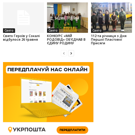
Свято
Свято
Свято
Свято Героїв у Сокалі
КОНКУРС «МІЙ
112-та річниця з Дня
відбулося 26 травня
РОДОВІД» ОБ’ЄДНАВ В
Першої Пластової
ЄДИНУ РОДИНУ
Присяги