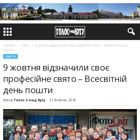
Головна
Свято
9 жовтня відзначили своє професійне свято – Всесвітній день
пошти
СВЯТО
9 жовтня відзначили своє
професійне свято – Всесвітній
день пошти
Автор
Голос з-над Бугу
-
27 Жовтня, 2018