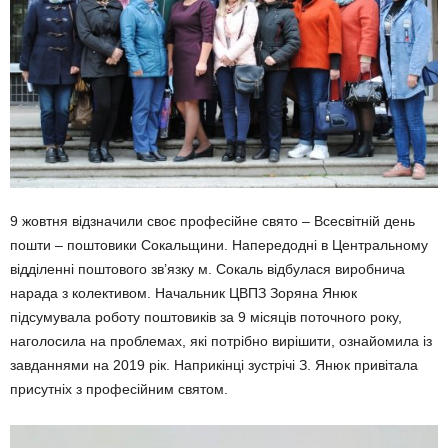
9 жовтня відзначили своє професійне свято – Всесвітній день
пошти – поштовики Сокальщини. Напередодні в Центральному
відділенні поштового зв’язку м. Сокаль відбулася виробнича
нарада з колективом. Начальник ЦВПЗ Зоряна Янюк
підсумувала роботу поштовиків за 9 місяців поточного року,
наголосила на проблемах, які потрібно вирішити, ознайомила із
завданнями на 2019 рік. Наприкінці зустрічі З. Янюк привітала
присутніx з професійним святом.