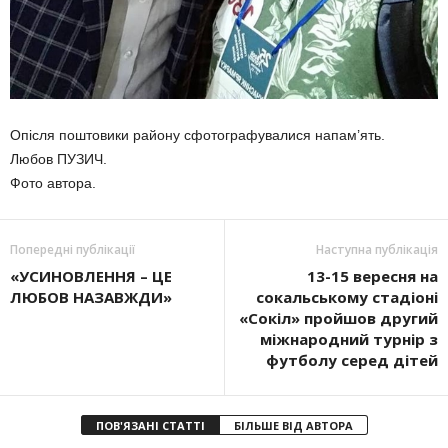
Опісля поштовики району сфотографувалися напам’ять.
Любов ПУЗИЧ.
Фото автора.
Попередні публікації
Наступна публікація
«УСИНОВЛЕННЯ – ЦЕ
13-15 вересня на
ЛЮБОВ НАЗАВЖДИ»
сокальському стадіоні
«Сокіл» пройшов другий
міжнародний турнір з
футболу серед дітей
ПОВ'ЯЗАНІ СТАТТІ
БІЛЬШЕ ВІД АВТОРА