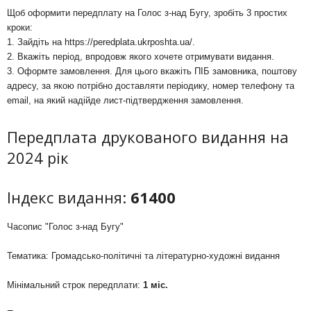
Щоб оформити передплату на Голос з-над Бугу, зробіть 3 простих
кроки:
1. Зайдіть на
https://peredplata.ukrposhta.ua/
.
2. Вкажіть період, впродовж якого хочете отримувати видання.
3. Оформте замовлення. Для цього вкажіть ПІБ замовника, поштову
адресу, за якою потрібно доставляти періодику, номер телефону та
email, на який надійде лист-підтвердження замовлення.
Передплата друкованого видання на
2024 рік
Індекс видання:
61400
Часопис "Голос з-над Бугу"
Тематика: Громадсько-політичні та літературно-художні видання
Мінімальний строк передплати:
1 міс.