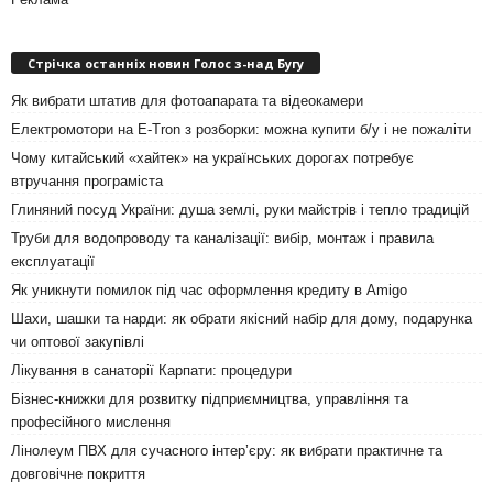
Стрічка останніх новин Голос з-над Бугу
Як вибрати штатив для фотоапарата та відеокамери
Електромотори на E-Tron з розборки: можна купити б/у і не пожаліти
Чому китайський «хайтек» на українських дорогах потребує
втручання програміста
Глиняний посуд України: душа землі, руки майстрів і тепло традицій
Труби для водопроводу та каналізації: вибір, монтаж і правила
експлуатації
Як уникнути помилок під час оформлення кредиту в Amigo
Шахи, шашки та нарди: як обрати якісний набір для дому, подарунка
чи оптової закупівлі
Лікування в санаторії Карпати: процедури
Бізнес-книжки для розвитку підприємництва, управління та
професійного мислення
Лінолеум ПВХ для сучасного інтер’єру: як вибрати практичне та
довговічне покриття