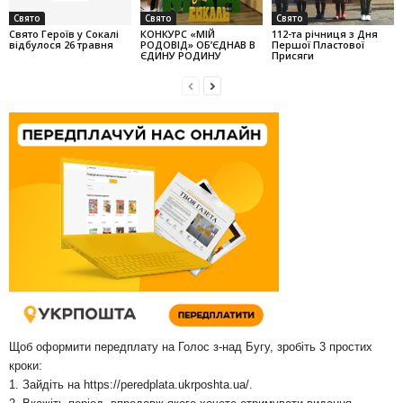
Свято
Свято
Свято
Свято Героїв у Сокалі
КОНКУРС «МІЙ
112-та річниця з Дня
відбулося 26 травня
РОДОВІД» ОБ’ЄДНАВ В
Першої Пластової
ЄДИНУ РОДИНУ
Присяги
Щоб оформити передплату на Голос з-над Бугу, зробіть 3 простих
кроки:
1. Зайдіть на
https://peredplata.ukrposhta.ua/
.