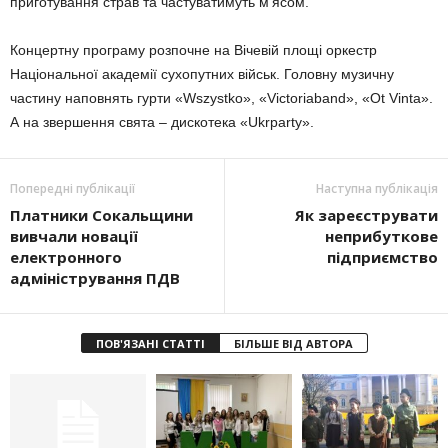
приготування страв та частуватимуть м’ясом.
Концертну програму розпочне на Вічевій площі оркестр
Національної академії сухопутних військ. Головну музичну
частину наповнять гурти «Wszystko», «Victoriaband», «Ot Vinta».
А на звершення свята – дискотека «Ukrparty».
Попередні публікації
Наступна публікація
Платники Сокальщини
Як зареєструвати
вивчали новації
неприбуткове
електронного
підприємство
адміністрування ПДВ
ПОВ'ЯЗАНІ СТАТТІ
БІЛЬШЕ ВІД АВТОРА