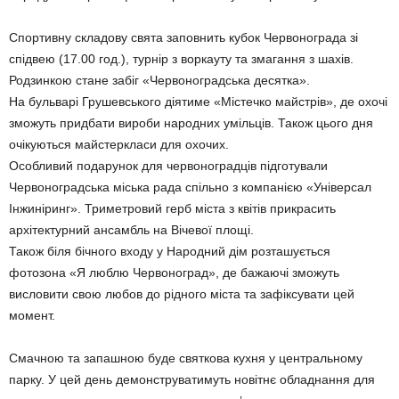
Спортивну складову свята заповнить кубок Червонограда зі
спідвею (17.00 год.), турнір з воркауту та змагання з шахів.
Родзинкою стане забіг «Червоноградська десятка».
На бульварі Грушевського діятиме «Містечко майстрів», де охочі
зможуть придбати вироби народних умільців. Також цього дня
очікуються майстеркласи для охочих.
Особливий подарунок для червоноградців підготували
Червоноградська міська рада спільно з компанією «Універсал
Інжиніринг». Триметровий герб міста з квітів прикрасить
архітектурний ансамбль на Вічевої площі.
Також біля бічного входу у Народний дім розташується
фотозона «Я люблю Червоноград», де бажаючі зможуть
висловити свою любов до рідного міста та зафіксувати цей
момент.
Смачною та запашною буде святкова кухня у центральному
парку. У цей день демонструватимуть новітнє обладнання для