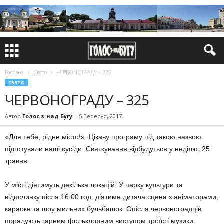
Головна
Свято
ЧЕРВОНОГРАДУ – 325
СВЯТО
ЧЕРВОНОГРАДУ – 325
Автор
Голос з-над Бугу
-
5 Вересня, 2017
«Для тебе, рідне місто!». Цікаву програму під такою назвою
підготували наші сусіди. Святкування відбудуться у неділю, 25
травня.
У місті діятимуть декілька локацій. У парку культури та
відпочинку після 16.00 год. діятиме дитяча сцена з аніматорами,
караоке та шоу мильних бульбашок. Опісля червоноградців
порадують гарним фольклорним виступом троїсті музики.