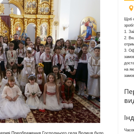
Щоб о
зробі
1. За
2. Вк
отри
3. Оф
замов
доста
на як
замо
Пе
ви
Ін
Часоп
 церкві Преображення Господнього села Волиця було