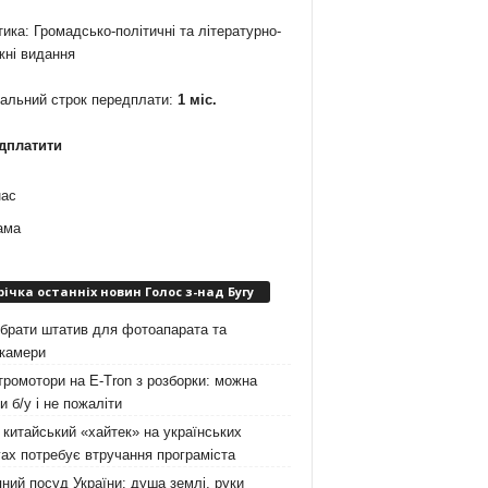
ика: Громадсько-політичні та літературно-
жні видання
мальний строк передплати:
1 міс.
дплатити
нас
ама
річка останніх новин Голос з-над Бугу
брати штатив для фотоапарата та
окамери
ромотори на E-Tron з розборки: можна
и б/у і не пожаліти
китайський «хайтек» на українських
ах потребує втручання програміста
ний посуд України: душа землі, руки