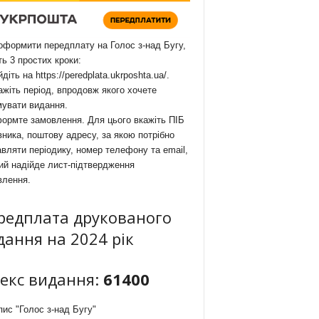
формити передплату на Голос з-над Бугу,
ть 3 простих кроки:
йдіть на
https://peredplata.ukrposhta.ua/
.
ажіть період, впродовж якого хочете
мувати видання.
ормте замовлення. Для цього вкажіть ПІБ
ника, поштову адресу, за якою потрібно
вляти періодику, номер телефону та email,
ий надійде лист-підтвердження
влення.
редплата друкованого
дання на 2024 рік
декс видання:
61400
ис "Голос з-над Бугу"