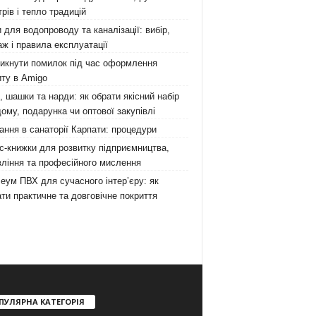
рів і тепло традицій
 для водопроводу та каналізації: вибір,
ж і правила експлуатації
никнути помилок під час оформлення
ту в Amigo
 шашки та нарди: як обрати якісний набір
ому, подарунка чи оптової закупівлі
ання в санаторії Карпати: процедури
с-книжки для розвитку підприємництва,
ління та професійного мислення
еум ПВХ для сучасного інтер’єру: як
ти практичне та довговічне покриття
ПУЛЯРНА КАТЕГОРІЯ