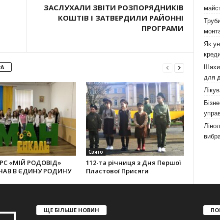
ЗАСЛУХАЛИ ЗВІТИ РОЗПОРЯДНИКІВ
майст
КОШТІВ І ЗАТВЕРДИЛИ РАЙОННІ
Труби
ПРОГРАМИ
монта
Як у
креди
Шахи,
РА
для д
Лікув
Бізне
управ
Лінол
вибра
Свято
РС «МІЙ РОДОВІД»
112-та річниця з Дня Першої
НАВ В ЄДИНУ РОДИНУ
Пластової Присяги
ЩЕ БІЛЬШЕ НОВИН
ПО