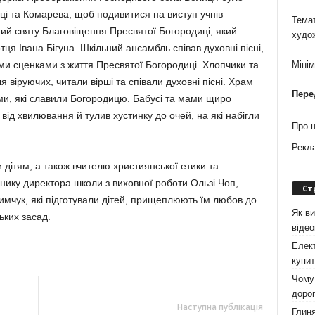
і та Комарева, щоб подивитися на виступ учнів
Темат
ений святу Благовіщення Пресвятої Богородиці, який
худо
тця Івана Бігуна. Шкільний ансамбль співав духовні пісні,
ими сценками з життя Пресвятої Богородиці. Хлопчики та
Міні
я віруючих, читали вірші та співали духовні пісні. Храм
Пере
и, які славили Богородицю. Бабусі та мами щиро
 від хвилювання й тулив хустинку до очей, на які набігли
Про 
Рекл
дітям, а також вчителю християнської етики та
упнику директора школи з виховної роботи Ользі Чоп,
Ст
имчук, які підготували дітей, прищеплюють їм любов до
Як ви
ьких засад.
віде
Елект
купит
Чому 
дорог
Наступна публікація
Глиня