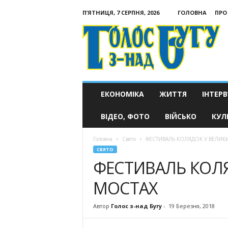
П’ЯТНИЦЯ, 7 СЕРПНЯ, 2026
ГОЛОВНА
ПРО
Голос
з-
над
Бугу
ЕКОНОМІКА
ЖИТТЯ
ІНТЕРВ
ВІДЕО, ФОТО
ВІЙСЬКО
КУЛ
Головна
Свято
ФЕСТИВАЛЬ КОЛЯДОК У ВЕЛИК
СВЯТО
ФЕСТИВАЛЬ КОЛ
МОСТАХ
Автор
Голос з-над Бугу
-
19 Березня, 2018