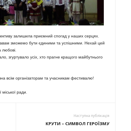
лективу залишила приємний спогад у наших серцях.
равам зможемо бути єдиними та успішними. Нехай цей
а любові.
ло, згуртувало усіх, хто прагне кращого майбутнього
чна всім організаторам та учасникам фестивалю!
 міської ради.
Наступна публікація
КРУТИ – СИМВОЛ ГЕРОЇЗМУ