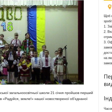
Щоб о
зробі
1. За
2. Вк
отри
3. Оф
замов
доста
на як
замо
Пе
ви
вської загальноосвітньої школи 21 січня пройшов перший
Ін
ів «Радуйся, земле!» нашої новоствореної об’єднаної
Часоп