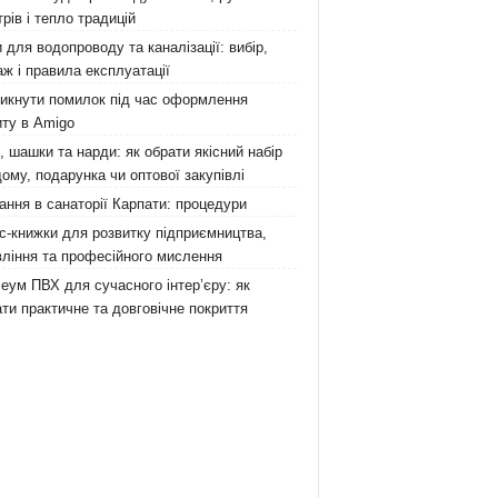
рів і тепло традицій
 для водопроводу та каналізації: вибір,
ж і правила експлуатації
никнути помилок під час оформлення
ту в Amigo
 шашки та нарди: як обрати якісний набір
ому, подарунка чи оптової закупівлі
ання в санаторії Карпати: процедури
с-книжки для розвитку підприємництва,
ління та професійного мислення
еум ПВХ для сучасного інтер’єру: як
ти практичне та довговічне покриття