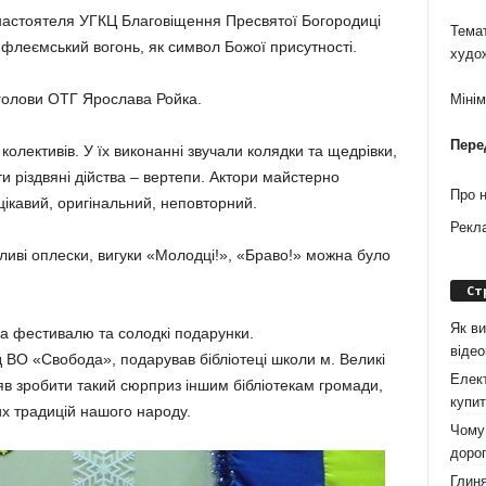
настоятеля УГКЦ Благовіщення Пресвятої Богородиці
Темат
леємський вогонь, як символ Божої присутності.
худо
 голови ОТГ Ярослава Ройка.
Міні
Пере
олективів. У їх виконанні звучали колядки та щедрівки,
и різдвяні дійства – вертепи. Актори майстерно
Про 
цікавий, оригінальний, неповторний.
Рекл
ливі оплески, вигуки «Молодці!», «Браво!» можна було
Ст
Як ви
а фестивалю та солодкі подарунки.
віде
 ВО «Свобода», подарував бібліотеці школи м. Великі
Елект
яв зробити такий сюрприз іншим бібліотекам громади,
купит
их традицій нашого народу.
Чому 
дорог
Глиня