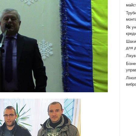
майст
Труби
монта
Як у
креди
Шахи,
для д
Лікув
Бізне
управ
Лінол
вибра