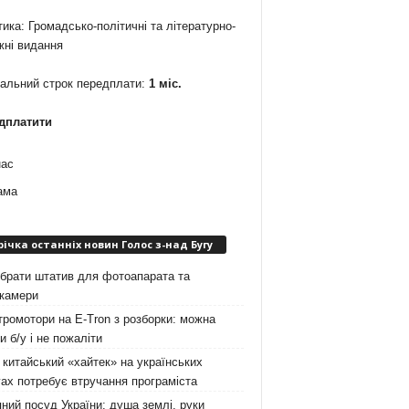
ика: Громадсько-політичні та літературно-
жні видання
мальний строк передплати:
1 міс.
дплатити
нас
ама
річка останніх новин Голос з-над Бугу
брати штатив для фотоапарата та
окамери
ромотори на E-Tron з розборки: можна
и б/у і не пожаліти
китайський «хайтек» на українських
ах потребує втручання програміста
ний посуд України: душа землі, руки