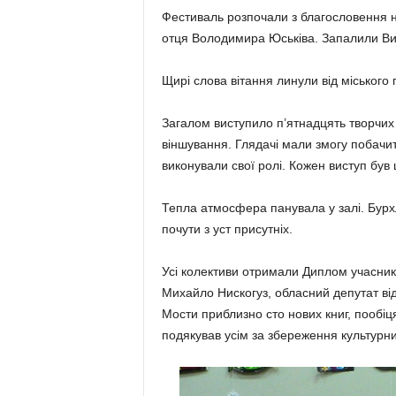
Фестиваль розпочали з благословення 
отця Володимира Юськіва. Запалили Виф
Щирі слова вітання линули від міського
Загалом виступило п’ятнадцять творчих к
віншування. Глядачі мали змогу побачит
виконували свої ролі. Кожен виступ був 
Тепла атмосфера панувала у залі. Бурх
почути з уст присутніх.
Усі колективи отримали Диплом учасник
Михайло Нискогуз, обласний депутат від
Мости приблизно сто нових книг, пообіц
подякував усім за збереження культурн