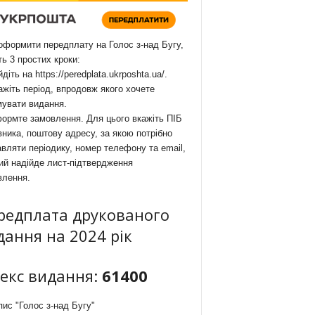
формити передплату на Голос з-над Бугу,
ть 3 простих кроки:
йдіть на
https://peredplata.ukrposhta.ua/
.
ажіть період, впродовж якого хочете
мувати видання.
ормте замовлення. Для цього вкажіть ПІБ
ника, поштову адресу, за якою потрібно
вляти періодику, номер телефону та email,
ий надійде лист-підтвердження
влення.
редплата друкованого
дання на 2024 рік
декс видання:
61400
ис "Голос з-над Бугу"