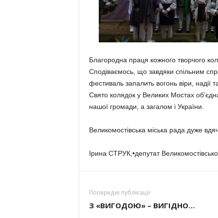
Благородна праця кожного творчого ко
Сподіваємось, що завдяки спільним сп
фестиваль запалить вогонь віри, надії т
Свято колядок у Великих Мостах об’єдна
нашої громади, а загалом і України.
Великомостівська міська рада дуже вдя
Ірина СТРУК,•депутат Великомостівської
Попередні публікації
З «ВИГОДОЮ» – ВИГІДНО…