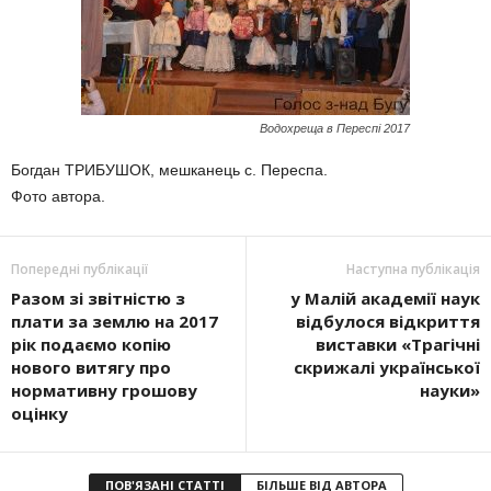
Водохреща в Переспі 2017
Богдан ТРИБУШОК, мешканець с. Переспа.
Фото автора.
Попередні публікації
Наступна публікація
Разом зі звітністю з
у Малій академії наук
плати за землю на 2017
відбулося відкриття
рік подаємо копію
виставки «Трагічні
нового витягу про
скрижалі української
нормативну грошову
науки»
оцінку
ПОВ'ЯЗАНІ СТАТТІ
БІЛЬШЕ ВІД АВТОРА