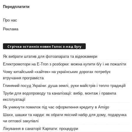
Передплатити
Про нас
Реклама
Стрічка останніх новин Голос з-над Бугу
Як вибрати штатив для фотоапарата та відеокамери
Електромотори на E-Tron з розборки: можна купити б/у і не пожаліти
Чому китайський «хайтек» на українських дорогах потребує
втручання програміста
Глиняний посуд України: душа землі, руки майстрів і тепло традицій
Труби для водопроводу та каналізації: вибір, монтаж і правила
експлуатації
Як уникнути помилок під час оформлення кредиту в Amigo
Шахи, шашки та нарди: як обрати якісний набір для дому, подарунка
чи оптової закупівлі
Лікування в санаторії Карпати: процедури