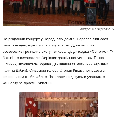
Водохреща в Переспі 2017
На різдвяний концерт у Народному домі с. Переспа зійшлося
багато людей, ніде було яблуку впасти. Дуже потішив,
розвеселив і розчулив виступ вихованців дитсадка «Сонечко», їх
батьків та вихователів (керівник дошкільної установи Ганна
Олійник, вихователь Зоряна Данилевич та музичний керівник
Галина Дубик). Сільський голова Степан Кіндратюк разом зі
священиком о. Михайлом Паталаєм подякували учасникам
концерту за приємні хвилини.