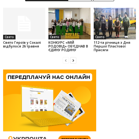
Свято
Свято
Свято
Свято Героїв у Сокалі
КОНКУРС «МІЙ
112-та річниця з Дня
відбулося 26 травня
РОДОВІД» ОБ’ЄДНАВ В
Першої Пластової
ЄДИНУ РОДИНУ
Присяги