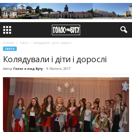
Головна
Свято
Колядували і діти і дорослі
СВЯТО
Колядували і діти і дорослі
Автор
Голос з-над Бугу
-
9 Лютого, 2017