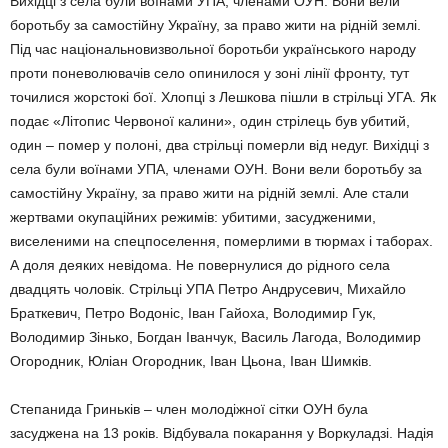
Вихідці з села були воїнами УПА, членами ОУН. Вони вели
боротьбу за самостійну Україну, за право жити на рідній землі.
Під час національновизвольної боротьби українського народу
проти поневолювачів село опинилося у зоні лінії фронту, тут
точилися жорстокі бої. Хлопці з Лешкова пішли в стрільці УГА. Як
подає «Літопис Червоної калини», один стрілець був убитий,
один – помер у полоні, два стрільці померли від недуг. Вихідці з
села були воїнами УПА, членами ОУН. Вони вели боротьбу за
самостійну Україну, за право жити на рідній землі. Але стали
жертвами окупаційних режимів: убитими, засудженими,
виселеними на спецпоселення, померлими в тюрмах і таборах.
А доля деяких невідома. Не повернулися до рідного села
двадцять чоловік. Стрільці УПА Петро Андрусевич, Михайло
Браткевич, Петро Водоніс, Іван Гайоха, Володимир Гук,
Володимир Зінько, Богдан Іванчук, Василь Лагода, Володимир
Огородник, Юліан Огородник, Іван Цьона, Іван Шимків.
Степанида Гриньків – член молодіжної сітки ОУН була
засуджена на 13 років. Відбувала покарання у Воркуладзі. Надія