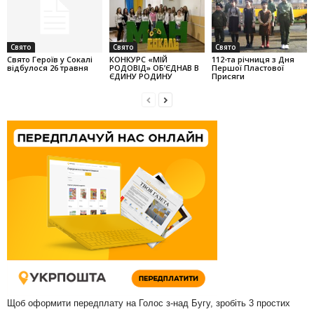
Свято
Свято
Свято
Свято Героїв у Сокалі
КОНКУРС «МІЙ
112-та річниця з Дня
відбулося 26 травня
РОДОВІД» ОБ’ЄДНАВ В
Першої Пластової
ЄДИНУ РОДИНУ
Присяги
Щоб оформити передплату на Голос з-над Бугу, зробіть 3 простих