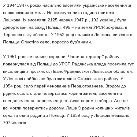
У 19441947х роках насильно виселяли українське населення зі
споконвічних земель. Не оминула лиха година і жителів
Лешкова. Їх виселяли 2125 червня 1947 р., 192 українці були
депортовані на захід Польщі, 495 – на землі УРСР, зокрема, в
Тернопільську область. У 1952 році поляків з Лешкова вивезли в
Польщу. Опустіло село, поросло бур’янами.
У 1951 році змінилися кордони. Частина території району
повернулася від Польщі до УРСР. Радянська влада поселила тут
виселенців з гірських сіл ІваноФранківської і Львівської областей.
У Лешкові найбільше було жителів зі Сколівського району. У
1954 році село перейменоване в Першотравневе. Згодом до
рідних осель стали повертатись корінні жителі, виселені на
спецпоселення, переселенці та в’язні тюрем і таборів. Але не
всі могли повернутись додому. Лише 9 родин колишніх жителів
села та одна родина з Польщі. У 1939 році у Лешкові мешкало
707 чоловік.