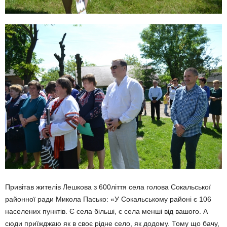
Привітав жителів Лешкова з 600ліття села голова Сокальської
районної ради Микола Пасько: «У Сокальському районі є 106
населених пунктів. Є села більші, є села менші від вашого. А
сюди приїжджаю як в своє рідне село, як додому. Тому що бачу,