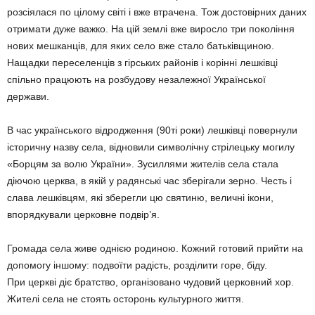
розсіялася по цілому світі і вже втрачена. Тож достовірних даних
отримати дуже важко. На цій землі вже виросло три покоління
нових мешканців, для яких село вже стало батьківщиною.
Нащадки переселенців з гірських районів і корінні лешківці
спільно працюють на розбудову незалежної Української
держави.
В час українського відродження (90ті роки) лешківці повернули
історичну назву села, відновили символічну стрілецьку могилу
«Борцям за волю України». Зусиллями жителів села стала
діючою церква, в якій у радянські час зберігали зерно. Честь і
слава лешківцям, які зберегли цю святиню, величні ікони,
впорядкували церковне подвір’я.
Громада села живе однією родиною. Кожний готовий прийти на
допомогу іншому: подвоїти радість, розділити горе, біду.
При церкві діє братство, організовано чудовий церковний хор.
Жителі села не стоять осторонь культурного життя.