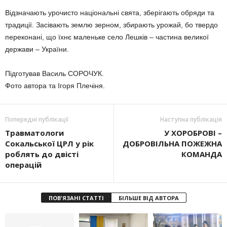
Відзначають урочисто національні свята, зберігають обряди та
традиції. Засівають землю зерном, збирають урожай, бо твердо
переконані, що їхнє маленьке село Лешків – частина великої
держави – України.
Підготував Василь СОРОЧУК.
Фото автора та Ігоря Плечіня.
Попередні публікації
Наступна публікація
Травматологи
У ХОРОБРОВІ –
Сокальської ЦРЛ у рік
ДОБРОВІЛЬНА ПОЖЕЖНА
роблять до двісті
КОМАНДА
операцій
ПОВ'ЯЗАНІ СТАТТІ
БІЛЬШЕ ВІД АВТОРА