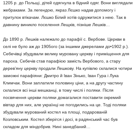
1205 р. до Польщі, дітей одягнула в бідний одяг. Вони виглядали
жебраками. За легендою, якраз Лєшко надав допомогу і
притулок втікачам. Лєшко Білий хотів одружитися з нею. Так в
давнину виникло поселення Лещків, пізніше Лешків…
До 1890 р. Лешків належало до парафії с. Вербове. Церкви в
селі не було аж до 1905ого (за іншими джерелами до•1902 р.).
Себечівці збудували велику муровану церкву і приміщення для
пароха. Себечів став парафією замість Вербового, а стару
дерев’яну церкву продали Лешкову. На купівлю склалися чотири
заможні парафіяни: Дмитро й Іван Зінько, Іван Гура і Лука
Климчак. Вони заплатили половину ціни, а на другу частину
склалися всі інші мешканці, в тому числі і поляки. Після
посвячення церкви поляки домагалися поставити окремий
вівтар для них, але українці не погодились на це. Тоді поляки
збудували мурований костел на площі, подарованій
Козловським. Костел зберігся і досі, в радянський час був
складом для міндобрив. Нині занедбаний…