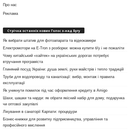
Про нас
Реклама
Стрічка останніх новин Голос з-над Бугу
Як вибрати штатив для фотоапарата та відеокамери
Електромотори на E-Tron з розборки: можна купити б/у і не пожаліти
Чому китайський «хайтек» на українських дорогах потребує
втручання програміста
Глиняний посуд України: душа землі, руки майстрів і тепло традицій
Труби для водопроводу та каналізації: вибір, монтаж і правила
експлуатації
Як уникнути помилок під час оформлення кредиту в Amigo
Шахи, шашки та нарди: як обрати якісний набір для дому, подарунка
чи оптової закупівлі
Лікування в санаторії Карпати: процедури
Бізнес-книжки для розвитку підприємництва, управління та
професійного мислення