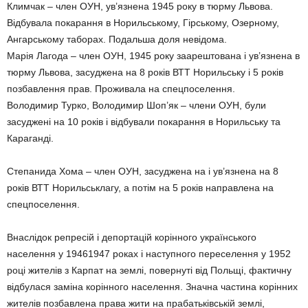
Климчак – член ОУН, ув’язнена 1945 року в тюрму Львова.
Відбувала покарання в Норильському, Гірському, Озерному,
Ангарському таборах. Подальша доля невідома.
Марія Лагода – член ОУН, 1945 року заарештована і ув’язнена в
тюрму Львова, засуджена на 8 років ВТТ Норильську і 5 років
позбавлення прав. Проживала на спецпоселення.
Володимир Турко, Володимир Шоп’як – члени ОУН, були
засуджені на 10 років і відбували покарання в Норильську та
Караганді.
Степанида Хома – член ОУН, засуджена на і ув’язнена на 8
років ВТТ Норильськлагу, а потім на 5 років направлена на
спецпоселення.
Внаслідок репресій і депортацій корінного українського
населення у 19461947 роках і наступного переселення у 1952
році жителів з Карпат на землі, повернуті від Польщі, фактичну
відбулася заміна корінного населення. Значна частина корінних
жителів позбавлена права жити на прабатьківській землі,