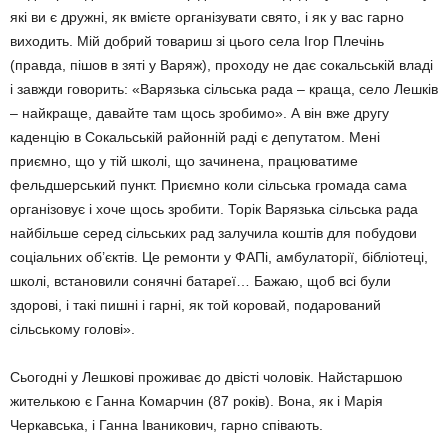
які ви є дружні, як вмієте організувати свято, і як у вас гарно
виходить. Мій добрий товариш зі цього села Ігор Плечінь
(правда, пішов в зяті у Варяж), проходу не дає сокальській владі
і завжди говорить: «Варязька сільська рада – краща, село Лешків
– найкраще, давайте там щось зробимо». А він вже другу
каденцію в Сокальській районній раді є депутатом. Мені
приємно, що у тій школі, що зачинена, працюватиме
фельдшерський пункт. Приємно коли сільська громада сама
організовує і хоче щось зробити. Торік Варязька сільська рада
найбільше серед сільських рад залучила коштів для побудови
соціальних об’єктів. Це ремонти у ФАПі, амбулаторії, бібліотеці,
школі, встановили сонячні батареї… Бажаю, щоб всі були
здорові, і такі пишні і гарні, як той коровай, подарований
сільському голові».
Сьогодні у Лешкові проживає до двісті чоловік. Найстаршою
жителькою є Ганна Комарчин (87 років). Вона, як і Марія
Черкавська, і Ганна Іваникович, гарно співають.