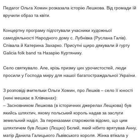
Педагог Ольга Хомин розказала історію Лешкова. Від громади їй
вручили образ та квіти.
Концертну програму підготували учасники художньої
самодіяльності Народного дому с. Лубнівка (Руслана Галів).
Співала й Катерина Захарко. Присутні щиро дякували й гурту
Galicia folk band та Назарію Куртянику.
Село святкувало. Але, крізь призму цих урочистостей, люди
просили у Господа миру для нашої багатостраждальної України.
З розповіді вчительки Ольги Хомин, про Лешків – село її юності
(нині мешкає в Хлівчанах):
– Засновником Лешкова (в історичних джерелах Лещкова) був
якийсь шляхтич, якому польський король надав за заслуги
земельний наділ. За переказами старожилів відомо, що цим
шляхтичем був Лєшко (Лєщко) Бєлий, який нібито врятував Анну,
матір Данила Галицького Львівського короля. Жінка втікала у