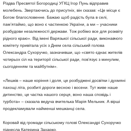
Різдва Пресвятої Богородиці УГКЦ Ігор Пунь відправив
молебень. Звертаючись до присутніх, він сказав: «Це місце є
Богом благословенне. Бажаю щоб радість була в селі,
пам’ятаймо, що воно є частинкою України, а ми – учасники
розбудови незалежності держави. Тож робімо все для розквіту
рідного краю». Від імені Варязької сільської ради, виконавчого
комітету привітала усіх з Днем села сільський голова
Олександра Сухоручко, зазначивши, що «свято єднає жителів
чотирьох сіл на території сільської ради, пов’язує з минулим,
сьогоденням та майбутнім».
«Лешків – наше коріння і доля, це розбуджені досвітки і духмяні
пахощі літа, розбиті дороги весною і восени. Тут живе наше
дитинство, це частка нашого серця, воно наша сповідь і
турбота» – сказала ведуча вчителька Марія Мельник. А вірші
продекламували найменші мешканці села.
Коровай від громади сільському голові Олександрі Сухоручко
піднесла Катерина Захарко.