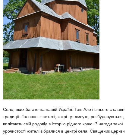
Село, яких багато на нашій Україні. Так. Але і в нього є славні
традиції. Головне – жителі, котрі тут живуть, розбудовуються,
вплітають свій родовід в історію рідного краю. З нагоди такої
урочистості жителі зібралися в центрі села. Священик церкви