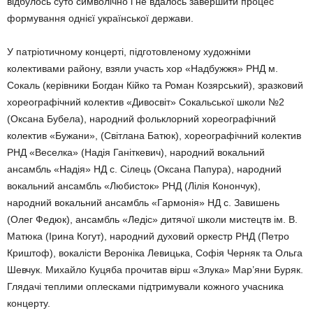
відбулось суто символічно і не вдалось завершити процес
формування однієї української держави.
У патріотичному концерті, підготовленому художніми
колективами району, взяли участь хор «Надбужжя» РНД м.
Сокаль (керівники Богдан Кійко та Роман Козярський), зразковий
хореографічний колектив «Дивосвіт» Сокальської школи №2
(Оксана Бубела), народний фольклорний хореографічний
колектив «Бужани», (Світлана Батюк), хореографічний колектив
РНД «Веселка» (Надія Ганіткевич), народний вокальний
ансамбль «Надія» НД с. Сілець (Оксана Папура), народний
вокальний ансамбль «Любисток» РНД (Лілія Конончук),
народний вокальний ансамбль «Гармонія» НД с. Завишень
(Олег Федюк), ансамбль «Ледіс» дитячої школи мистецтв ім. В.
Матюка (Ірина Когут), народний духовий оркестр РНД (Петро
Криштоф), вокалісти Вероніка Левицька, Софія Черняк та Ольга
Шевчук. Михайло Куцяба прочитав вірш «Злука» Мар’яни Буряк.
Глядачі теплими оплесками підтримували кожного учасника
концерту.