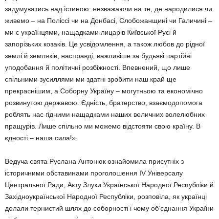
задумуватись над істиною: незважаючи на те, де народилися чи
живемо – на Поліссі чи на Донбасі, Слобожанщині чи Галичині –
ми є українцями, нащадками лицарів Київської Русі й
запорізьких козаків. Це усвідомлення, а також любов до рідної
землі й земляків, насправді, важливіше за будьякі партійні
уподобання й політичні розбіжності. Впевнений, що лише
спільними зусиллями ми здатні зробити наш край ще
прекраснішим, а Соборну Україну – могутньою та економічно
розвинутою державою. Єдність, братерство, взаємодопомога
роблять нас гідними нащадками наших величних волелюбних
пращурів. Лише спільно ми можемо відстояти свою країну. В
єдності – наша сила!»
Ведуча свята Руслана Антонюк ознайомила присутніх з
історичними обставинами проголошення IV Універсалу
Центральної Ради, Акту Злуки Української Народної Республіки й
Західноукраїнської Народної Республіки, розповіла, як українці
долали тернистий шлях до соборності і чому об’єднання України