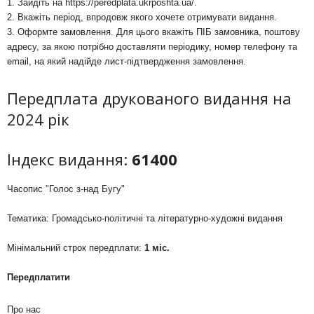
1. Зайдіть на
https://peredplata.ukrposhta.ua/
.
2. Вкажіть період, впродовж якого хочете отримувати видання.
3. Оформте замовлення. Для цього вкажіть ПІБ замовника, поштову
адресу, за якою потрібно доставляти періодику, номер телефону та
email, на який надійде лист-підтвердження замовлення.
Передплата друкованого видання на
2024 рік
Індекс видання:
61400
Часопис "Голос з-над Бугу"
Тематика: Громадсько-політичні та літературно-художні видання
Мінімальний строк передплати:
1 міс.
Передплатити
Про нас