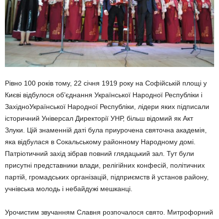
Рівно 100 років тому, 22 січня 1919 року на Софійській площі у
Києві відбулося об’єднання Української Народної Республіки і
ЗахідноУкраїнської Народної Республіки, лідери яких підписали
історичний Універсал Директорії УНР, більш відомий як Акт
Злуки. Цій знаменній даті була приурочена святочна академія,
яка відбулася в Сокальському районному Народному домі.
Патріотичний захід зібрав повний глядацький зал. Тут були
присутні представники влади, релігійних конфесій, політичних
партій, громадських організацій, підприємств й установ району,
учнівська молодь і небайдужі мешканці.
Урочистим звучанням Славня розпочалося свято. Митрофорний