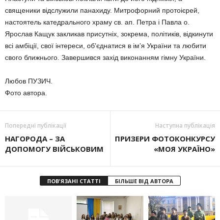
священики відслужили панахиду. Митрофорний протоієрей,
настоятель катедрального храму св. ап. Петра і Павла о.
Ярослав Кащук закликав присутніх, зокрема, політиків, відкинути
всі амбіції, свої інтереси, об’єднатися в ім’я України та любити
свого ближнього. Завершився захід виконанням гімну України.
Любов ПУЗИЧ.
Фото автора.
Попередні публікації
Наступна публікація
НАГОРОДА – ЗА
ПРИЗЕРИ ФОТОКОНКУРСУ
ДОПОМОГУ ВІЙСЬКОВИМ
«МОЯ УКРАЇНО»
ПОВ'ЯЗАНІ СТАТТІ
БІЛЬШЕ ВІД АВТОРА