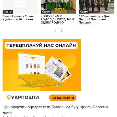
Свято
Свято
Свято
Свято Героїв у Сокалі
КОНКУРС «МІЙ
112-та річниця з Дня
відбулося 26 травня
РОДОВІД» ОБ’ЄДНАВ В
Першої Пластової
ЄДИНУ РОДИНУ
Присяги
Щоб оформити передплату на Голос з-над Бугу, зробіть 3 простих
кроки: