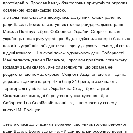
протоієрей о. Ярослав Кащук благословив присутніх та окропив
освяченою йорданською водою.
З вітальними словами звернулись заступник голови районної
ради Василь Бойко та заступник голови райдержадміністрації
Микола Поліщук. «День Соборності України. Сторіччя назад
українець подав руку українцю. Відтак здійснилася мрія багатьох
поколінь українців: об’єднатися в єдину державу. І сьогодні свято
в душі кожного… На сході також відзначають день Соборності.
Мені телефонували з Попасної, і просили привітати сокальську
громаду з цим святом, яке символізує те, що Україна не
розділена, що немає окремої Східної і Західної, що ми – єдина
держава і єдиний народ. Нині бійці 24 бригади захищають
територіальну цілісність України на Сході. Делегація зі
Сокальщини сьогодні бере участь у святкуваннях Дня
Соборності на Софійській площі…», – наголосив у своєму
виступі М. Поліщук.
Звертаючись до учасників зібрання, заступник голови районної
ради Василь Бойко зазначив: «У цей день ми особливо повинні