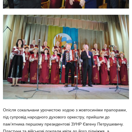
Опісля сокальчани урочистою ходою з жовтосиніми прапорами,
під супровід народного духового оркестру, прийшли до
пам’ятника першому президентові ЗУНР Євгену Петрушевичу.
Пластуни та військові поклали квіти до його підніжжя, а