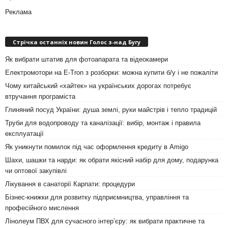
Реклама
Стрічка останніх новин Голос з-над Бугу
Як вибрати штатив для фотоапарата та відеокамери
Електромотори на E-Tron з розборки: можна купити б/у і не пожаліти
Чому китайський «хайтек» на українських дорогах потребує
втручання програміста
Глиняний посуд України: душа землі, руки майстрів і тепло традицій
Труби для водопроводу та каналізації: вибір, монтаж і правила
експлуатації
Як уникнути помилок під час оформлення кредиту в Amigo
Шахи, шашки та нарди: як обрати якісний набір для дому, подарунка
чи оптової закупівлі
Лікування в санаторії Карпати: процедури
Бізнес-книжки для розвитку підприємництва, управління та
професійного мислення
Лінолеум ПВХ для сучасного інтер’єру: як вибрати практичне та