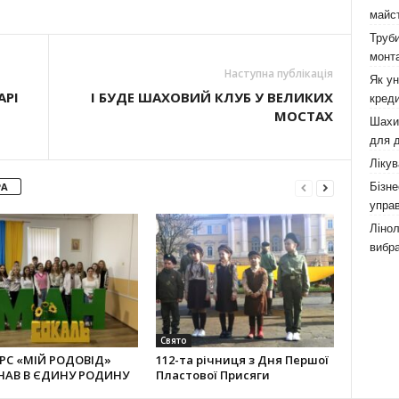
майст
Труби
монта
Наступна публікація
Як у
АРІ
І БУДЕ ШАХОВИЙ КЛУБ У ВЕЛИКИХ
креди
МОСТАХ
Шахи,
для д
Лікув
Бізне
РА
управ
Лінол
вибра
Свято
РС «МІЙ РОДОВІД»
112-та річниця з Дня Першої
НАВ В ЄДИНУ РОДИНУ
Пластової Присяги