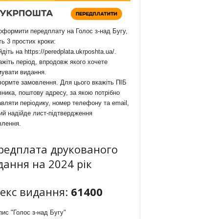
формити передплату на Голос з-над Бугу,
ть 3 простих кроки:
йдіть на
https://peredplata.ukrposhta.ua/
.
ажіть період, впродовж якого хочете
мувати видання.
ормте замовлення. Для цього вкажіть ПІБ
ника, поштову адресу, за якою потрібно
вляти періодику, номер телефону та email,
ий надійде лист-підтвердження
влення.
редплата друкованого
дання на 2024 рік
декс видання:
61400
ис "Голос з-над Бугу"