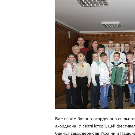
Вже вп’яте баянно-акордеонна спільнота
акордеона. У світлі історії, цей фестив
баяністівакордеоністів України й Наці