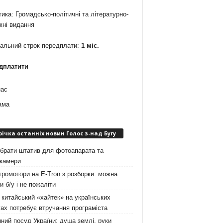
ика: Громадсько-політичні та літературно-
жні видання
мальний строк передплати:
1 міс.
дплатити
нас
ама
річка останніх новин Голос з-над Бугу
брати штатив для фотоапарата та
окамери
ромотори на E-Tron з розборки: можна
и б/у і не пожаліти
китайський «хайтек» на українських
ах потребує втручання програміста
ний посуд України: душа землі, руки