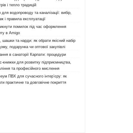
рів і тепло традицій
 для водопроводу та каналізації: вибір,
ж і правила експлуатації
никнути помилок під час оформлення
ту в Amigo
 шашки та нарди: як обрати якісний набір
ому, подарунка чи оптової закупівлі
ання в санаторії Карпати: процедури
с-книжки для розвитку підприємництва,
ління та професійного мислення
еум ПВХ для сучасного інтер’єру: як
ти практичне та довговічне покриття