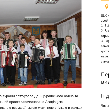
Щоб о
зробі
1. За
2. Вк
отри
3. Оф
замов
доста
на як
замо
Пе
ви
Ін
 України святкувала День українського баяна та
альний проект започатковано Асоціацією
Часоп
ональною всеукраїнською музичною спілкою в рамках