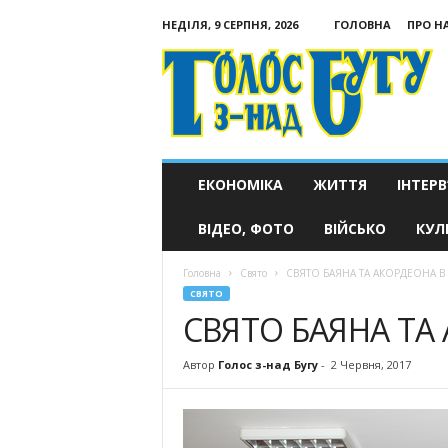
НЕДІЛЯ, 9 СЕРПНЯ, 2026
ГОЛОВНА
ПРО Н
Голос
з-
над
Бугу
ЕКОНОМІКА
ЖИТТЯ
ІНТЕРВ
ВІДЕО, ФОТО
ВІЙСЬКО
КУЛ
Головна
Свято
СВЯТО БАЯНА ТА АКОРДЕОНА В
СВЯТО
СВЯТО БАЯНА ТА
Автор
Голос з-над Бугу
-
2 Червня, 2017