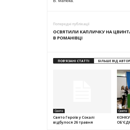
В. Матюка.
Попередні публікації
ОСВЯТИЛИ КАПЛИЧКУ НА ЦВИНТ
В РОМАНІВЦІ
ПОВ'ЯЗАНІ СТАТТІ
БІЛЬШЕ ВІД АВТО
Свято
Свято
Свято Героїв у Сокалі
КОНКУ
відбулося 26 травня
ОБ’ЄД