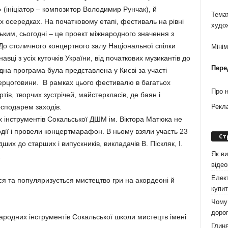
» (ініціатор – композитор Володимир Рунчак), й
Темат
х осередках. На початковому етапі, фестиваль на рівні
худо
ким, сьогодні – це проект міжнародного значення з
До столичного концертного залу Національної спілки
Міні
вці з усіх куточків України, від початкових музикантів до
Пере
одна програма була представлена у Києві за участі
а Герцоговини. В рамках цього фестивалю в багатьох
Про 
тів, творчих зустрічей, майстеркласів, де баян і
осподарем заходів.
Рекл
их інструментів Сокальської ДШМ ім. Віктора Матюка не
дії і провели концертмарафон. В ньому взяли участь 23
Ст
ших до старших і випускників, викладачів В. Піскляк, І.
Як ви
.
віде
Елект
ся та популяризується мистецтво гри на акордеоні й
купит
Чому 
дорог
ародних інструментів Сокальської школи мистецтв імені
Глиня