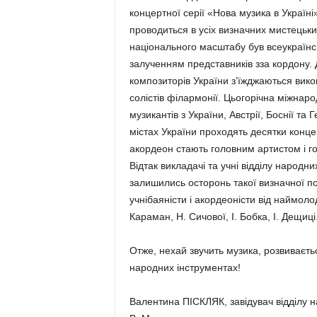
концертної серії «Нова музика в Україні
проводиться в усіх визначних мистецьки
національного масштабу був всеукраїнсь
залученням представників зза кордону. 
композиторів України з’їжджаються викона
солістів філармонії. Цьогорічна міжнар
музикантів з України, Австрії, Боснії т
містах України проходять десятки концер
акордеон стають головним артистом і г
Відтак викладачі та учні відділу народн
залишились осторонь такої визначної по
учнібаяністи і акордеоністи від наймолод
Караман, Н. Сичової, І. Бобка, І. Дещиці
Отже, нехай звучить музика, розвиваєть
народних інструментах!
Валентина ПІСКЛЯК, завідувач відділу н