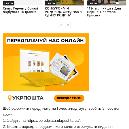
Свято
Свято
Свято
Свято Героїв у Сокалі
КОНКУРС «МІЙ
112-та річниця з Дня
відбулося 26 травня
РОДОВІД» ОБ’ЄДНАВ В
Першої Пластової
ЄДИНУ РОДИНУ
Присяги
Щоб оформити передплату на Голос з-над Бугу, зробіть 3 простих
кроки:
1. Зайдіть на
https://peredplata.ukrposhta.ua/
.
2. Вкажіть період, впродовж якого хочете отримувати видання.