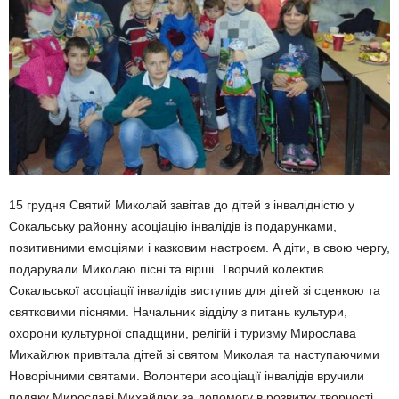
15 грудня Святий Миколай завітав до дітей з інвалідністю у
Сокальську районну асоціацію інвалідів із подарунками,
позитивними емоціями і казковим настроєм. А діти, в свою чергу,
подарували Миколаю пісні та вірші. Творчий колектив
Сокальської асоціації інвалідів виступив для дітей зі сценкою та
святковими піснями. Начальник відділу з питань культури,
охорони культурної спадщини, релігій і туризму Мирослава
Михайлюк привітала дітей зі святом Миколая та наступаючими
Новорічними святами. Волонтери асоціації інвалідів вручили
подяку Мирославі Михайлюк за допомогу в розвитку творчості