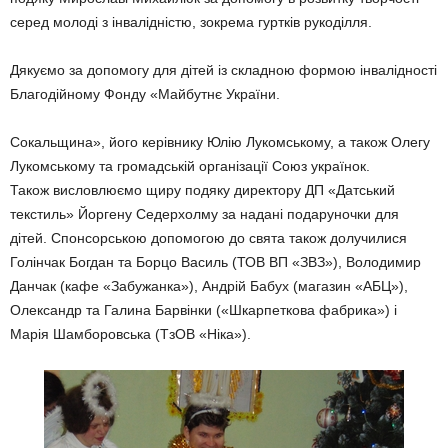
серед молоді з інвалідністю, зокрема гуртків рукоділля.
Дякуємо за допомогу для дітей із складною формою інвалідності
Благодійному Фонду «Майбутнє України.
Сокальщина», його керівнику Юлію Лукомському, а також Олегу
Лукомському та громадській організації Союз українок.
Також висловлюємо щиру подяку директору ДП «Датський
текстиль» Йоргену Седерхолму за надані подаруночки для
дітей. Спонсорською допомогою до свята також долучилися
Голінчак Богдан та Борцо Василь (ТОВ ВП «ЗВЗ»), Володимир
Данчак (кафе «Забужанка»), Андрій Бабух (магазин «АБЦ»),
Олександр та Галина Барвінки («Шкарпеткова фабрика») і
Марія Шамборовська (ТзОВ «Ніка»).