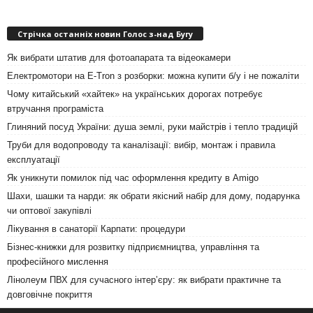
Стрічка останніх новин Голос з-над Бугу
Як вибрати штатив для фотоапарата та відеокамери
Електромотори на E-Tron з розборки: можна купити б/у і не пожаліти
Чому китайський «хайтек» на українських дорогах потребує
втручання програміста
Глиняний посуд України: душа землі, руки майстрів і тепло традицій
Труби для водопроводу та каналізації: вибір, монтаж і правила
експлуатації
Як уникнути помилок під час оформлення кредиту в Amigo
Шахи, шашки та нарди: як обрати якісний набір для дому, подарунка
чи оптової закупівлі
Лікування в санаторії Карпати: процедури
Бізнес-книжки для розвитку підприємництва, управління та
професійного мислення
Лінолеум ПВХ для сучасного інтер’єру: як вибрати практичне та
довговічне покриття