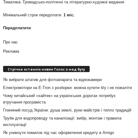
Тематика: Громадсько-політичні та літературно-художні видання
Мінімальний строк передплати:
1 міс.
Передплатити
Про нас
Реклама
Стрічка останніх новин Голос з-над Бугу
Як вибрати штатив для фотоапарата та відеокамери
Електромотори на E-Tron з розборки: можна купити б/у і не пожаліти
Чому китайський «хайтек» на українських дорогах потребує
втручання програміста
Глиняний посуд України: душа землі, руки майстрів і тепло традицій
Труби для водопроводу та каналізації: вибір, монтаж і правила
експлуатації
Як уникнути помилок під час оформлення кредиту в Amigo