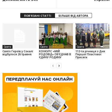
ПОВ'ЯЗАНІ СТАТТІ
БІЛЬШЕ ВІД АВТОРА
Свято
Свято
Свято
Свято Героїв у Сокалі
КОНКУРС «МІЙ
112-та річниця з Дня
відбулося 26 травня
РОДОВІД» ОБ’ЄДНАВ В
Першої Пластової
ЄДИНУ РОДИНУ
Присяги