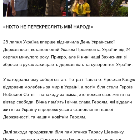
«НІХТО НЕ ПЕРЕКРЕСЛИТЬ МІЙ НАРОД!»
28 липня Україна вперше відзначила День Української
Державності, вста­новлений Указом Президента України від 24
серпня минулого року. Прикро, але й нині наші Захисники зі
зброєю в руках захищають державність та суверенітет України.
У катедральному соборі св. ап. Пет­ра і Павла о. Ярослав Кащук
відправив молебень за мир в Україні, а потім бі­ля стели Героїв
Небесної Сотні – пана­хиду за всіма, хто поклав своє життя на
вівтар свободи. Вічна пам’ять і вічна слава Героям, які віддали
життя за Україну впродовж усього становлення нашої
Державності, та нашим новітнім Героям.
Далі заходи продовжили біля пам’ят­ника Тарасу Шевченку.
Ведуча, дирек­тор Сокальського Будинку дитячо-юнацької