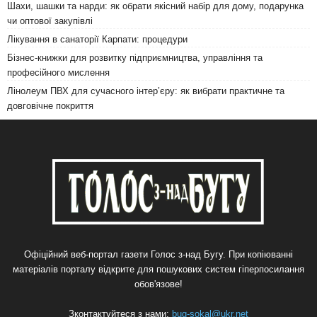
Шахи, шашки та нарди: як обрати якісний набір для дому, подарунка
чи оптової закупівлі
Лікування в санаторії Карпати: процедури
Бізнес-книжки для розвитку підприємництва, управління та
професійного мислення
Лінолеум ПВХ для сучасного інтер’єру: як вибрати практичне та
довговічне покриття
Офіційний веб-портал газети Голос з-над Бугу. При копіюванні
матеріалів порталу відкрите для пошукових систем гіперпосилання
обов'язове!
Зконтактуйтеся з нами:
bug-sokal@ukr.net