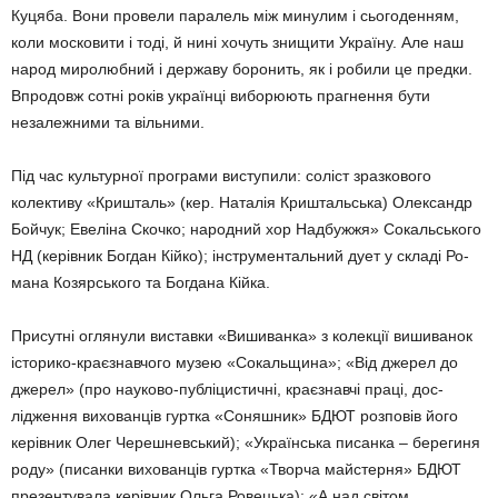
Куцяба. Вони провели паралель між минулим і сьогоденням,
коли московити і тоді, й нині хочуть знищити Україну. Але наш
народ миро­любний і державу боронить, як і роби­ли це предки.
Впродовж сотні років українці виборюють прагнення бути
незалежними та вільними.
Під час культурної програми висту­пили: соліст зразкового
колективу «Кришталь» (кер. Наталія Кришталь­ська) Олександр
Бойчук; Евеліна Скочко; народний хор Надбужжя» Со­кальського
НД (керівник Богдан Кійко); інструментальний дует у складі Ро­
мана Козярського та Богдана Кійка.
Присутні оглянули виставки «Виши­ванка» з колекції вишиванок
історико-краєзнавчого музею «Сокальщина»; «Від джерел до
джерел» (про науково-публіцистичні, краєзнавчі праці, дос­
лідження вихованців гуртка «Соняш­ник» БДЮТ розповів його
керівник Олег Черешневський); «Українська пи­санка – берегиня
роду» (писанки вихо­ванців гуртка «Творча майстерня» БДЮТ
презентувала керівник Ольга Ровецька); «А над світом