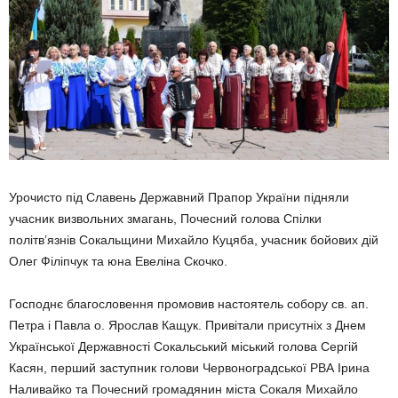
Урочисто під Славень Державний Прапор України підняли
учасник виз­вольних змагань, Почесний голова Спілки
політв’язнів Сокальщини Ми­хайло Куцяба, учасник бойових дій
Олег Філіпчук та юна Евеліна Скочко.
Господнє благословення промовив настоятель собору св. ап.
Петра і Павла о. Ярослав Кащук. Привітали присутніх з Днем
Української Держав­ності Сокальський міський голова Сер­гій
Касян, перший заступник голови Червоноградської РВА Ірина
Наливай­ко та Почесний громадянин міста Со­каля Михайло