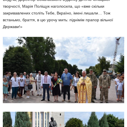
творчості, Марія Поліщук на­голосила, що «вже скільки
закривавле­них століть Тебе, Вкраїно, імені лишали… Тож
встаньмо, браття, в цю урочу мить: піднімім прапор вільної
Держави!»