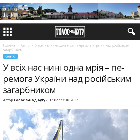
Головна
Свято
У всіх нас нині одна мрія – пе­ремога України над російським
загарб­ником
СВЯТО
У всіх нас нині одна мрія – пе­
ремога України над російським
загарб­ником
Автор
Голос з-над Бугу
-
12 Вересня, 2022