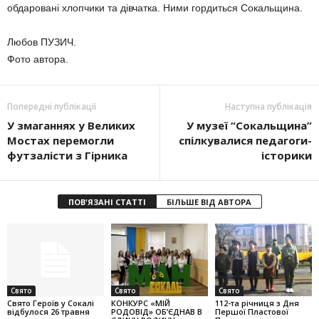
обдаровані хлопчики та дівчатка. Ними гордиться Сокальщина.
Любов ПУЗИЧ.
Фото автора.
Попередні публікації
Наступна публікація
У змаганнях у Великих
У музеї “Сокальщина”
Мостах перемогли
спілкувалися педагоги-
футзалісти з Гірника
історики
ПОВ'ЯЗАНІ СТАТТІ
БІЛЬШЕ ВІД АВТОРА
Свято
Свято
Свято
Свято Героїв у Сокалі
КОНКУРС «МІЙ
112-та річниця з Дня
відбулося 26 травня
РОДОВІД» ОБ’ЄДНАВ В
Першої Пластової