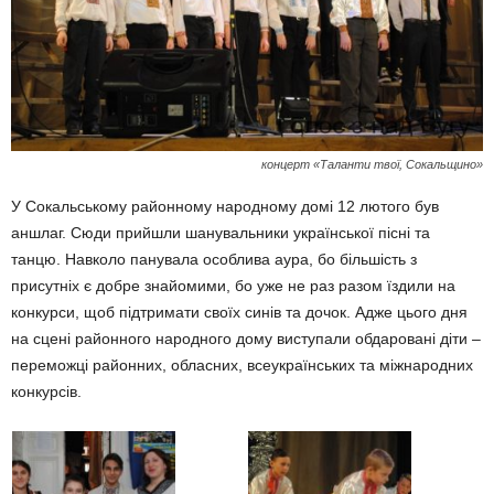
концерт «Таланти твої, Сокальщино»
У Сокальському районному народному домі 12 лютого був
аншлаг. Сюди прийшли шанувальники української пісні та
танцю. Навколо панувала особлива аура, бо більшість з
присутніх є добре знайомими, бо уже не раз разом їздили на
конкурси, щоб підтримати своїх синів та дочок. Адже цього дня
на сцені районного народного дому виступали обдаровані діти –
переможці районних, обласних, всеукраїнських та міжнародних
конкурсів.