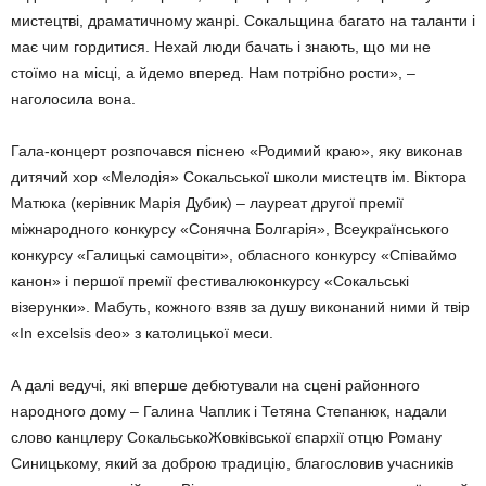
мистецтві, драматичному жанрі. Сокальщина багато на таланти і
має чим гордитися. Нехай люди бачать і знають, що ми не
стоїмо на місці, а йдемо вперед. Нам потрібно рости», –
наголосила вона.
Гала-концерт розпочався піснею «Родимий краю», яку виконав
дитячий хор «Мелодія» Сокальської школи мистецтв ім. Віктора
Матюка (керівник Марія Дубик) – лауреат другої премії
міжнародного конкурсу «Сонячна Болгарія», Всеукраїнського
конкурсу «Галицькі самоцвіти», обласного конкурсу «Співаймо
канон» і першої премії фестивалюконкурсу «Сокальські
візерунки». Мабуть, кожного взяв за душу виконаний ними й твір
«In excelsis deo» з католицької меси.
А далі ведучі, які вперше дебютували на сцені районного
народного дому – Галина Чаплик і Тетяна Степанюк, надали
слово канцлеру СокальськоЖовківської єпархії отцю Роману
Синицькому, який за доброю традицію, благословив учасників