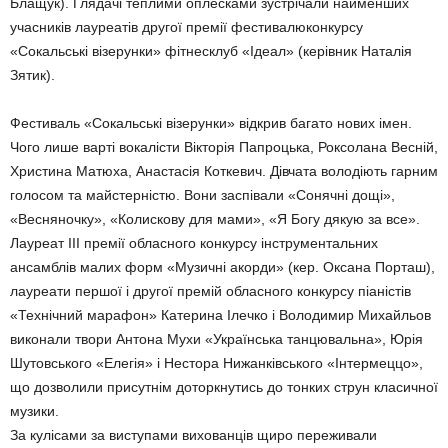
Блащук). Глядачі теплими оплесками зустрічали найменших
учасників лауреатів другої премії фестивалюконкурсу
«Сокальські візерунки» фітнесклуб «Ідеал» (керівник Наталія
Зятик).
Фестиваль «Сокальські візерунки» відкрив багато нових імен.
Чого лише варті вокалісти Вікторія Папроцька, Роксолана Весній,
Христина Матюха, Анастасія Коткевич. Дівчата володіють гарним
голосом та майстерністю. Вони заспівали «Сонячні дощі»,
«Весняночку», «Колискову для мами», «Я Богу дякую за все».
Лауреат ІІІ премії обласного конкурсу інструментальних
ансамблів малих форм «Музичні акорди» (кер. Оксана Порташ),
лауреати першої і другої премій обласного конкурсу піаністів
«Технічний марафон» Катерина Ілечко і Володимир Михайльов
виконали твори Антона Мухи «Українська танцювальна», Юрія
Шутовського «Елегія» і Нестора Нижанківського «Інтермеццо»,
що дозволили присутнім доторкнутись до тонких струн класичної
музики.
За кулісами за виступами вихованців щиро переживали