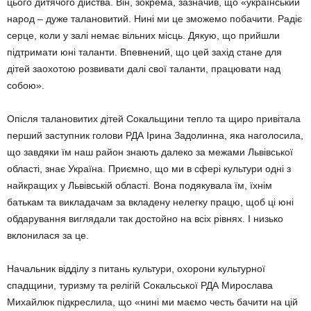
цього дитячого дійства. Він, зокрема, зазначив, що «український
народ – дуже талановитий. Нині ми це зможемо побачити. Радіє
серце, коли у залі немає вільних місць. Дякую, що прийшли
підтримати юні таланти. Впевнений, що цей захід стане для
дітей заохотою розвивати далі свої таланти, працювати над
собою».
Опісля талановитих дітей Сокальщини тепло та щиро привітала
перший заступник голови РДА Ірина Задолинна, яка наголосила,
що завдяки їм наш район знають далеко за межами Львівської
області, знає Україна. Приємно, що ми в сфері культури одні з
найкращих у Львівській області. Вона подякувала їм, їхнім
батькам та викладачам за вкладену нелегку працю, щоб ці юні
обдарування виглядали так достойно на всіх рівнях. І низько
вклонилася за це.
Начальник відділу з питань культури, охорони культурної
спадщини, туризму та релігій Сокальської РДА Мирослава
Михайлюк підкреслила, що «нині ми маємо честь бачити на цій