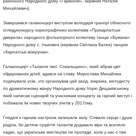
районного Народного дому «Гармонія», керівник Наталія
Михайлевич).
Завершився галаконцерт виступом володаря гранпрі обласного
оглядуконкурсу хореографічних колективів «Прикарпатські
джерела» народного фольклорного колективу танцю «Бужани»
Народного дому с. Ільковичі (керівник Світлана Батюк) танцем
«Карпатські візерунки».
Галаконцерт «Таланти твої, Сокальщино», який зібрав цвіт
обдарованих дітей, вдався на славу. Мирослава Михайлюк
подякувала усім, хто організував цей захід, зокрема, методисту
по драматичному жанру Народного дому Ігорю Дещаківському,
який написав сценарій та учасникам концерту за гарний виступ і
побажала їм нових творчих злетів у 2017ому.
Глядачі з гарним настроєм залишали залу. Співало серце і душа
раділа, бо дитяче суцвіття талантів додавало віри та вселяло
надію, що українське мистецтво не пропаде, коли у нас є такі