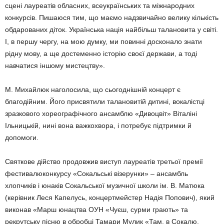
сцені лауреатів обласних, всеукраїнських та міжнародних
конкурсів. Пишаюся тим, що маємо надзвичайно велику кількість
обдарованих діток. Українська нація найбільш талановита у світі.
І, в першу чергу, на мою думку, ми повинні досконало знати
рідну мову, а ще достеменно історію своєї держави, а тоді
навчатися іншому мистецтву».
М. Михайлюк наголосила, що сьогоднішній концерт є
благодійним. Його присвятили талановитій дитині, вокалістці
зразкового хореографічного ансамблю «Дивоцвіт» Віталіні
Ільницькій, нині вона важкохвора, і потребує підтримки й
допомоги.
Святкове дійство продовжив виступ лауреатів третьої премії
фестивалюконкурсу «Сокальські візерунки» – ансамбль
хлопчиків і юнаків Сокальської музичної школи ім. В. Матюка
(керівник Леся Капелусь, концертмейстер Надія Попович), який
виконав «Марш юнацтва ОУН «Чуєш, сурми грають» та
рекрутську пісню в обробці Тамари Мулик «Там, в Сокалю,