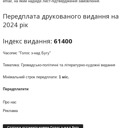
email, на який надійде лист-підтвердження замовлення.
Передплата друкованого видання на
2024 рік
Індекс видання:
61400
Часопис "Голос з-над Бугу"
Тематика: Громадсько-політичні та літературно-художні видання
Мінімальний строк передплати:
1 міс.
Передплатити
Про нас
Реклама
Стрічка останніх новин Голос з-над Бугу