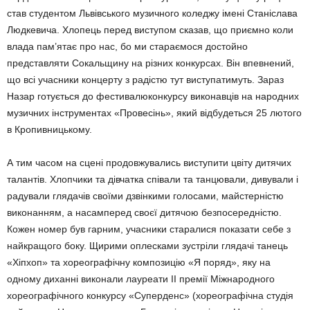
став студентом Львівського музичного коледжу імені Станіслава
Людкевича. Хлопець перед виступом сказав, що приємно коли
влада пам’ятає про нас, бо ми стараємося достойно
представляти Сокальщину на різних конкурсах. Він впевнений,
що всі учасники концерту з радістю тут виступатимуть. Зараз
Назар готується до фестивалюконкурсу виконавців на народних
музичних інструментах «Провесінь», який відбудеться 25 лютого
в Кропивницькому.
А тим часом на сцені продовжувались виступити цвіту дитячих
талантів. Хлопчики та дівчатка співали та танцювали, дивували і
радували глядачів своїми дзвінкими голосами, майстерністю
виконанням, а насамперед своєї дитячою безпосередністю.
Кожен номер був гарним, учасники старалися показати себе з
найкращого боку. Щирими оплесками зустріли глядачі танець
«Хіпхоп» та хореографічну композицію «Я поряд», яку на
одному диханні виконали лауреати ІІ премії Міжнародного
хореографічного конкурсу «Суперденс» (хореографічна студія