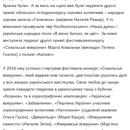
бранка була». А за мить на сцені вже були лауреати другої
премії обласного оглядуконкурсу хорових колективів – народна
хорова капела «Галичина» (керівник Наталія Римар). У їх
виконанні прозвучали твір КосАнатольського «Наша дума» і
українська народна пісня «В мене батько, як цвіт». За ними
виступила лауреат другої премії фестивалюконкурсу
«Сокальські візерунки» Марта Ковальчук (викладач Тетяна
Гнатюк) з піснею «Капкап».
У 2016-ому успішно стартував фестиваль-конкурс «Сокальські
візерунки», який відкрив нові таланти, дав поштовх рухатись далі
у всіх жанpах українського мистецтва. Свою любов до танцю
зуміли передати глядачам в українському танці з бубном,
«Козачок» та в хореографічних композиціях: «Українські
візерунки», «Забавлянки», «Перлина України» учасники
хореографічних колективів «Натхнення» (художній керівник
Ольга Гасюк), «Джерельце» (Марія Кащук), «Візерункове
намисто» (Наталія Зятик), «Жвирківські візерунки» (Мар’яна