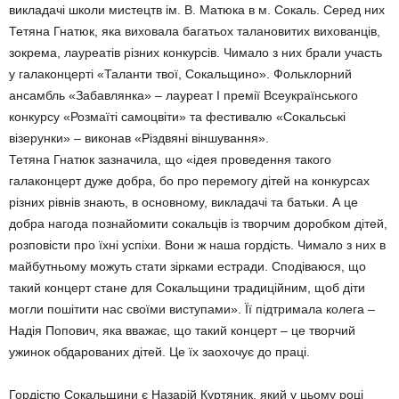
викладачі школи мистецтв ім. В. Матюка в м. Сокаль. Серед них
Тетяна Гнатюк, яка виховала багатьох талановитих вихованців,
зокрема, лауреатів різних конкурсів. Чимало з них брали участь
у галаконцерті «Таланти твої, Сокальщино». Фольклорний
ансамбль «Забавлянка» – лауреат І премії Всеукраїнського
конкурсу «Розмаїті самоцвіти» та фестивалю «Сокальські
візерунки» – виконав «Різдвяні віншування».
Тетяна Гнатюк зазначила, що «ідея проведення такого
галаконцерт дуже добра, бо про перемогу дітей на конкурсах
різних рівнів знають, в основному, викладачі та батьки. А це
добра нагода познайомити сокальців із творчим доробком дітей,
розповісти про їхні успіхи. Вони ж наша гордість. Чимало з них в
майбутньому можуть стати зірками естради. Сподіваюся, що
такий концерт стане для Сокальщини традиційним, щоб діти
могли пошітити нас своїми виступами». Її підтримала колега –
Надія Попович, яка вважає, що такий концерт – це творчий
ужинок обдарованих дітей. Це їх заохочує до праці.
Гордістю Сокальщини є Назарій Куртяник, який у цьому році