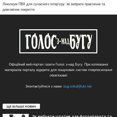
Лінолеум ПВХ для сучасного інтер’єру: як вибрати практичне та
довговічне покриття
Офіційний веб-портал газети Голос з-над Бугу. При копіюванні
матеріалів порталу відкрите для пошукових систем гіперпосилання
обов'язове!
Зконтактуйтеся з нами:
bug-sokal@ukr.net
ЩЕ БІЛЬШЕ НОВИН
Як вибрати штатив для фотоапарата та