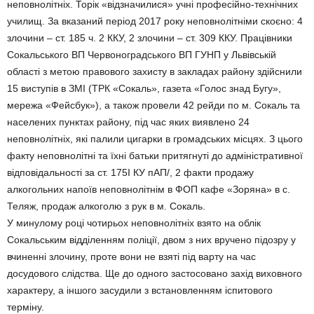
неповнолітніх. Торік «відзначилися» учні професійно-технічних
училищ. За вказаний період 2017 року неповнолітніми скоєно: 4
злочини – ст. 185 ч. 2 ККУ, 2 злочини – ст. 309 ККУ. Працівники
Сокальського ВП Червоноградського ВП ГУНП у Львівській
області з метою правового захисту в закладах району здійснили
15 виступів в ЗМІ (ТРК «Сокаль», газета «Голос знад Бугу»,
мережа «Фейсбук»), а також провели 42 рейди по м. Сокаль та
населених пунктах району, під час яких виявлено 24
неповнолітніх, які палили цигарки в громадських місцях. З цього
факту неповнолітні та їхні батьки притягнуті до адміністративної
відповідальності за ст. 175І КУ пАП/, 2 факти продажу
алкогольних напоїв неповнолітнім в ФОП кафе «Зоряна» в с.
Теляж, продаж алкоголю з рук в м. Сокаль.
У минулому році чотирьох неповнолітніх взято на облік
Сокальським відділенням поліції, двом з них вручено підозру у
вчиненні злочину, проте вони не взяті під варту на час
досудового слідства. Ще до одного застосовано захід виховного
характеру, а іншого засудили з встановленням іспитового
терміну.