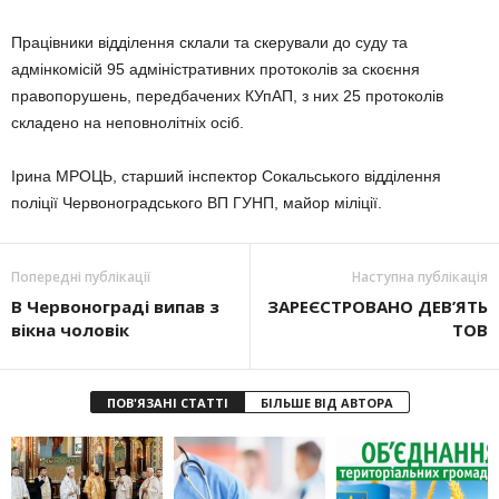
Працівники відділення склали та скерували до суду та
адмінкомісій 95 адміністративних протоколів за скоєння
правопорушень, передбачених КУпАП, з них 25 протоколів
складено на неповнолітніх осіб.
Ірина МРОЦЬ, старший інспектор Сокальського відділення
поліції Червоноградського ВП ГУНП, майор міліції.
Попередні публікації
Наступна публікація
В Червонограді випав з
ЗАРЕЄСТРОВАНО ДЕВ’ЯТЬ
вікна чоловік
ТОВ
ПОВ'ЯЗАНІ СТАТТІ
БІЛЬШЕ ВІД АВТОРА