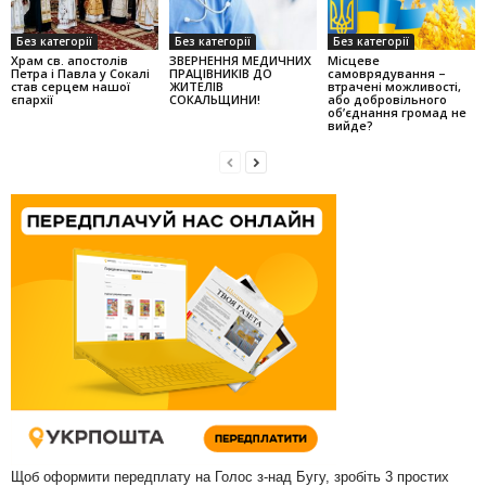
Без категорії
Без категорії
Без категорії
Храм св. апостолів
ЗВЕРНЕННЯ МЕДИЧНИХ
Місцеве
Петра і Павла у Сокалі
ПРАЦІВНИКІВ ДО
самоврядування –
став серцем нашої
ЖИТЕЛІВ
втрачені можливості,
єпархії
СОКАЛЬЩИНИ!
або добровільного
об’єднання громад не
вийде?
Щоб оформити передплату на Голос з-над Бугу, зробіть 3 простих