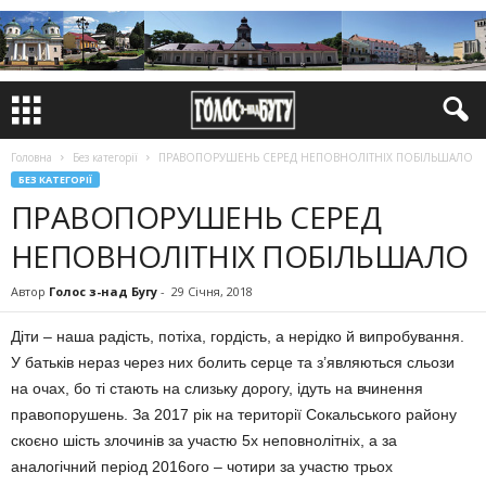
Головна
Без категорії
ПРАВОПОРУШЕНЬ СЕРЕД НЕПОВНОЛІТНІХ ПОБІЛЬШАЛО
БЕЗ КАТЕГОРІЇ
ПРАВОПОРУШЕНЬ СЕРЕД
НЕПОВНОЛІТНІХ ПОБІЛЬШАЛО
Автор
Голос з-над Бугу
-
29 Січня, 2018
Діти – наша радість, потіха, гордість, а нерідко й випробування.
У батьків нераз через них болить серце та з’являються сльози
на очах, бо ті стають на слизьку дорогу, ідуть на вчинення
правопорушень. За 2017 рік на території Сокальського району
скоєно шість злочинів за участю 5х неповнолітніх, а за
аналогічний період 2016ого – чотири за участю трьох