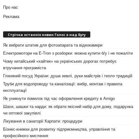
Про нас
Реклама
Стрічка останніх новин Голос з-над Бугу
Як вибрати штатив для фотоапарата та відеокамери
Електромотори на E-Tron з розборки: можна купити б/у і не пожаліти
Чому китайський «хайтек» на українських дорогах потребує
втручання програміста
Глиняний посуд України: душа землі, руки майстрів і тепло традицій
Труби для водопроводу та каналізації: вибір, монтаж і правила
експлуатації
Як уникнути помилок під час оформлення кредиту в Amigo
Шахи, шашки та нарди: як обрати якісний набір для дому, подарунка
чи оптової закупівлі
Лікування в санаторії Карпати: процедури
Бізнес-книжки для розвитку підприємництва, управління та
професійного мислення