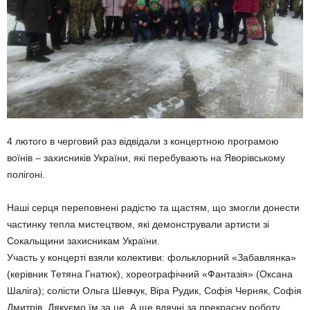
4 лютого в черговий раз відвідали з концертною програмою
воїнів – захисників України, які перебувають на Яворівському
полігоні.
Наші серця переповнені радістю та щастям, що змогли донести
частинку тепла мистецтвом, які демонстрували артисти зі
Сокальщини захисникам України.
Участь у концерті взяли колективи: фольклорний «Забавлянка»
(керівник Тетяна Гнатюк), хореографічний «Фантазія» (Оксана
Шаліга); солісти Ольга Шевчук, Віра Рудик, Софія Черняк, Софія
Дмитрів. Дякуємо їм за це. А ще вдячні за прекрасну роботу