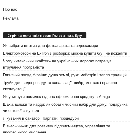
Про нас
Реклама
Стрічка останніх новин Голос з-над Бугу
Як вибрати штатив для фотоапарата та відеокамери
Електромотори на E-Tron з розборки: можна купити б/у і не пожаліти
Чому китайський «хайтек» на українських дорогах потребує
втручання програміста
Глиняний посуд України: душа землі, руки майстрів і тепло традицій
Труби для водопроводу та каналізації: вибір, монтаж і правила
експлуатації
Як уникнути помилок під час оформлення кредиту в Amigo
Шахи, шашки та нарди: як обрати якісний набір для дому, подарунка
чи оптової закупівлі
Лікування в санаторії Карпати: процедури
Бізнес-книжки для розвитку підприємництва, управління та
професійного мислення