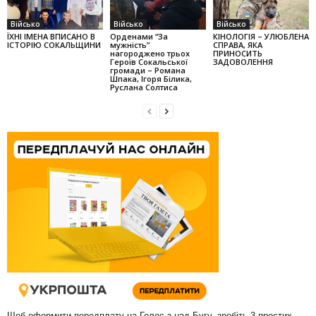
Військо
Військо
Військо
ЇХНІ ІМЕНА ВПИСАНО В
Орденами “За
КІНОЛОГІЯ – УЛЮБЛЕНА
ІСТОРІЮ СОКАЛЬЩИНИ
мужність”
СПРАВА, ЯКА
нагороджено трьох
ПРИНОСИТЬ
Героїв Сока­ль­ської
ЗАДОВОЛЕННЯ
громади – Романа
Шпака, Ігоря Бі­лика,
Руслана Сол­тиса
Щоб оформити передплату на Голос з-над Бугу, зробіть 3 простих