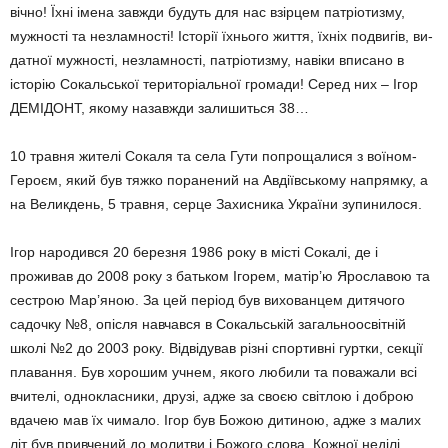
вічно! Їхні імена завжди бу­дуть для нас взірцем патріотиз­му,
мужності та незламності! Істо­рії їхнього життя, їхніх подвигів, ви­
датної мужності, незламності, патріотизму, навіки вписано в
історію Сокальської територіаль­ної громади! Серед них – Ігор
ДЕМІДОНТ, якому назавжди зали­шиться 38…
10 травня жителі Сокаля та села Гути попрощалися з воїном-
Геро­єм, який був тяжко поранений на Авдіївському напрямку, а
на Ве­ликдень, 5 травня, серце За­хисника України зупинилося.
Ігор народився 20 березня 1986 року в місті Сокалі, де і
проживав до 2008 року з батьком Ігорем, матір’ю Ярославою та
сестрою Мар’яною. За цей період був вихо­ванцем дитячого
садочку №8, опісля навчався в Сокальській за­гальноосвітній
школі №2 до 2003 року. Відвідував різні спортивні гуртки, секції
плавання. Був хоро­шим учнем, якого любили та пова­жали всі
вчителі, однокласники, друзі, адже за своєю світлою і доброю
вдачею мав їх чимало. Ігор був Божою дитиною, адже з малих
літ був привчений до мо­литви і Божого слова. Кожної неді­лі