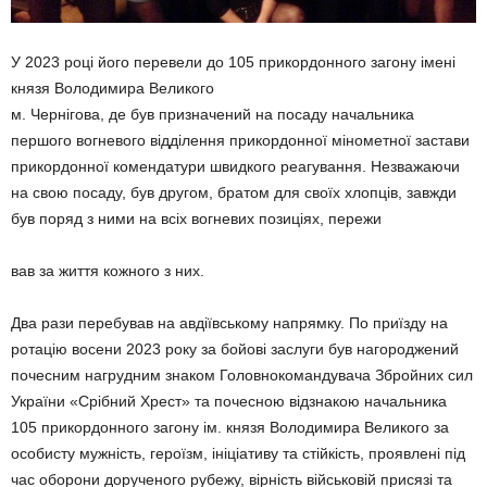
У 2023 році його перевели до 105 прикордонного загону імені
князя Володимира Великого
м. Чернігова, де був призначений на посаду начальника
першого вогневого відділення прикордон­ної мінометної застави
прикордон­ної комендатури швидкого реагу­вання. Незважаючи
на свою поса­ду, був другом, братом для своїх хлопців, завжди
був поряд з ними на всіх вогневих позиціях, пережи­
вав за життя кожного з них.
Два рази перебував на авдіїв­ському напрямку. По приїзду на
ротацію восени 2023 року за бойо­ві заслуги був нагороджений
по­чесним нагрудним знаком Голов­нокомандувача Збройних cил
України «Срібний Хрест» та по­чесною відзнакою начальника
105 прикордонного загону ім. князя Володимира Великого за
особисту мужність, героїзм, ініціативу та стійкість, проявлені під
час оборо­ни дорученого рубежу, вірність військовій присязі та