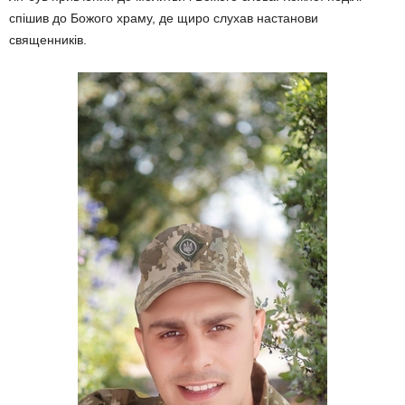
спішив до Божого храму, де щи­ро слухав настанови
священників.