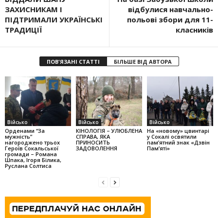
ЗАХИСНИКАМ І
відбулися навчально-
ПІДТРИМАЛИ УКРАЇНСЬКІ
польові збори для 11-
ТРАДИЦІЇ
класників
ПОВ'ЯЗАНІ СТАТТІ
БІЛЬШЕ ВІД АВТОРА
Військо
Військо
Військо
Орденами “За
КІНОЛОГІЯ – УЛЮБЛЕНА
На «новому» цвинтарі
мужність”
СПРАВА, ЯКА
у Сокалі освятили
нагороджено трьох
ПРИНОСИТЬ
пам’ят­ний знак «Дзвін
Героїв Сока­ль­ської
ЗАДОВОЛЕННЯ
Пам’яті»
громади – Романа
Шпака, Ігоря Бі­лика,
Руслана Сол­тиса