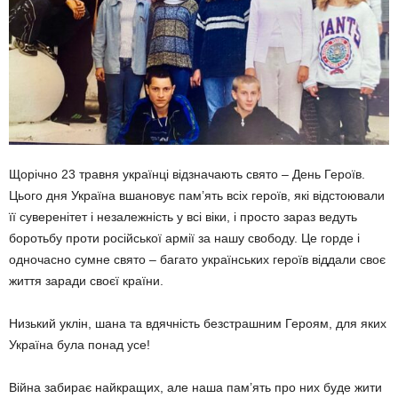
Щорічно 23 травня українці відзначають свято – День Геро­їв.
Цього дня Україна вшановує па­м’ять всіх героїв, які відстою­вали
її суверенітет і незалежність у всі віки, і просто зараз ведуть
бороть­бу проти росій­ської армії за нашу свободу. Це горде і
одночасно сумне свято – багато українських героїв від­дали своє
життя зара­ди своєї країни.
Низький уклін, шана та вдяч­ність безстрашним Героям, для яких
Україна була понад усе!
Війна забирає найкра­щих, але наша пам’ять про них буде жити