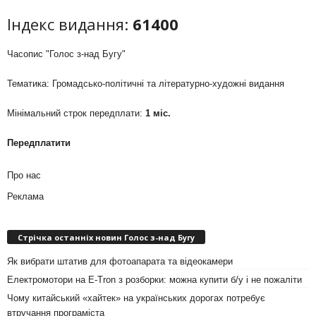
Індекс видання:
61400
Часопис "Голос з-над Бугу"
Тематика: Громадсько-політичні та літературно-художні видання
Мінімальний строк передплати:
1 міс.
Передплатити
Про нас
Реклама
Стрічка останніх новин Голос з-над Бугу
Як вибрати штатив для фотоапарата та відеокамери
Електромотори на E-Tron з розборки: можна купити б/у і не пожаліти
Чому китайський «хайтек» на українських дорогах потребує
втручання програміста