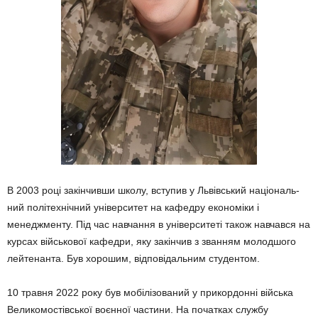
В 2003 році закінчивши школу, вступив у Львівський національ­
ний політехнічний університет на кафедру економіки і
менеджменту. Під час навчання в університеті також навчався на
курсах військо­вої кафедри, яку закінчив з зван­ням молодшого
лейтенанта. Був хорошим, відповідальним студен­том.
10 травня 2022 року був мобілі­зований у прикордонні війська
Ве­ликомостівської воєнної частини. На початках службу