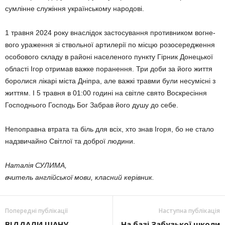
сумлінне служіння українському народові.
1 травня 2024 року внаслідок застосування противником вогне­
вого ураження зі ствольної арти­лерії по місцю розосередження
особового складу в районі населе­ного пункту Гірник Донецької
об­ласті Ігор отримав важке поранення. Три доби за його життя
боро­лися лікарі міста Дніпра, але важкі травми були несумісні з
життям. І 5 травня в 01:00 годині на світле свято Воскресіння
Господнього Господь Бог Забрав його душу до себе.
Непоправна втрата та біль для всіх, хто знав Ігоря, бо не стало
надзвичайно Світлої та доброї людини.
Наталія СУЛИМА,
вчитель англійської мови, класний керівник.
Попередні публікації
Наступна публікація
ВІДДАЛИ ШАНУ
На базі Забузької школи