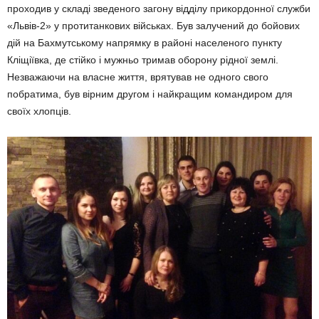
проходив у складі зведеного загону відділу прикордонної служби
«Львів-2» у протитанкових військах. Був залу­чений до бойових
дій на Бахмутсь­кому напрямку в районі населеного пункту
Кліщіївка, де стійко і мужньо тримав оборону рідної землі.
Незважаючи на власне життя, врятував не одного свого
побратима, був вірним другом і найкращим командиром для
своїх хлопців.