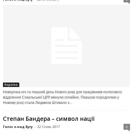
Коротко
Новорічна ніч та перший день Нового року для працівників пологового
відділення Сокальської ЦРЛ минули спокійно. Першою породіллею у
Новому році стала Людмила Штикало з...
Степан Бандера – символ нації
Голос з-над Бугу
-
22 Січня, 2017
0