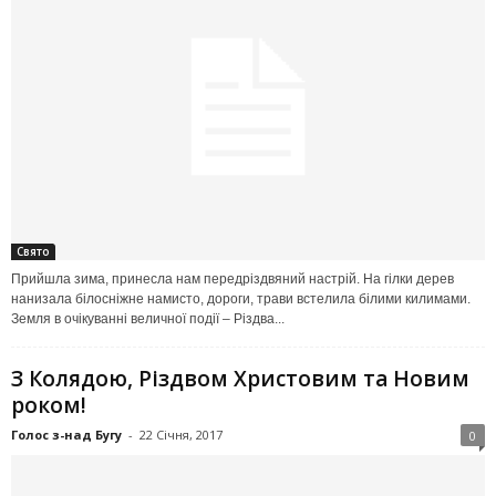
Свято
Прийшла зима, принесла нам передріздвяний настрій. На гілки дерев
нанизала білосніжне намисто, дороги, трави встелила білими килимами.
Земля в очікуванні величної події – Різдва...
З Колядою, Різдвом Христовим та Новим
роком!
Голос з-над Бугу
-
22 Січня, 2017
0