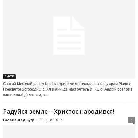
Листи
Святий Миколай разом із світлокрилими янголами завітав у храм Різдва
Пресвятої Богородиці с. Хлівчани, де настоятель УГКЦ о. Андрій розповів
хлопчикам і дівчаткам, а...
Радуйся земле – Христос народився!
Голос з-над Бугу
-
22 Січня, 2017
0