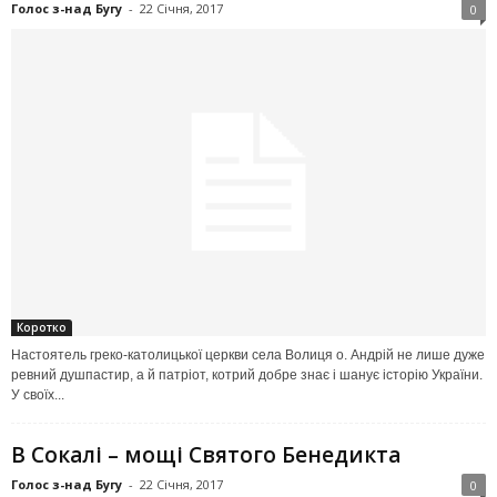
Голос з-над Бугу
-
22 Січня, 2017
0
Коротко
Настоятель греко-католицької церкви села Волиця о. Андрій не лише дуже
ревний душпастир, а й патріот, котрий добре знає і шанує історію України.
У своїх...
В Сокалі – мощі Святого Бенедикта
Голос з-над Бугу
-
22 Січня, 2017
0