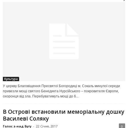
Культура
У церкву Благовіщення Пресвятої Богородиці м. Сокаль минулої середи
привезли мощі святого Бенедикта Нурсійського – покровителя Європи,
охоронця від зла. Перебуватимуть мощі до 6...
В Острові встановили меморіальну дошку
Василеві Соляку
Голос з-над Бугу
-
22 Січня, 2017
0