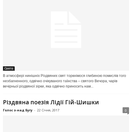
Свято
В атмосфері нинішніх Різдвяних свят торкнімося глибиною помислів того
незбагненного, одвічно очікуваного таїнства – святого Вечора, чарів
вечірньої різдвяної зірки, яка одвічно приносить нам...
Різдвяна поезія Лідії Гій-Шишки
Голос з-над Бугу
-
22 Січня, 2017
0