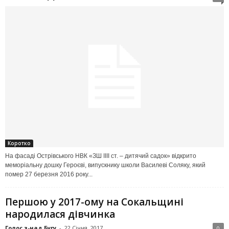
Коротко
На фасаді Острівського НВК «ЗШ ІІІІ ст. – дитячий садок» відкрито
меморіальну дошку Героєві, випускнику школи Василеві Соляку, який
помер 27 березня 2016 року...
Першою у 2017-ому на Сокальщині
народилася дівчинка
Голос з-над Бугу
-
22 Січня, 2017
0