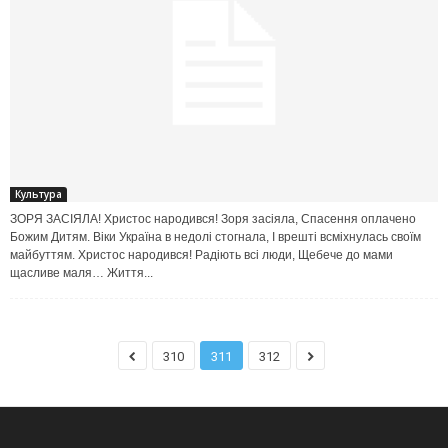
Культура
ЗОРЯ ЗАСІЯЛА! Христос народився! Зоря засіяла, Спасення оплачено
Божим Дитям. Віки Україна в недолі стогнала, І врешті всміхнулась своїм
майбуттям. Христос народився! Радіють всі люди, Щебече до мами
щасливе маля… Життя...
310
311
312