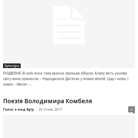
Культура
РІЗДВЯНЕ В небі ясна така красна зіронька зійшла, Благу вість усьому
світу вона принесла – Народилося Дитятко у яскині вбогій, Цар і неба, і
землі – Месія –...
Поезія Володимира Комбеля
Голос з-над Бугу
-
22 Січня, 2017
0