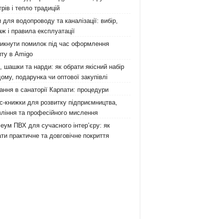
рів і тепло традицій
 для водопроводу та каналізації: вибір,
ж і правила експлуатації
никнути помилок під час оформлення
ту в Amigo
 шашки та нарди: як обрати якісний набір
ому, подарунка чи оптової закупівлі
ання в санаторії Карпати: процедури
с-книжки для розвитку підприємництва,
ління та професійного мислення
еум ПВХ для сучасного інтер’єру: як
ти практичне та довговічне покриття