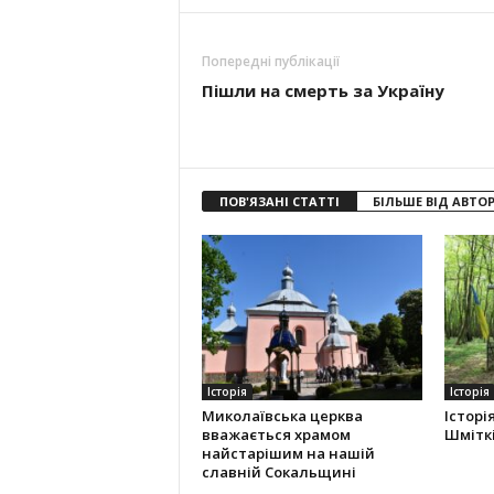
Попередні публікації
Пішли на смерть за Україну
ПОВ'ЯЗАНІ СТАТТІ
БІЛЬШЕ ВІД АВТО
Історія
Історія
Миколаївська церква
Історі
вважається храмом
Шміткі
найстарішим на нашій
славній Сокальщині