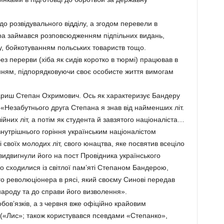
о розвідувального відділу, а згодом перевели в
а займався розповсюдженням підпільних видань,
у, бойкотуванням польських товариств тощо.
ез перерви (хіба як сидів коротко в тюрмі) працював в
анням, підпорядковуючи своє особисте життя вимогам
риш Степан Охримович. Ось як характеризує Бандеру
 «Незабутнього друга Степана я знав від найменших літ.
йних літ, а потім як студента й завзятого націоналіста…
нутрішнього горіння українським націоналістом
 своїх молодих літ, свого юнацтва, яке посвятив всеціло
 видвигнули його на пост Провідника українського
то сходилися із світлої пам’яті Степаном Бандерою,
го революціонера в рясі, який своєму Синові передав
народу та до справи його визволення».
бов’язків, а з червня вже офіційно крайовим
(«Лис»; також користувався псевдами «Степанко»,