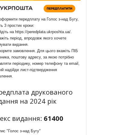
формити передплату на Голос з-над Бугу,
ть 3 простих кроки:
йдіть на
https://peredplata.ukrposhta.ua/
.
ажіть період, впродовж якого хочете
мувати видання.
ормте замовлення. Для цього вкажіть ПІБ
ника, поштову адресу, за якою потрібно
вляти періодику, номер телефону та email,
ий надійде лист-підтвердження
влення.
редплата друкованого
дання на 2024 рік
декс видання:
61400
ис "Голос з-над Бугу"