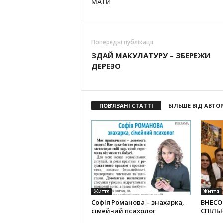
МАТИ
Попередні публікації
ЗДАЙ МАКУЛАТУРУ – ЗБЕРЕЖИ
ДЕРЕВО
ПОВ'ЯЗАНІ СТАТТІ
БІЛЬШЕ ВІД АВТО
Життя
Життя
Софія Романова – знахарка,
ВНЕСОК
сімейний психолог
СПІЛЬ