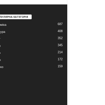
ПУЛЯРНА КАТЕГОРІЯ
687
міка
408
тура
352
т
345
и
214
о
172
о
159
ко