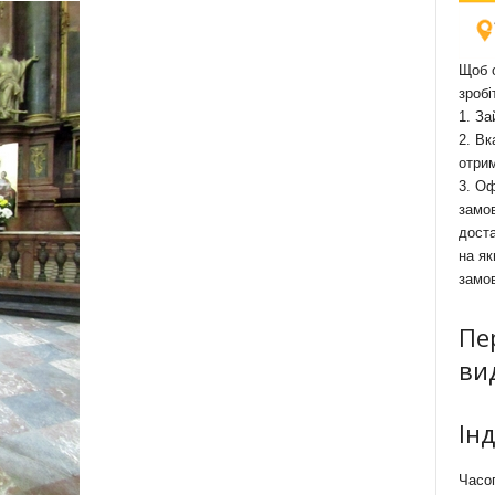
Щоб о
зробі
1. За
2. Вк
отри
3. Оф
замов
доста
на як
замо
Пе
ви
Ін
Часоп