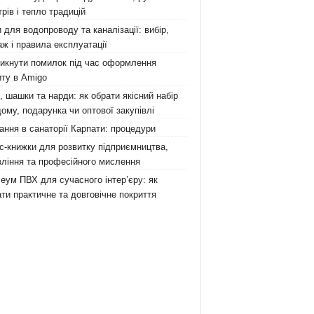
рів і тепло традицій
 для водопроводу та каналізації: вибір,
ж і правила експлуатації
никнути помилок під час оформлення
ту в Amigo
 шашки та нарди: як обрати якісний набір
ому, подарунка чи оптової закупівлі
ання в санаторії Карпати: процедури
с-книжки для розвитку підприємництва,
ління та професійного мислення
еум ПВХ для сучасного інтер’єру: як
ти практичне та довговічне покриття