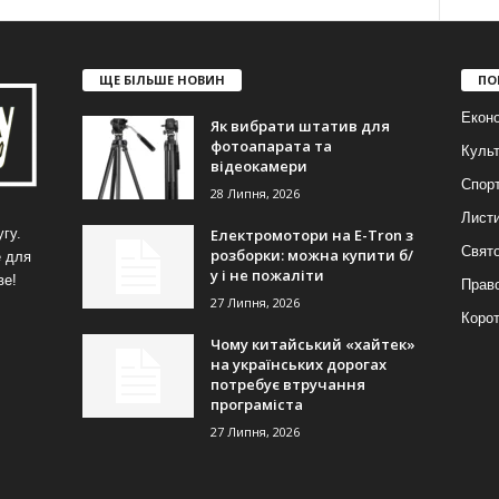
ЩЕ БІЛЬШЕ НОВИН
ПО
Еконо
Як вибрати штатив для
фотоапарата та
Куль
відеокамери
Спор
28 Липня, 2026
Лист
Електромотори на E-Tron з
гу.
Свят
розборки: можна купити б/
е для
у і не пожаліти
ве!
Прав
27 Липня, 2026
Корот
Чому китайський «хайтек»
на українських дорогах
потребує втручання
програміста
27 Липня, 2026