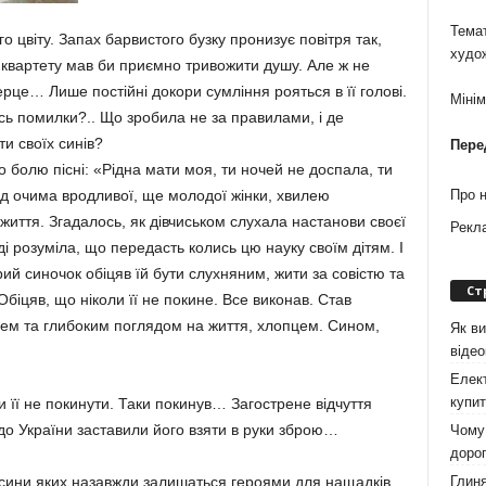
Темат
 цвіту. Запах барвистого бузку пронизує повітря так,
худо
квартету мав би приємно тривожити душу. Але ж не
рце… Лише постійні докори сумління рояться в її голові.
Міні
ась помилки?.. Що зробила не за правилами, і де
ти своїх синів?
Пере
о болю пісні: «Рідна мати моя, ти ночей не доспала, ти
д очима вродливої, ще молодої жінки, хвилею
Про 
життя. Згадалось, як дівчиськом слухала настанови своєї
Рекл
і розуміла, що передасть колись цю науку своїм дітям. І
ий синочок обіцяв їй бути слухняним, жити за совістю та
Ст
Обіцяв, що ніколи її не покине. Все виконав. Став
ем та глибоким поглядом на життя, хлопцем. Сином,
Як ви
віде
Елект
купит
 її не покинути. Таки покинув… Загострене відчуття
до України заставили його взяти в руки зброю…
Чому 
дорог
Глиня
, сини яких назавжди залишаться героями для нащадків.