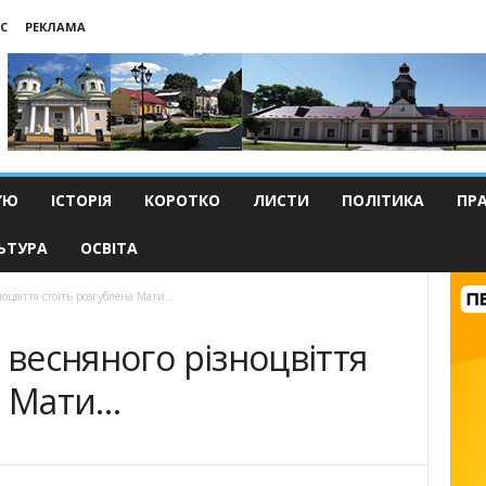
С
РЕКЛАМА
’Ю
ІСТОРІЯ
КОРОТКО
ЛИСТИ
ПОЛІТИКА
ПР
ЬТУРА
ОСВІТА
ноцвіття стоїть розгублена Мати…
 весняного різноцвіття
а Мати…