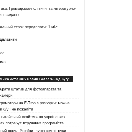
ика: Громадсько-політичні та літературно-
жні видання
мальний строк передплати:
1 міс.
дплатити
нас
ама
річка останніх новин Голос з-над Бугу
брати штатив для фотоапарата та
окамери
ромотори на E-Tron з розборки: можна
и б/у і не пожаліти
китайський «хайтек» на українських
ах потребує втручання програміста
ний посуд України: душа землі, руки