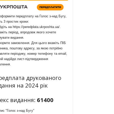
формити передплату на Голос з-над Бугу,
ть 3 простих кроки:
йдіть на
https://peredplata.ukrposhta.ua/
.
ажіть період, впродовж якого хочете
мувати видання.
ормте замовлення. Для цього вкажіть ПІБ
ника, поштову адресу, за якою потрібно
вляти періодику, номер телефону та email,
ий надійде лист-підтвердження
влення.
редплата друкованого
дання на 2024 рік
декс видання:
61400
ис "Голос з-над Бугу"