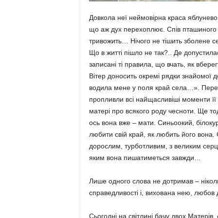
Довкола неї неймовірна краса яблуневого
що аж дух перехоплює. Спів пташиного 
тривожить… Нічого не тішить зболене се
Що в житті пішло не так?.. Де допустил
записані ті правила, що вчать, як вберег
Вітер доносить окремі рядки знайомої д
водила мене у поля край села…». Пере
пропливли всі найщасливіші моменти її 
матері про всякого роду чесноти. Ще тод
ось вона вже – мати. Синьоокий, білокур
любити свій край, як любить його вона. 
дорослим, турботливим, з великим серц
яким вона пишатиметься завжди…
Лише одного слова не дотримав – ніколи
справедливості і, вихована нею, любов 
Сьогодні на світлині бачу двох Матерів