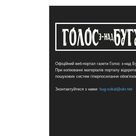
Офіційний веб-портал газети Голос з-над Бу
При копіюванні матеріалів порталу відкрит
пошукових систем гіперпосилання обов'язо
Зконтактуйтеся з нами:
bug-sokal@ukr.net