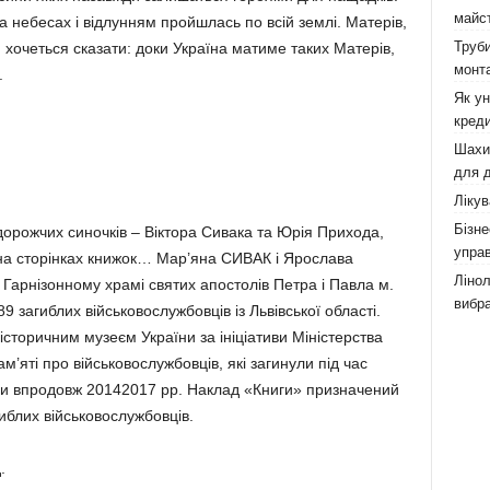
майст
а небесах і відлунням пройшлась по всій землі. Матерів,
Труби
 хочеться сказати: доки Україна матиме таких Матерів,
монта
.
Як у
креди
Шахи,
для д
Лікув
Бізне
йдорожчих cиночків – Віктора Сивака та Юрія Прихода,
управ
на сторінках книжок… Мар’яна СИВАК і Ярослава
Лінол
в Гарнізонному храмі святих апостолів Петра і Павла м.
вибра
89 загиблих військовослужбовців із Львівської області.
сторичним музеєм України за ініціативи Міністерства
’яті про військовослужбовців, які загинули під час
и впродовж 20142017 рр. Наклад «Книги» призначений
иблих військовослужбовців.
.