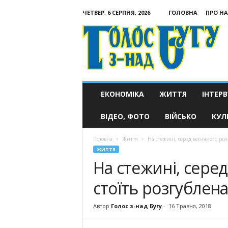
ЧЕТВЕР, 6 СЕРПНЯ, 2026
ГОЛОВНА
ПРО НА
Голос
з-
над
Бугу
ЕКОНОМІКА
ЖИТТЯ
ІНТЕРВ
ВІДЕО, ФОТО
ВІЙСЬКО
КУЛ
Головна
Життя
На стежині, серед весняного різ
ЖИТТЯ
На стежині, серед
стоїть розгублен
Автор
Голос з-над Бугу
-
16 Травня, 2018