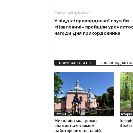
Попередні публікації
У відділі прикордонної служби
«Павловичі» пройшли урочистос
нагоди Дня прикордонника
ПОВ'ЯЗАНІ СТАТТІ
БІЛЬШЕ ВІД АВТО
Історія
Історія
Миколаївська церква
Історі
вважається храмом
Шміткі
найстарішим на нашій