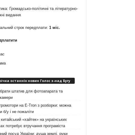
ика: Громадсько-політичні та літературно-
жні видання
мальний строк передплати:
1 міс.
дплатити
нас
ама
річка останніх новин Голос з-над Бугу
брати штатив для фотоапарата та
окамери
ромотори на E-Tron з розборки: можна
и б/у і не пожаліти
китайський «хайтек» на українських
ах потребує втручання програміста
ний посуд України: душа землі, руки