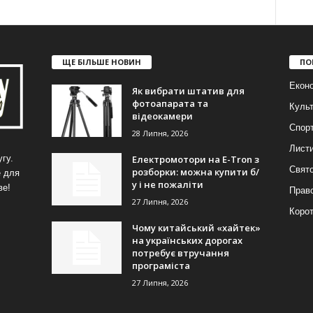
ЩЕ БІЛЬШЕ НОВИН
ПО
Еконо
Як вибрати штатив для
фотоапарата та
Куль
відеокамери
Спор
28 Липня, 2026
Лист
Електромотори на E-Tron з
гу.
Свят
розборки: можна купити б/
е для
у і не пожаліти
ве!
Прав
27 Липня, 2026
Корот
Чому китайський «хайтек»
на українських дорогах
потребує втручання
програміста
27 Липня, 2026