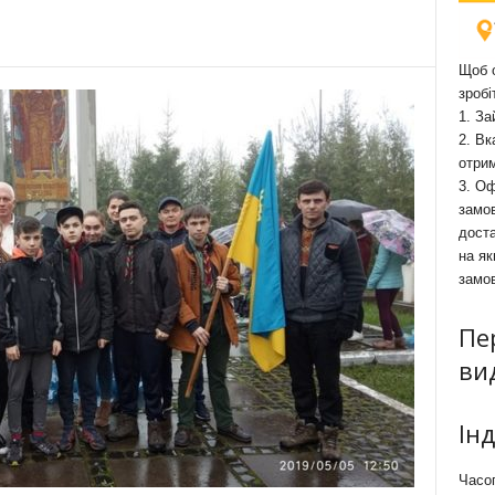
Щоб о
зробі
1. За
2. Вк
отри
3. Оф
замов
доста
на як
замо
Пе
ви
Ін
Часоп