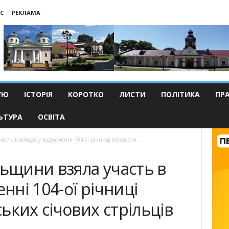
С
РЕКЛАМА
’Ю
ІСТОРІЯ
КОРОТКО
ЛИСТИ
ПОЛІТИКА
ПР
ЬТУРА
ОСВІТА
асть в заходах у відзначенні 104-ої річниці перемоги...
льщини взяла участь в
енні 104-ої річниці
ьких січових стрільців