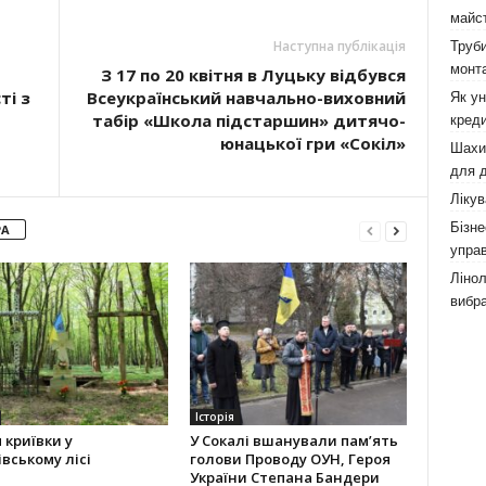
майст
Наступна публікація
Труби
монта
З 17 по 20 квітня в Луцьку відбувся
ті з
Всеукраїнський навчально-виховний
Як у
табір «Школа підстаршин» дитячо-
креди
юнацької гри «Сокіл»
Шахи,
для д
Лікув
Бізне
РА
управ
Лінол
вибра
Історія
я криївки у
У Сокалі вшанували пам’ять
вському лісі
голови Проводу ОУН, Героя
України Степана Бандери