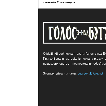
славній Сокальщині
Офіційний веб-портал газети Голос з-над Бу
При копіюванні матеріалів порталу відкрит
пошукових систем гіперпосилання обов'язо
Зконтактуйтеся з нами:
bug-sokal@ukr.net