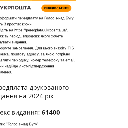
формити передплату на Голос з-над Бугу,
ть 3 простих кроки:
йдіть на
https://peredplata.ukrposhta.ua/
.
ажіть період, впродовж якого хочете
мувати видання.
ормте замовлення. Для цього вкажіть ПІБ
ника, поштову адресу, за якою потрібно
вляти періодику, номер телефону та email,
ий надійде лист-підтвердження
влення.
редплата друкованого
дання на 2024 рік
декс видання:
61400
ис "Голос з-над Бугу"