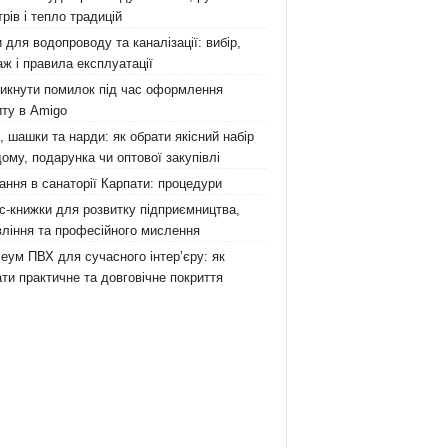
рів і тепло традицій
 для водопроводу та каналізації: вибір,
ж і правила експлуатації
никнути помилок під час оформлення
ту в Amigo
 шашки та нарди: як обрати якісний набір
ому, подарунка чи оптової закупівлі
ання в санаторії Карпати: процедури
с-книжки для розвитку підприємництва,
ління та професійного мислення
еум ПВХ для сучасного інтер’єру: як
ти практичне та довговічне покриття