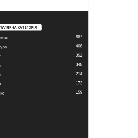
ПУЛЯРНА КАТЕГОРІЯ
687
міка
408
тура
352
т
345
и
214
о
172
о
159
ко