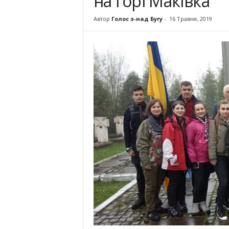
на горі Маківка
Автор
Голос з-над Бугу
-
16 Травня, 2019