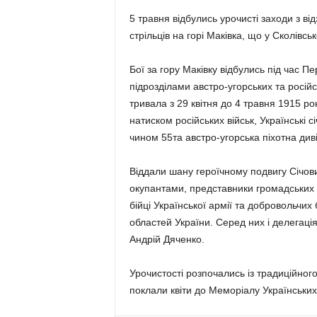
5 травня відбулись урочисті заходи з ві
стрільців на горі Маківка, що у Сколівсь
Бої за гору Маківку відбулись під час П
підрозділами австро-угорських та російс
тривала з 29 квітня до 4 травня 1915 рок
натиском російських військ, Українські с
чином 55та австро-угорська піхотна диві
Віддали шану героїчному подвигу Січових
окупантами, представники громадських 
бійці Української армії та добровольчих 
областей України. Серед них і делегаці
Андрій Дяченко.
Урочистості розпочались із традиційног
поклали квіти до Меморіалу Українських 