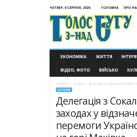
ЧЕТВЕР, 6 СЕРПНЯ, 2026
ГОЛОВНА
ПРО НА
Голос
з-
над
Бугу
ЕКОНОМІКА
ЖИТТЯ
ІНТЕРВ
ВІДЕО, ФОТО
ВІЙСЬКО
КУЛ
Головна
Історія
Делегація з Сокальщини взяла уч
ІСТОРІЯ
Делегація з Сока
заходах у відзнач
перемоги Українс