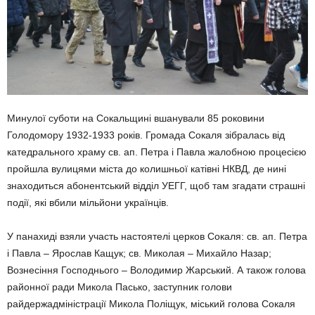
Минулої суботи на Сокальщині вшанували 85 роковини
Голодомору 1932-1933 років. Громада Сокаля зібралась від
катедрального храму св. ап. Петра і Павла жалобною процесією
пройшла вулицями міста до колишньої катівні НКВД, де нині
знаходиться абонентський відділ УЕГГ, щоб там згадати страшні
події, які вбили мільйони українців.
У панахиді взяли участь настоятелі церков Сокаля: св. ап. Петра
і Павла – Ярослав Кащук; св. Миколая – Михайло Назар;
Вознесіння Господнього – Володимир Жарський. А також голова
районної ради Микола Пасько, заступник голови
райдержадміністрації Микола Поліщук, міський голова Сокаля