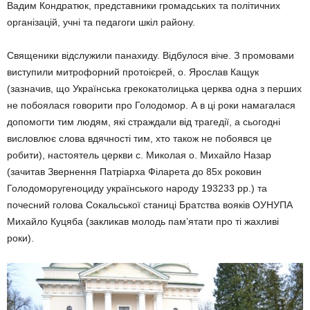
Вадим Кондратюк, представники громадських та політичних
організацій, учні та педагоги шкіл району.
Священики відслужили панахиду. Відбулося віче. З промовами
виступили митрофорний протоієрей, о. Ярослав Кащук
(зазначив, що Українська грекокатолицька церква одна з перших
не побоялася говорити про Голодомор. А в ці роки намагалася
допомогти тим людям, які страждали від трагедії, а сьогодні
висловлює слова вдячності тим, хто також не побоявся це
робити), настоятель церкви с. Миколая о. Михайло Назар
(зачитав Звернення Патріарха Філарета до 85х роковин
Голодоморугеноциду українського народу 193233 рр.) та
почесний голова Сокальської станиці Братства вояків ОУНУПА
Михайло Куцяба (закликав молодь пам’ятати про ті жахливі
роки).