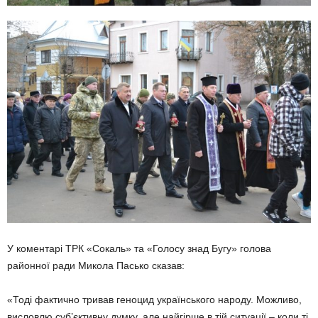
У коментарі ТРК «Сокаль» та «Голосу знад Бугу» голова
районної ради Микола Пасько сказав:
«Тоді фактично тривав геноцид українського народу. Можливо,
висловлю суб’єктивну думку, але найгірше в тій ситуації – коли ті,