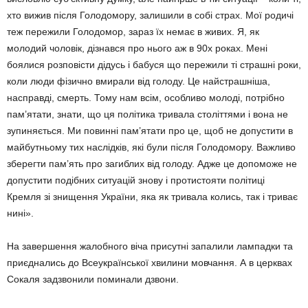
хто вижив після Голодомору, залишили в собі страх. Мої родичі
теж пережили Голодомор, зараз їх немає в живих. Я, як
молодий чоловік, дізнався про нього аж в 90х роках. Мені
боялися розповісти дідусь і бабуся що пережили ті страшні роки,
коли люди фізично вмирали від голоду. Це найстрашніша,
насправді, смерть. Тому нам всім, особливо молоді, потрібно
пам’ятати, знати, що ця політика тривала століттями і вона не
зупиняється. Ми повинні пам’ятати про це, щоб не допустити в
майбутньому тих наслідків, які були після Голодомору. Важливо
зберегти пам’ять про загиблих від голоду. Адже це допоможе не
допустити подібних ситуацій знову і протистояти політиці
Кремля зі знищення України, яка як тривала колись, так і триває
нині».
На завершення жалобного віча присутні запалили лампадки та
приєднались до Всеукраїнської хвилини мовчання. А в церквах
Сокаля задзвонили поминали дзвони.