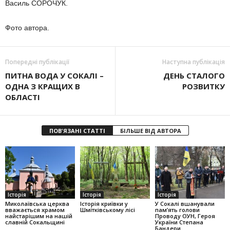
Василь СОРОЧУК.
Фото автора.
Попередні публікації
Наступна публікація
ПИТНА ВОДА У СОКАЛІ –
ДЕНЬ СТАЛОГО
ОДНА З КРАЩИХ В
РОЗВИТКУ
ОБЛАСТІ
ПОВ'ЯЗАНІ СТАТТІ
БІЛЬШЕ ВІД АВТОРА
Історія
Історія
Історія
Миколаївська церква
Історія криївки у
У Сокалі вшанували
вважається храмом
Шмітківському лісі
пам’ять голови
найстарішим на нашій
Проводу ОУН, Героя
славній Сокальщині
України Степана
Бандери