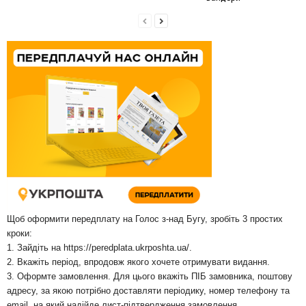
Щоб оформити передплату на Голос з-над Бугу, зробіть 3 простих
кроки:
1. Зайдіть на
https://peredplata.ukrposhta.ua/
.
2. Вкажіть період, впродовж якого хочете отримувати видання.
3. Оформте замовлення. Для цього вкажіть ПІБ замовника, поштову
адресу, за якою потрібно доставляти періодику, номер телефону та
email, на який надійде лист-підтвердження замовлення.