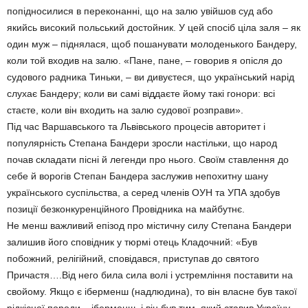
попідносилися в переконанні, що на залю увійшов суд або
якийсь високий польський достойник. У цей спосіб ціла заля – як
один муж – піднялася, щоб пошанувати молоденького Бандеру,
коли той входив на залю. «Пане, пане, – говорив я опісля до
судового радника Тиньки, – ви дивуєтеся, що український нарід
слухає Бандеру; коли ви самі віддаєте йому такі гонори: всі
стаєте, коли він входить на залю судової розправи».
Під час Варшавського та Львівського процесів авторитет і
популярність Степана Бандери зросли настільки, що народ
почав складати пісні й легенди про нього. Своїм ставлення до
себе й ворогів Степан Бандера заслужив непохитну шану
українського суспільства, а серед членів ОУН та УПА здобув
позиції безконкуренційного Провідника на майбутнє.
Не менш важливий епізод про містичну силу Степана Бандери
залишив його сповідник у тюрмі отець Кладочний: «Був
побожний, релігійний, сповідався, приступав до святого
Причастя….Від него била сила волі і устремління поставити на
свойому. Якщо є іберменш (надлюдина), то він власне був такої