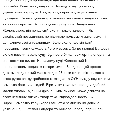
процес на форум пропаганди ідеї національновизвольної
боротьби. Вони звинувачували Польщу в знущанні над
українським народом. Бандера був прикладом для інших
підсудних. Своїми демонстративними виступами надихав їх на
активний спротив. За спогадами прокурора Владислава
Желенського, він почав свій виступ такою заявою: «Як
український громадянин, не підлягаю польським законам», – і
це накинув своїм товаришам. Було видно, що він їхній
провідник, і вони слухають його у всьому. За це (заяви) Бандеру
силою вивели із залу суду. Від нього била невичерпна енергія та
фантастична сила». На самому суді Желенський із
неприхованим подивом говоритиме: «Бандера, цей просто
дітвакмолодик, який має заледве 23 роки життя, він тримає в
своїх руках владу крайового коменданта ОУН, владу над життям
і смертю багатьох людей. Вірити не хочеться, що цей дрібний
малий хлопчина, з цим дрібненьким личком, може двигати на
своїх немічних плечах тягар такої відповідальности…»
Вирок – смертну кару (через амністію замінено на довічне
ув’язнення) – Степан Бандера та Микола Лебедь сприйняли