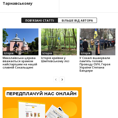
Тарнавському
ПОВ'ЯЗАНІ СТАТТІ
БІЛЬШЕ ВІД АВТОРА
Історія
Історія
Історія
Миколаївська церква
Історія криївки у
У Сокалі вшанували
вважається храмом
Шмітківському лісі
пам’ять голови
найстарішим на нашій
Проводу ОУН, Героя
славній Сокальщині
України Степана
Бандери