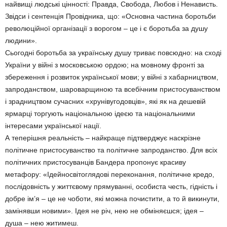
найвищі людські цінності: Правда, Свобода, Любов і Ненависть.
Звідси і сентенція Провідника, що: «Основна частина боротьби
революційної організації з ворогом – це і є боротьба за душу
людини».
Сьогодні боротьба за українську душу триває повсюдно: на сході
України у війні з московською ордою; на мовному фронті за
збереження і розвиток української мови; у війні з хабарництвом,
запроданством, шароварщиною та всебічним пристосуванством
і зрадництвом сучасних «хрунівугодовців», які як на дешевій
ярмарці торгують національною ідеєю та національними
інтересами української нації.
А теперішня реальність – найкраще підтверджує наскрізне
політичне пристосуванство та політичне запроданство. Для всіх
політичних пристосуванців Бандера пропонує красиву
метафору: «Ідейносвітоглядові переконання, політичне кредо,
послідовність у життєвому прямуванні, особиста честь, гідність і
добре ім’я – це не чоботи, які можна почистити, а то й викинути,
замінявши новими». Ідея не річ, нею не обміняєшся; ідея –
душа – нею житимеш.