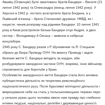
Авшвіц (Освенцім) було закатовано братів Бандери – Василя (21
липня 1942 року) та Олександра (кінець липня 1942 року). У
Херсоні в 1942 р. гестапо розстріляло брата Богдана, а у
Львівській в’язниці – брата Степанової дружини. НКВД, як і
нацисти, чинив розправу над рідними Бандери: 10 липня 1941
року в Києві розстріляли батька Бандери отця Андрія, а двох
сестер – Володимиру й Оксану – вивезли в сибірські
концтабори.
1945 року С. Бандеру разом з Р. Шухевичем та Я. Стецьком
обрано до Бюра Проводу ОУН. На вимогу Проводу і задля
безпеки життя С. Бандера виїздить за кордон, аби
розбудовувати закордонні частини ОУН, зокрема, їхню військову
спроможність для боротьби у Краю.
Особливістю закордонного життя Бандери стала його активна
публіцистична діяльність як теоретика революційного
націоналістичного руху. Після бурхливої мілітарної діяльности і
викрешування себе на сталь у польськонімецьких тюрмах перо
у сильних руках цього чоловіка явило нам правду про глибинно
інтимні людські, національні, релігійні і державницькі цінності.