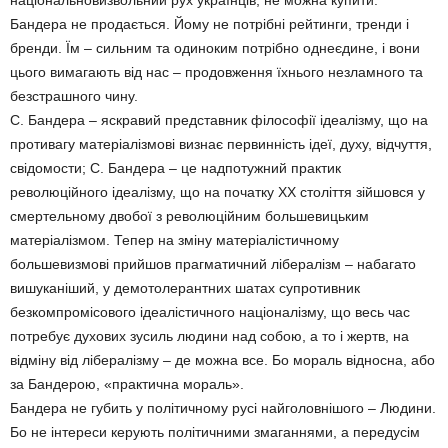
національновизвольний рух українців, не можна купити.
Бандера не продається. Йому не потрібні рейтинги, тренди і
бренди. Їм – сильним та одиноким потрібно однеєдине, і вони
цього вимагають від нас – продовження їхнього незламного та
безстрашного чину.
С. Бандера – яскравий представник філософії ідеалізму, що на
противагу матеріалізмові визнає первинність ідеї, духу, відчуття,
свідомости; С. Бандера – це надпотужний практик
революційного ідеалізму, що на початку ХХ століття зійшовся у
смертельному двобої з революційним большевицьким
матеріалізмом. Тепер на зміну матеріалістичному
большевизмові прийшов прагматичний лібералізм – набагато
вишуканіший, у демотолерантних шатах супротивник
безкомпромісового ідеалістичного націоналізму, що весь час
потребує духових зусиль людини над собою, а то і жертв, на
відміну від лібералізму – де можна все. Бо мораль відносна, або
за Бандерою, «практична мораль».
Бандера не губить у політичному русі найголовнішого – Людини.
Бо не інтереси керують політичними змаганнями, а передусім