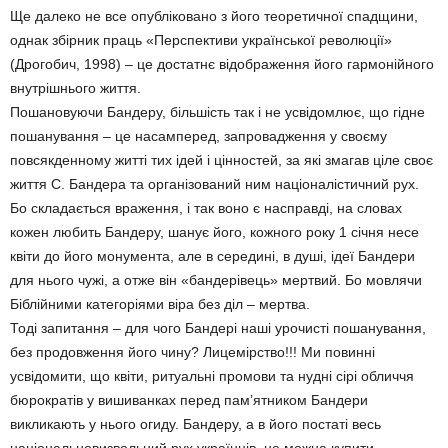
Ще далеко не все опубліковано з його теоретичної спадщини,
однак збірник праць «Перспективи української революції»
(Дрогобич, 1998) – це достатнє відображення його гармонійного
внутрішнього життя.
Пошановуючи Бандеру, більшість так і не усвідомлює, що гідне
пошанування – це насамперед, запровадження у своєму
повсякденному житті тих ідей і цінностей, за які змагав ціле своє
життя С. Бандера та організований ним націоналістичний рух.
Бо складається враження, і так воно є насправді, на словах
кожен любить Бандеру, шанує його, кожного року 1 січня несе
квіти до його монумента, але в середині, в душі, ідеї Бандери
для нього чужі, а отже він «бандерівець» мертвий. Бо мовлячи
Біблійними категоріями віра без діл – мертва.
Тоді запитання – для чого Бандері наші урочисті пошанування,
без продовження його чину? Лицемірство!!! Ми повинні
усвідомити, що квіти, ритуальні промови та нудні сірі обличчя
бюрократів у вишиванках перед пам’ятником Бандери
викликають у нього огиду. Бандеру, а в його постаті весь