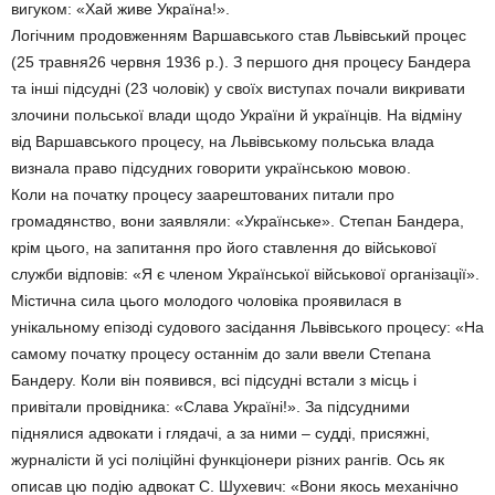
вигуком: «Хай живе Україна!».
Логічним продовженням Варшавського став Львівський процес
(25 травня26 червня 1936 р.). З першого дня процесу Бандера
та інші підсудні (23 чоловік) у своїх виступах почали викривати
злочини польської влади щодо України й українців. На відміну
від Варшавського процесу, на Львівському польська влада
визнала право підсудних говорити українською мовою.
Коли на початку процесу заарештованих питали про
громадянство, вони заявляли: «Українське». Степан Бандера,
крім цього, на запитання про його ставлення до військової
служби відповів: «Я є членом Української військової організації».
Містична сила цього молодого чоловіка проявилася в
унікальному епізоді судового засідання Львівського процесу: «На
самому початку процесу останнім до зали ввели Степана
Бандеру. Коли він появився, всі підсудні встали з місць і
привітали провідника: «Слава Україні!». За підсудними
піднялися адвокати і глядачі, а за ними – судді, присяжні,
журналісти й усі поліційні функціонери різних рангів. Ось як
описав цю подію адвокат С. Шухевич: «Вони якось механічно