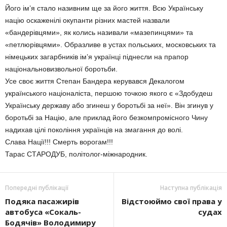
Його ім’я стало називним ще за його життя. Всю Українську
націю оскаженілі окупанти різних мастей назвали
«бандерівцями», як колись називали «мазепинцями» та
«петлюрівцями». Образливе в устах польських, московських та
німецьких загарбників ім’я українці піднесли на прапор
національновизвольної боротьби.
Усе своє життя Степан Бандера керувався Декалогом
українського націоналіста, першою точкою якого є «Здобудеш
Українську державу або згинеш у боротьбі за неї». Він згинув у
боротьбі за Націю, але приклад його безкомпромісного Чину
надихав цілі покоління українців на змагання до волі.
Слава Нації!!! Смерть ворогам!!!
Тарас СТАРОДУБ, політолог-міжнародник.
Попередні публікації
Наступна публікація
Подяка пасажирів
Відстоюймо свої права у
автобуса «Сокаль-
судах
Бодячів» Володимиру