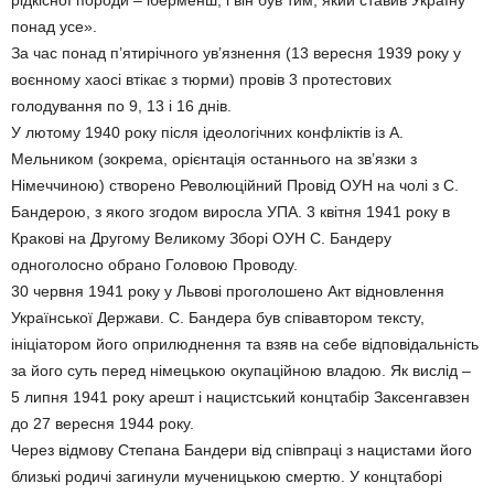
рідкісної породи – іберменш, і він був тим, який ставив Україну
понад усе».
За час понад п’ятирічного ув’язнення (13 вересня 1939 року у
воєнному хаосі втікає з тюрми) провів 3 протестових
голодування по 9, 13 і 16 днів.
У лютому 1940 року після ідеологічних конфліктів із А.
Мельником (зокрема, орієнтація останнього на зв’язки з
Німеччиною) створено Революційний Провід ОУН на чолі з С.
Бандерою, з якого згодом виросла УПА. 3 квітня 1941 року в
Кракові на Другому Великому Зборі ОУН С. Бандеру
одноголосно обрано Головою Проводу.
30 червня 1941 року у Львові проголошено Акт відновлення
Української Держави. С. Бандера був співавтором тексту,
ініціатором його оприлюднення та взяв на себе відповідальність
за його суть перед німецькою окупаційною владою. Як вислід –
5 липня 1941 року арешт і нацистський концтабір Заксенгавзен
до 27 вересня 1944 року.
Через відмову Степана Бандери від співпраці з нацистами його
близькі родичі загинули мученицькою смертю. У концтаборі