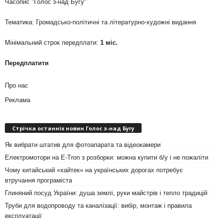
Часопис "Голос з-над Бугу"
Тематика: Громадсько-політичні та літературно-художні видання
Мінімальний строк передплати:
1 міс.
Передплатити
Про нас
Реклама
Стрічка останніх новин Голос з-над Бугу
Як вибрати штатив для фотоапарата та відеокамери
Електромотори на E-Tron з розборки: можна купити б/у і не пожаліти
Чому китайський «хайтек» на українських дорогах потребує
втручання програміста
Глиняний посуд України: душа землі, руки майстрів і тепло традицій
Труби для водопроводу та каналізації: вибір, монтаж і правила
експлуатації