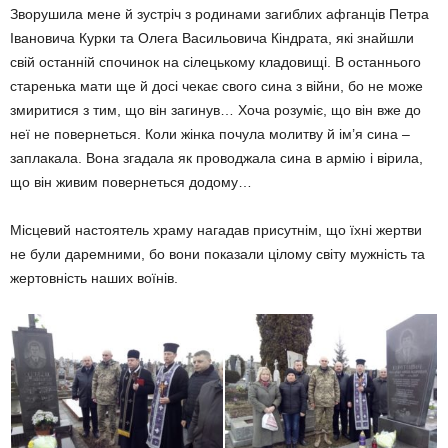
Зворушила мене й зустріч з родинами загиблих афганців Петра
Івановича Курки та Олега Васильовича Кіндрата, які знайшли
свій останній спочинок на сілецькому кладовищі. В останнього
старенька мати ще й досі чекає свого сина з війни, бо не може
змиритися з тим, що він загинув… Хоча розуміє, що він вже до
неї не повернеться. Коли жінка почула молитву й ім’я сина –
заплакала. Вона згадала як проводжала сина в армію і вірила,
що він живим повернеться додому…
Місцевий настоятель храму нагадав присутнім, що їхні жертви
не були даремними, бо вони показали цілому світу мужність та
жертовність наших воїнів.