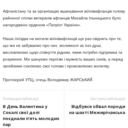
Афганістану та за організацію вшанування воїнівафганців голову
районної спілки ветеранів афганців Михайла Ільницького було
нагороджено орденом «Патріот України».
Наша поїздка на могили воїнівафганців ще раз свідчить про те,
що ми не забуваємо про них, молимося за їхні душі,
висловлюємо щирі співчуття рідним, яким потрібні підтримка та
розуміння. Ми шануємо героїзм і мужність ваших синів, а перед
загиблими схиляємо свої голови і промовляємо молитву.
Протоієрей УПЦ, отець Володимир ЖАРСЬКИЙ.
Попередні публікації
Наступна публікація
В День Валентина у
Відбувся обвал породи
Сокалі свої долі
на шахті Межирічанська
поєднали п’ять молодих
пар