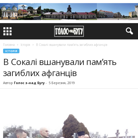
Головна
Історія
В Сокалі вшанували пам’ять загиблих афганців
ІСТОРІЯ
В Сокалі вшанували пам’ять
загиблих афганців
Автор
Голос з-над Бугу
-
5 Березня, 2019