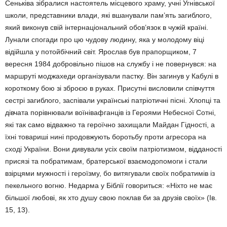
Сеньківа зібралися настоятель місцевого храму, учні Угнівської
школи, представники влади, які вшанували пам’ять загиблого,
який виконув свій інтернаціональний обов’язок в чужій країні.
Лунали спогади про цю чудову людину, яка у молодому віці
відійшла у потойбічний світ. Ярослав був прапорщиком, 7
вересня 1984 добровільно пішов на службу і не повернувся: на
маршруті моджахеди організували пастку. Він загинув у Кабулі в
короткому бою зі зброєю в руках. Присутні висловили співчуття
сестрі загиблого, заспівали українські патріотичні пісні. Хлопці та
дівчата порівнювали воїнівафганців із Героями Небесної Сотні,
які так само відважно та героїчно захищали Майдан Гідності, а
їхні товариші нині продовжують боротьбу проти агресора на
сході України. Вони дивували усіх своїм патріотизмом, відданості
присязі та побратимам, братерської взаємодопомоги і стали
взірцями мужності і героїзму, бо витягували своїх побратимів із
пекельного вогню. Недарма у Біблії говориться: «Ніхто не має
більшої любові, як хто душу свою поклав би за друзів своїх» (Ів.
15, 13).