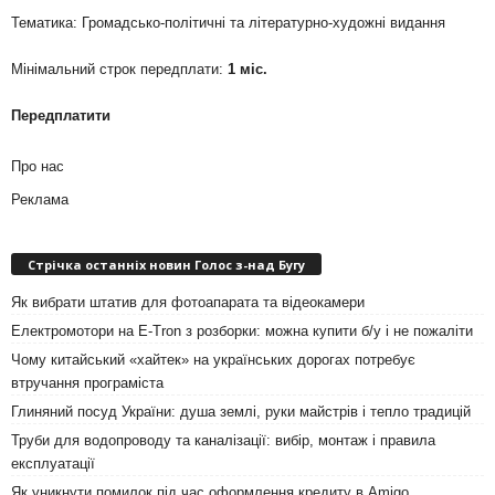
Тематика: Громадсько-політичні та літературно-художні видання
Мінімальний строк передплати:
1 міс.
Передплатити
Про нас
Реклама
Стрічка останніх новин Голос з-над Бугу
Як вибрати штатив для фотоапарата та відеокамери
Електромотори на E-Tron з розборки: можна купити б/у і не пожаліти
Чому китайський «хайтек» на українських дорогах потребує
втручання програміста
Глиняний посуд України: душа землі, руки майстрів і тепло традицій
Труби для водопроводу та каналізації: вибір, монтаж і правила
експлуатації
Як уникнути помилок під час оформлення кредиту в Amigo