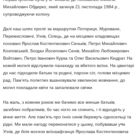
Михайлович Обдирко, який загинув 21 листопада 1984 р.,
супроводжуючи колону.
Далі наш шлях проліг за маршрутом Поториця, Муроване,
Перемисловичі, Угнів, Сілець, де на місцевих кладовищах
поховані Ярослав Костянтинович Сеньків, Петро Михайлович
Козловський, Богдан Йосипович Сенів, Михайло Любомирович
Войтович, Петро Іванович Курка та Олег Васильович Кіндрат. На
кожній могилі відслужили панахиду за вбитого воїна. На цвинтарі
до нас підходили батьки та родичі, парохи сіл, голови місцевих
рад. Пам’ять полеглих вшановували хвилиною мовчання, до
могил покладали квіти та запалювали свічки.
На жаль, з кожним роком ми бачимо все менше батьків,
загиблих побратимів, бо час ніхто не спинить, і ті відходять у
вічне життя. Але пам’ять про їхніх синів бережуть односельці та
рідні. Ми мали нагоду переконатися у цьому, побувавши у•м.
Угнів, де біля могили воїнаафганця Ярослава Костянтиновича