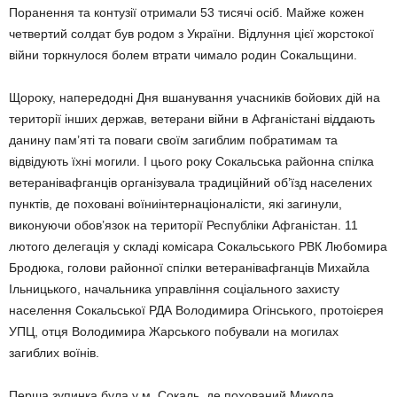
Поранення та контузії отримали 53 тисячі осіб. Майже кожен
четвертий солдат був родом з України. Відлуння цієї жорстокої
війни торкнулося болем втрати чимало родин Сокальщини.
Щороку, напередодні Дня вшанування учасників бойових дій на
території інших держав, ветерани війни в Афганістані віддають
данину пам’яті та поваги своїм загиблим побратимам та
відвідують їхні могили. І цього року Сокальська районна спілка
ветеранівафганців організувала традиційний об’їзд населених
пунктів, де поховані воїниінтернаціоналісти, які загинули,
виконуючи обов’язок на території Республіки Афганістан. 11
лютого делегація у складі комісара Сокальського РВК Любомира
Бродюка, голови районної спілки ветеранівафганців Михайла
Ільницького, начальника управління соціального захисту
населення Сокальської РДА Володимира Огінського, протоієрея
УПЦ, отця Володимира Жарського побували на могилах
загиблих воїнів.
Перша зупинка була у м. Сокаль, де похований Микола