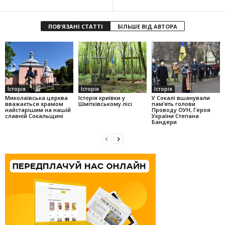
ПОВ'ЯЗАНІ СТАТТІ
БІЛЬШЕ ВІД АВТОРА
Історія
Історія
Історія
Миколаївська церква
Історія криївки у
У Сокалі вшанували
вважається храмом
Шмітківському лісі
пам’ять голови
найстарішим на нашій
Проводу ОУН, Героя
славній Сокальщині
України Степана
Бандери