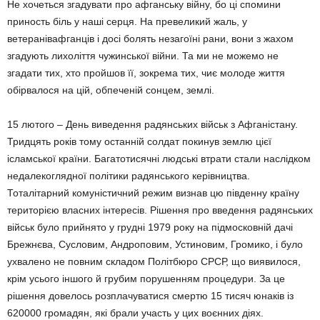
Не хочеться згадувати про афганську війну, бо ці спомини
приность біль у наші серця. На превеликий жаль, у
ветеранівафганців і досі болять незагоїні рани, вони з жахом
згадують лихоліття чужинської війни. Та ми не можемо не
згадати тих, хто пройшов її, зокрема тих, чиє молоде життя
обірвалося на цій, обпеченій сонцем, землі.
15 лютого – День виведення радянських військ з Афганістану.
Тридцять років тому останній солдат покинув землю цієї
ісламської країни. Багатотисячні людські втрати стали наслідком
недалекоглядної політики радянського керівництва.
Тоталітарний комуністичний режим визнав цю південну країну
територією власних інтересів. Рішення про введення радянських
військ було прийнято у грудні 1979 року на підмосковній дачі
Брежнєва, Сусловим, Андроповим, Устиновим, Громико, і було
ухвалено не повним складом Політбюро СРСР, що виявилося,
крім усього іншого й грубим порушенням процедури. За це
рішення довелось розплачуватися смертю 15 тисяч юнаків із
620000 громадян, які брали участь у цих воєнних діях.