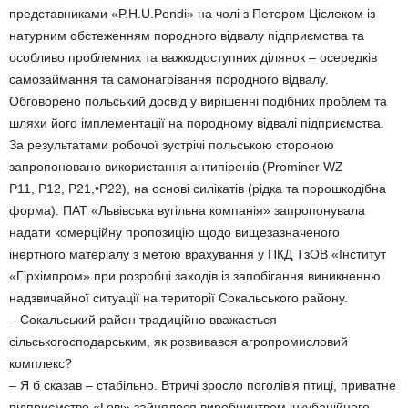
представниками «P.H.U.Pendi» на чолі з Петером Ціслеком із
натурним обстеженням породного відвалу підприємства та
особливо проблемних та важкодоступних ділянок – осередків
самозаймання та самонагрівання породного відвалу.
Обговорено польський досвід у вирішенні подібних проблем та
шляхи його імплементації на породному відвалі підприємства.
За результатами робочої зустрічі польською стороною
запропоновано використання антипіренів (Prominer WZ
P11, P12, P21,•P22), на основі силікатів (рідка та порошкодібна
форма). ПАТ «Львівська вугільна компанія» запропонувала
надати комерційну пропозицію щодо вищезазначеного
інертного матеріалу з метою врахування у ПКД ТзОВ «Інститут
«Гірхімпром» при розробці заходів із запобігання виникненню
надзвичайної ситуації на території Сокальського району.
– Сокальський район традиційно вважається
сільськогосподарським, як розвивався агропромисловий
комплекс?
– Я б сказав – стабільно. Втричі зросло поголів’я птиці, приватне
підприємство «Гові» зайнялося виробництвом інкубаційного