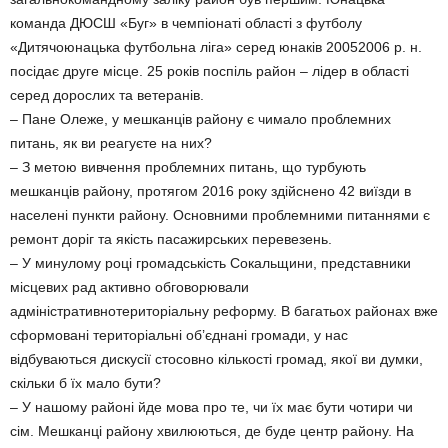
команда ДЮСШ «Буг» в чемпіонаті області з футболу
«Дитячоюнацька футбольна ліга» серед юнаків 20052006 р. н.
посідає друге місце. 25 років поспіль район – лідер в області
серед дорослих та ветеранів.
– Пане Олеже, у мешканців району є чимало проблемних
питань, як ви реагуєте на них?
– З метою вивчення проблемних питань, що турбують
мешканців району, протягом 2016 року здійснено 42 виїзди в
населені пункти району. Основними проблемними питаннями є
ремонт доріг та якість пасажирських перевезень.
– У минулому році громадськість Сокальщини, представники
місцевих рад активно обговорювали
адміністративнотериторіальну реформу. В багатьох районах вже
сформовані територіальні об’єднані громади, у нас
відбуваються дискусії стосовно кількості громад, якої ви думки,
скільки б їх мало бути?
– У нашому районі йде мова про те, чи їх має бути чотири чи
сім. Мешканці району хвилюються, де буде центр району. На