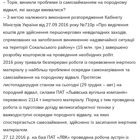
– Торік, виникли проблеми із самозайманням на породному
відвалі, які заходи вживалися?
– З метою належного виконання розпорядження Кабінету
Міністрів України від 27.09.2016 року №710р «Про виділення
коштів для здійснення першочергових невідкладних заходів,
спрямованих на запобігання виникненню надзвичайної ситуації
на території Сокальського району» (15 млн. грн.) завершено
розробку кошторисів на проведення необхідних робіт.
2016 року тривали безперервні роботи із перевезення інертного
матеріалу у найбільш проблемні осередки самонагрівання та
самозаймання на породному відвалі. Протягом
листопадагрудня станом на сьогодні (29 грудня – авт.) на
породний відвал, силами ПАТ «Львівська вугільна компанія»
перевезено 2114 т інертного матеріалу. Поряд з тим проведена
робота із підготовки доїзду великогабаритної техніки у
важкодоступні осередки породного відвалу, на яких
спостерігається самозаймання, здійснено їх засипання інертним
матеріалом.
27.12.2016 р. на базі ПАТ «ЛВК» проведена робоча зустріч із