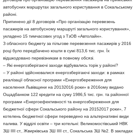
автобусних маршрутах загального користування в Сокальському
районі.
Припинено дії 8 договорів «Про організацію перевезень
пасажирів на автобусному маршруті загального користування»,
укладено 15 тимчасових угод з ТзОВ «Автолайн».
З обласного бюджету за пільгове перевезення пасажирів у 2016
році було передбачено кошти в сумі 813,6 тис. грн. Їх
відшкодовано перевізникам в повному обсязі.
– Які енергозберігаючі заходи відбувались торік у районі?
– У районі здійснювалися енергозберігаючі заходи: в рамках
реалізації обласної програми «Енергозбереження для
населення Львівщини на 20132016 роки» в 2016ому видано
Ощадбанком 122 кредити на суму 1986,5 тис. грн. та районної
програми «Енергоефективності та енергозбереження для
бюджетної сфери Сокальського району на 20152017 роки», 7
котелень бюджетної сфери переведено на альтернативні види
палива. У відділі освіти – три котельні: Великомостівський НВК
ЗШ ІІІІ ст., Жвирківська ЗШ ІІІІ ст., Сокальська ЗШ №2. В закладах