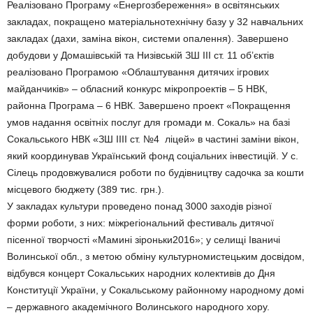
Реалізовано Програму «Енергозбереження» в освітянських
закладах, покращено матеріальнотехнічну базу у 32 навчальних
закладах (дахи, заміна вікон, системи опалення). Завершено
добудови у Домашівській та Низівській ЗШ ІІІ ст. 11 об’єктів
реалізовано Програмою «Облаштування дитячих ігрових
майданчиків» – обласний конкурс мікропроектів – 5 НВК,
районна Програма – 6 НВК. Завершено проект «Покращення
умов надання освітніх послуг для громади м. Сокаль» на базі
Сокальського НВК «ЗШ ІІІІ ст. №4 ліцей» в частині заміни вікон,
який координував Український фонд соціальних інвестицій. У с.
Сілець продовжувалися роботи по будівництву садочка за кошти
місцевого бюджету (389 тис. грн.).
У закладах культури проведено понад 3000 заходів різної
форми роботи, з них: міжрегіональний фестиваль дитячої
пісенної творчості «Мамині зіроньки2016»; у селищі Іваничі
Волинської обл., з метою обміну культурномистецьким досвідом,
відбувся концерт Сокальських народних колективів до Дня
Конституції України, у Сокальському районному народному домі
– державного академічного Волинського народного хору.