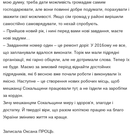
мою думку, треба дати можливість громадам самим
господарювати, але вони повинні добре подумати, порахувати і
зважити свої можливості. Якщо сім громад у районі вирішили
самостійно самоврядувати, то нехай спробують.
– Прийшов новий рік, і нині перед вами нові завдання, маєте
нові задуми…
– Завданням номер один – це ремонт доріг. У 2016ому не все,
що запланували вдалося виконати. Торік ми мали підрядні
організації, які гарно обіцяли, але не дотримали слова. Тепер їх
не буде. Маємо за зимовий період віднайти достойних
підрядників, які б весною вже почали роботи і виконували їх
якісно. Наступне – це створення нових робочих місць, щоб
мешканці Сокальщини працювали тут, а не їздили на заробітки
за кордон.
Зичу мешканцям Сокальщини миру і здоров’я, злагоди і
достатку. Й твердої віри, що разом копіткою працею на благо
України змінимо життя на краще.
Записала Оксана ПРОЦЬ.