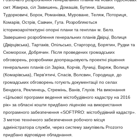
смт. Жвирка, сіл Завишень, Домашів, Бутини, Шишаки,
Тудорковичі, Борок, Романівка, Муроване, Теляж, Поториця,
Комарів, Острів, Савчин, Гута. Розробляються
історикоархітектурні опорні плани та генплан м. Белз.
Завершено розроблення генеральних планів Двірці, Волиця
(Двірцівська), Тартаків, Опільсько, Старгород, Борятин, Рудки та
Скоморохи, Добрячин. Після проведених громадських
обговорень, розробники доопрацьовують проектні рішення
генеральних планів сіл Заріка, Корчів, Лучиці, Варяж, Волиця
(Комарівська), Перв’ятичі, Спасів, Волсвин, Городище, до
громадських обговорень готують документації по селах
Бендюга, Реклинець, Стремінь, Ванів, Глухів. На виконання
«Цільової програми ведення містобудівного кадастру на 2016
рік» за обласні кошти придбано ліцензію на використання
програмного забезпечення «SOFTPRO: містобудівний кадастр».
З метою технічного забезпечення робочого місця
адміністратора служби, через систему закупівель Prozorro
придбано відповідне обладнання.