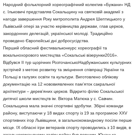
Народний фольклорний хореографічний колектив «Бужани» НД
с. Ільковичі представляв Сокальщину на святковій академії з
нагоди завершення Року митрополита Андрея Шептицького у
Львівській опері за участю керівництва держави, глав церков,
закордонних делегацій, української молоді. Традиційно
проведено Європейські дні добросусідства.
Перший обласний фестивальконкурс хореографії та
вокальнохорового мистецтва «Сокальські візерунки2016».
Відбувся ІІ тур щорічних РозточанськоНадбужанських культурних
зустрічей з метою розвитку та зміцнення співпраці України та
Польщі в галузях освіти та культури. Виготовлено облікову
документацію на 12 нововиявлених пам’яток сакральної
архітектури – дерев’яних церков. Відкрито філію Сокальської
дитячої школи мистецтв ім. Віктора Матюка у с. Савчин.
Сокальщина мала значні спортивні здобутки. Збірні команди
району, виступаючи у 18 видах спорту із 19 за програмою ХХV
спортивних ігор Львівщини, в загальнокомандному посіли перше
місце. ІХ обласні ігри ветеранів спорту проводились з 10 видів, в
загальнокомандному заліку район був першим. Юнацька