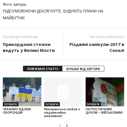
Фото автора.
ПІДСУМОВУЮЧИ ДОСЯГНУТЕ, БУДУЮТЬ ПЛАНИ НА
МАЙБУТНЄ
Попередні публікації
Наступна публікація
Прикордонні стежки
Різдвяні канікули-2017 в
ведуть у Великі Мости
Сокалі
ПОВ'ЯЗАНІ СТАТТІ
БІЛЬШЕ ВІД АВТОРА
Інтерв'ю
Інтерв'ю
Інтерв'ю
ЧЕКАЄМО ВДОМА
Материнська любов є
ПАТРІОТИЧНИМ
ОБОРОНЦІВ!
надзвичайно
ДУХОМ – ВІЙСЬКОВИМ!
важливою!