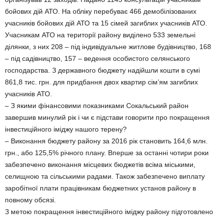
бойових дій АТО. На обліку перебуває 466 демобілізованих
учасників бойових дій АТО та 15 сімей загиблих учасників АТО.
Учасникам АТО на території району виділено 533 земельні
ділянки, з них 208 – під індивідуальне житлове будівництво, 168
– під садівництво, 157 – ведення особистого селянського
господарства. З державного бюджету надійшли кошти в сумі
861,8 тис. грн. для придбання двох квартир сім’ям загиблих
учасників АТО.
– З якими фінансовими показниками Сокальський район
завершив минулий рік і чи є підстави говорити про покращення
інвестиційного іміджу нашого терену?
– Виконання бюджету району за 2016 рік становить 164,6 млн.
грн., або 125,5% річного плану. Вперше за останні чотири роки
забезпечено виконання місцевих бюджетів всіма міськими,
селищною та сільськими радами. Також забезпечено виплату
заробітної плати працівникам бюджетних установ району в
повному обсязі.
З метою покращення інвестиційного іміджу району підготовлено