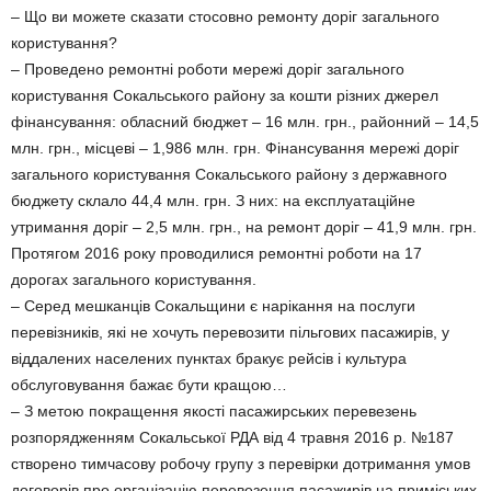
– Що ви можете сказати стосовно ремонту доріг загального
користування?
– Проведено ремонтні роботи мережі доріг загального
користування Сокальського району за кошти різних джерел
фінансування: обласний бюджет – 16 млн. грн., районний – 14,5
млн. грн., місцеві – 1,986 млн. грн. Фінансування мережі доріг
загального користування Сокальського району з державного
бюджету склало 44,4 млн. грн. З них: на експлуатаційне
утримання доріг – 2,5 млн. грн., на ремонт доріг – 41,9 млн. грн.
Протягом 2016 року проводилися ремонтні роботи на 17
дорогах загального користування.
– Серед мешканців Сокальщини є нарікання на послуги
перевізників, які не хочуть перевозити пільгових пасажирів, у
віддалених населених пунктах бракує рейсів і культура
обслуговування бажає бути кращою…
– З метою покращення якості пасажирських перевезень
розпорядженням Сокальської РДА від 4 травня 2016 р. №187
створено тимчасову робочу групу з перевірки дотримання умов
договорів про організацію перевезення пасажирів на приміських