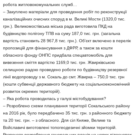
робота житловокомунальних служб…
– Закуплено матеріали для проведення робіт по реконструкції
каналізаційних очисних споруд в м. Великі Мости (1320,0 тис.
грн.). Великомостівська міська рада виготовила ПКД на
будівництво полігону ТПВ на суму 187,0 тис. грн. (загальна
вартість становить 28 967,8 тис. грн.). Об’єкт включено в перелік
пропозицій для фінансування з ДФРР, а також за кошти
обласного фонду ОНПС придбала спецавтомобіль для
вивезення сміття вартістю 1169,0 тис. грн. Жвирківською
селищною радою проведено роботи по будівництву резервної
лінії водопроводу з м. Сокаль до смт. Жвирка – 750,0 тис. грн
(кошти субвенції державного бюджету на соціальноекономічний
розвиток окремих територій).
– Яка робота проводилась у галузі містобудування?
– Розроблено схеми планування території Сокальського району
на 2016 рік, було передбачено 35 тис. грн. з районного бюджету
та 20 тис. грн. – з обласного. Для сіл Княже, Велике та
Войславичі виготовлені топогеодезичні зйомки територій.
Розпочато розроблення генеральних планів на нових підосновах