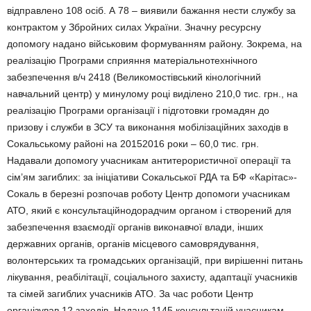
відправлено 108 осіб. А 78 – виявили бажання нести службу за
контрактом у Збройних силах України. Значну ресурсну
допомогу надано військовим формуванням району. Зокрема, на
реалізацію Програми сприяння матеріальнотехнічного
забезпечення в/ч 2418 (Великомостівський кінологічний
навчальний центр) у минулому році виділено 210,0 тис. грн., на
реалізацію Програми організації і підготовки громадян до
призову і служби в ЗСУ та виконання мобілізаційних заходів в
Сокальському районі на 20152016 роки – 60,0 тис. грн.
Надавали допомогу учасникам антитерористичної операції та
сім’ям загиблих: за ініціативи Сокальської РДА та БФ «Карітас»-
Сокаль в березні розпочав роботу Центр допомоги учасникам
АТО, який є консультаційнодорадчим органом і створений для
забезпечення взаємодії органів виконавчої влади, інших
державних органів, органів місцевого самоврядування,
волонтерських та громадських організацій, при вирішенні питань
лікування, реабілітації, соціального захисту, адаптації учасників
та сімей загиблих учасників АТО. За час роботи Центр
організував 12 заходів. Надано 1145 консультацій учасникам