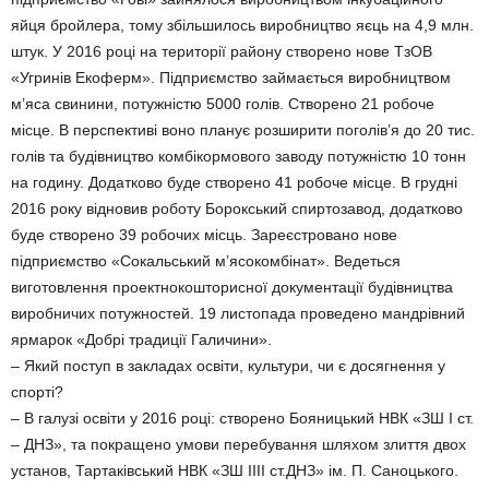
яйця бройлера, тому збільшилось виробництво яєць на 4,9 млн.
штук. У 2016 році на території району створено нове ТзОВ
«Угринів Екоферм». Підприємство займається виробництвом
м’яса свинини, потужністю 5000 голів. Створено 21 робоче
місце. В перспективі воно планує розширити поголів’я до 20 тис.
голів та будівництво комбікормового заводу потужністю 10 тонн
на годину. Додатково буде створено 41 робоче місце. В грудні
2016 року відновив роботу Борокський спиртозавод, додатково
буде створено 39 робочих місць. Зареєстровано нове
підприємство «Сокальський м’ясокомбінат». Ведеться
виготовлення проектнокошторисної документації будівництва
виробничих потужностей. 19 листопада проведено мандрівний
ярмарок «Добрі традиції Галичини».
– Який поступ в закладах освіти, культури, чи є досягнення у
спорті?
– В галузі освіти у 2016 році: створено Бояницький НВК «ЗШ І ст.
– ДНЗ», та покращено умови перебування шляхом злиття двох
установ, Тартаківський НВК «ЗШ ІІІІ ст.ДНЗ» ім. П. Саноцького.