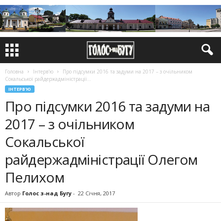
Головна
Інтерв'ю
Про підсумки 2016 та задуми на 2017 – з очільником
Сокальської райдержадміністрації...
ІНТЕРВ'Ю
Про підсумки 2016 та задуми на
2017 – з очільником
Сокальської
райдержадміністрації Олегом
Пелихом
Автор
Голос з-над Бугу
-
22 Січня, 2017