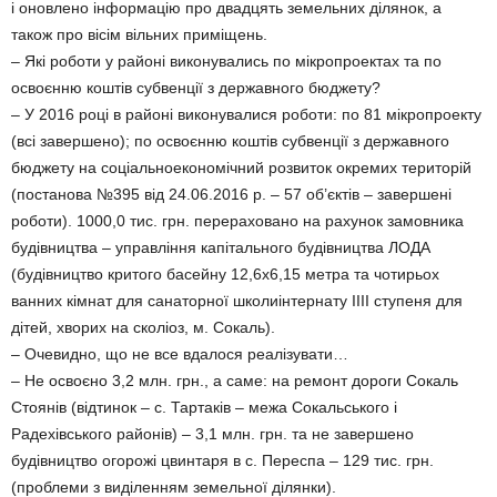
і оновлено інформацію про двадцять земельних ділянок, а
також про вісім вільних приміщень.
– Які роботи у районі виконувались по мікропроектах та по
освоєнню коштів субвенції з державного бюджету?
– У 2016 році в районі виконувалися роботи: по 81 мікропроекту
(всі завершено); по освоєнню коштів субвенції з державного
бюджету на соціальноекономічний розвиток окремих територій
(постанова №395 від 24.06.2016 р. – 57 об’єктів – завершені
роботи). 1000,0 тис. грн. перераховано на рахунок замовника
будівництва – управління капітального будівництва ЛОДА
(будівництво критого басейну 12,6х6,15 метра та чотирьох
ванних кімнат для санаторної школиінтернату IIII ступеня для
дітей, хворих на сколіоз, м. Сокаль).
– Очевидно, що не все вдалося реалізувати…
– Не освоєно 3,2 млн. грн., а саме: на ремонт дороги Сокаль
Стоянів (відтинок – с. Тартаків – межа Сокальського і
Радехівського районів) – 3,1 млн. грн. та не завершено
будівництво огорожі цвинтаря в с. Переспа – 129 тис. грн.
(проблеми з виділенням земельної ділянки).