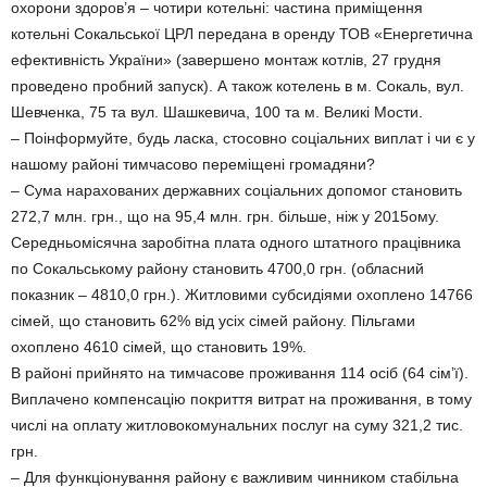
охорони здоров’я – чотири котельні: частина приміщення
котельні Сокальської ЦРЛ передана в оренду ТОВ «Енергетична
ефективність України» (завершено монтаж котлів, 27 грудня
проведено пробний запуск). А також котелень в м. Сокаль, вул.
Шевченка, 75 та вул. Шашкевича, 100 та м. Великі Мости.
– Поінформуйте, будь ласка, стосовно соціальних виплат і чи є у
нашому районі тимчасово переміщені громадяни?
– Сума нарахованих державних соціальних допомог становить
272,7 млн. грн., що на 95,4 млн. грн. більше, ніж у 2015ому.
Середньомісячна заробітна плата одного штатного працівника
по Сокальському району становить 4700,0 грн. (обласний
показник – 4810,0 грн.). Житловими субсидіями охоплено 14766
сімей, що становить 62% від усіх сімей району. Пільгами
охоплено 4610 сімей, що становить 19%.
В районі прийнято на тимчасове проживання 114 осіб (64 сім’ї).
Виплачено компенсацію покриття витрат на проживання, в тому
числі на оплату житловокомунальних послуг на суму 321,2 тис.
грн.
– Для функціонування району є важливим чинником стабільна