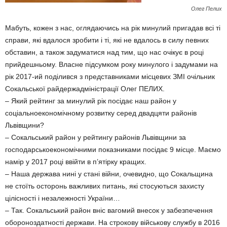
Олег Пелих
Мабуть, кожен з нас, оглядаючись на рік минулий пригадав всі ті
справи, які вдалося зробити і ті, які не вдалось в силу певних
обставин, а також задуматися над тим, що нас очікує в році
прийдешньому. Власне підсумком року минулого і задумами на
рік 2017-ий поділився з представниками місцевих ЗМІ очільник
Сокальської райдержадміністрації Олег ПЕЛИХ.
– Який рейтинг за минулий рік посідає наш район у
соціальноекономічному розвитку серед двадцяти районів
Львівщини?
– Сокальський район у рейтингу районів Львівщини за
господарськоекономічними показниками посідає 9 місце. Маємо
намір у 2017 році ввійти в п’ятірку кращих.
– Наша держава нині у стані війни, очевидно, що Сокальщина
не стоїть осторонь важливих питань, які стосуються захисту
цілісності і незалежності України…
– Так. Сокальський район вніс вагомий внесок у забезпечення
обороноздатності держави. На строкову військову службу в 2016