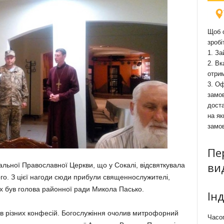
Щоб о
зробі
1. За
2. Вк
отри
3. Оф
замов
доста
на як
замо
Пе
ви
льної Православної Церкви, що у Сокалі, відсвяткувала
го. З цієї нагоди сюди прибули священнослужителі,
их був голова районної ради Микола Пасько.
Ін
ів різних конфесій. Богослужіння очолив митрофорний
Часоп