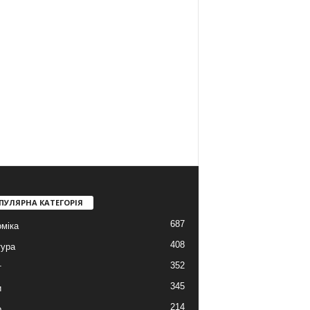
ПУЛЯРНА КАТЕГОРІЯ
687
міка
408
тура
352
т
345
и
214
о