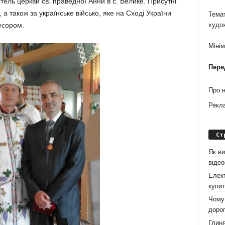
тель церкви св. праведної Анни в с. Велике. Присутні
 а також за українське військо, яке на Сході України
Темат
есором.
худо
Міні
Пере
Про 
Рекл
Ст
Як ви
віде
Елект
купит
Чому 
дорог
Глиня