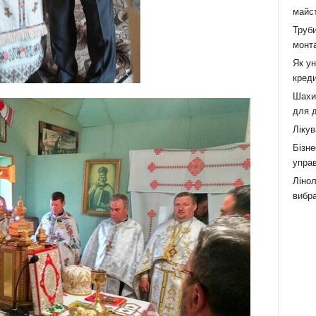
майст
Труби
монта
Як у
креди
Шахи,
для д
Лікув
Бізне
управ
Лінол
вибра