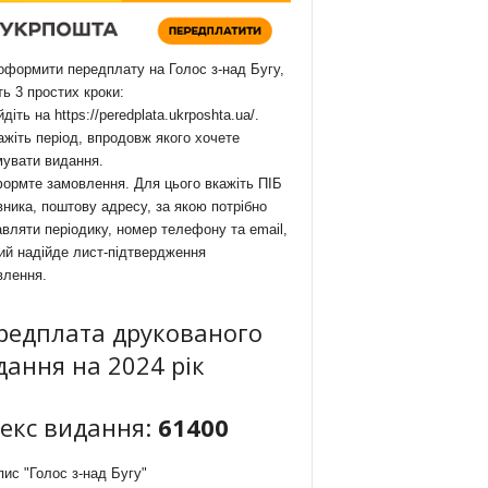
формити передплату на Голос з-над Бугу,
ть 3 простих кроки:
йдіть на
https://peredplata.ukrposhta.ua/
.
ажіть період, впродовж якого хочете
мувати видання.
ормте замовлення. Для цього вкажіть ПІБ
ника, поштову адресу, за якою потрібно
вляти періодику, номер телефону та email,
ий надійде лист-підтвердження
влення.
редплата друкованого
дання на 2024 рік
декс видання:
61400
ис "Голос з-над Бугу"