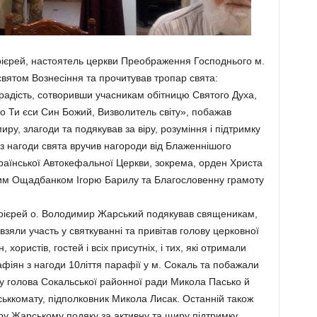
ієрей, настоятель церкви Преображення Господнього м.
 святом Вознесіння та прочитував тропар свята:
 радість, сотворивши учасникам обітницю Святого Духа,
о Ти єси Син Божий, Визволитель світу», побажав
иру, злагоди та подякував за віру, розуміння і підтримку
 з нагоди свята вручив нагороди від Блаженнішого
аїнської Автокефальної Церкви, зокрема, орден Христа
им Ощадбанком Ігорю Барилу та Благословенну грамоту
оієрей о. Володимир Жарський подякував священикам,
 взяли участь у святкуванні та привітав голову церковної
хористів, гостей і всіх присутніх, і тих, які отримали
фіян з нагоди 10ліття парафії у м. Сокаль та побажали
у голова Сокальської районної ради Микола Пасько й
ськкомату, підполковник Микола Лисак. Останній також
у Жарському подяку за активну та щиру підтримку