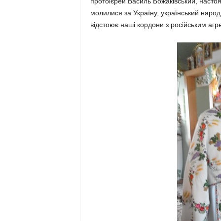
протоієрей Василь Божаківський, настоя
молилися за Україну, український народ,
відстоює наші кордони з російським агр