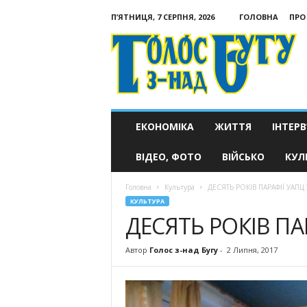
П’ЯТНИЦЯ, 7 СЕРПНЯ, 2026
ГОЛОВНА
ПРО
Голос
з-
над
Бугу
ЕКОНОМІКА
ЖИТТЯ
ІНТЕРВ
ВІДЕО, ФОТО
ВІЙСЬКО
КУЛ
Головна
Культура
ДЕСЯТЬ РОКІВ ПАРАФІЇ УАПЦ
КУЛЬТУРА
ДЕСЯТЬ РОКІВ ПА
Автор
Голос з-над Бугу
-
2 Липня, 2017