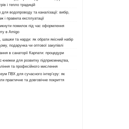
рів і тепло традицій
 для водопроводу та каналізації: вибір,
ж і правила експлуатації
никнути помилок під час оформлення
ту в Amigo
 шашки та нарди: як обрати якісний набір
ому, подарунка чи оптової закупівлі
ання в санаторії Карпати: процедури
с-книжки для розвитку підприємництва,
ління та професійного мислення
еум ПВХ для сучасного інтер’єру: як
ти практичне та довговічне покриття