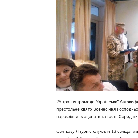
25 травня громада Української Автокефа
престольне свято Вознесіння Господньо
парафіяни, меценати та гості. Серед н
Святкову Літургію служили 13 священик