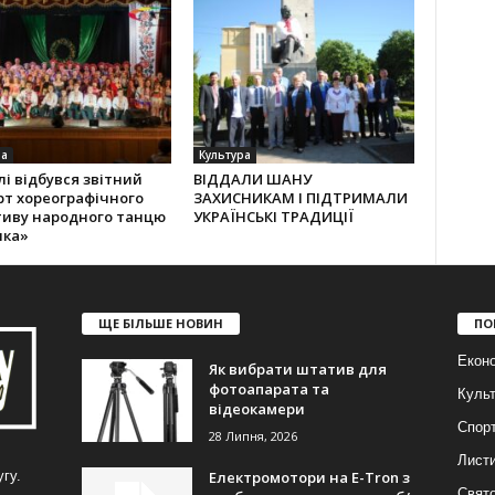
ра
Культура
лі відбувся звітний
ВІДДАЛИ ШАНУ
рт хореографічного
ЗАХИСНИКАМ І ПІДТРИМАЛИ
тиву народного танцю
УКРАЇНСЬКІ ТРАДИЦІЇ
лка»
ЩЕ БІЛЬШЕ НОВИН
ПО
Еконо
Як вибрати штатив для
фотоапарата та
Куль
відеокамери
Спор
28 Липня, 2026
Лист
Електромотори на E-Tron з
гу.
Свят