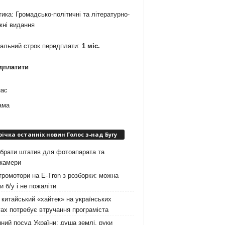
ика: Громадсько-політичні та літературно-
жні видання
мальний строк передплати:
1 міс.
дплатити
нас
ама
річка останніх новин Голос з-над Бугу
брати штатив для фотоапарата та
окамери
ромотори на E-Tron з розборки: можна
и б/у і не пожаліти
китайський «хайтек» на українських
ах потребує втручання програміста
ний посуд України: душа землі, руки