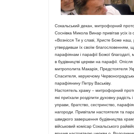
Сокальський декан, митрофорний прото
Соснівка Микола Винар привітав усіх із
«Вознісся Ти у славі, Христе Боже наш,
утвердивши їх своїм благословенням, щ
парафіянам і парафії Божої благодаті, м
в будівництві церкви на парафії. Опісля
митрополита Макарія, Предстоятеля Укр
Спасителя, керуючому Червоноградськ
парафіянину Петру Васьківу.
Настоятель храму – митрофорний прот
які приїхали розділити духовну радість і
управи, братство, сестринство, парафіян, 
нагороди. Привітали настоятеля та пара
швидкого завершення будівництва храм
військовий комісар Сокальського райвій
вручив настоятелю церкви о. Володимир