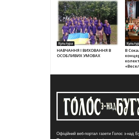
Культура
Культу
НАВЧАННЯ І ВИХОВАННЯ В
В Сока
ОСОБЛИВИХ УМОВАХ
конце
колек­
«Весе
Офіційний веб-портал газети Голос з-над Бу