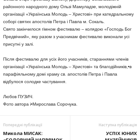
районного народного дому Ользі Мамуладзе, молодіжній
організації «Українська Молодь – Христові» при катедральному
соборі святих апостолів Петра і Павла м. Сокаль.
Свято закінчилося гімном фестивалю – колядою «Господь Бог
Предвічний», яку разом з учасникам фестивалю виконали усі
присутні у залі.
Після фестивалю для усіх його учасників, стараннями членів
організації «Українська Молодь – Христові» та благодійників,•в
парафіяльному домі храму св. апостолів Петра і Павла
відбулося солодке частування.
Любов ПУЗИЧ.
Фото автора і•Мирослава Сорочука.
Попередні публікації
Наступна публікація
Микола МИСАК:
УСПІХ ЮНИХ
«ГОЛОВНИЙ НАПРЯМОК –
МУЗЕЙНИКІВ