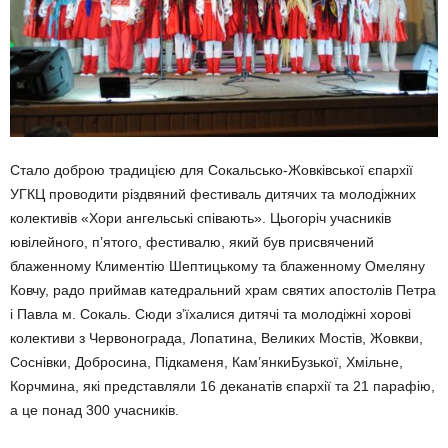
Стало доброю традицією для Сокальсько-Жовківської єпархії
УГКЦ проводити різдвяний фестиваль дитячих та молодіжних
колективів «Хори ангельські співають». Цьогоріч учасників
ювілейного, п’ятого, фестивалю, який був присвячений
блаженному Климентію Шептицькому та блаженному Омеляну
Ковчу, радо приймав катедральний храм святих апостолів Петра
і Павла м. Сокаль. Сюди з’їхалися дитячі та молодіжні хорові
колективи з Червонограда, Лопатина, Великих Мостів, Жовкви,
Соснівки, Добросина, Підкаменя, Кам’янкиБузької, Хмільне,
Корчмина, які представляли 16 деканатів єпархії та 21 парафію,
а це понад 300 учасників.