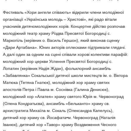
Фестиваль «Хори ангели співають» відкрили члени молодіжної
організації «Українська молодь – Христові», які радо вітали
учасників дитячомолодіжних хорів. Концертне дійство розпочав
молодіжний театр храму Різдва Пресвятої Богородиці с.
Маркопіль (керівник о. Василь Гершон), який виконав сценку
«Дари Артабана». Юних акторів оплесками підтримали глядачі.
А далі один за одним на сцені співали хорові колективи парафій:
молодіжний хор церкви Успення Пресвятої Богородиці с.
Лопатин (керівник Надія Ждан), фольклорний ансамбль
«Забавлянка» Сокальської дитячої школи мистецтв ім. о. Віктора
Матюка (Тетяна Гнатюк), молодіжний хор храму святих
апостолів Петра і Павла м. Соснівка (Галина Денисюк),
молодіжний хор «Алатея» храму святого Юрія м. Червоноград
(Олена Кондратьєва), ансамбль «Бельканто» храму св.
архистратига Михаїла м. Сокаль (Олександра Капелусь),
дитячий хор храму св. Йосафата•м. Червоноград (Наталія
Іванюк), дитячий хор «Тавор» храму Воздвиження Чесного