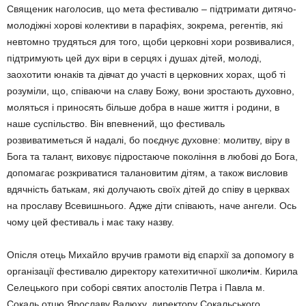
Священик наголосив, що мета фестивалю – підтримати дитячо-
молодіжні хорові колективи в парафіях, зокрема, регентів, які
невтомно трудяться для того, щоби церковні хори розвивалися,
підтримують цей дух віри в серцях і душах дітей, молоді,
заохотити юнаків та дівчат до участі в церковних хорах, щоб ті
розуміли, що, співаючи на славу Божу, вони зростають духовно,
моляться і приносять більше добра в наше життя і родини, в
наше суспільство. Він впевнений, що фестиваль
розвиватиметься й надалі, бо поєднує духовне: молитву, віру в
Бога та талант, виховує підростаюче покоління в любові до Бога,
допомагає розкриватися талановитим дітям, а також висловив
вдячність батькам, які долучають своїх дітей до співу в церквах
на прославу Всевишнього. Адже діти співають, наче ангели. Ось
чому цей фестиваль і має таку назву.
Опісля отець Михайло вручив грамоти від єпархії за допомогу в
організації фестивалю директору катехитичної школи•ім. Кирила
Селецького при соборі святих апостолів Петра і Павла м.
Сокаль отцю Ярославу Валюху, директору Сокальського