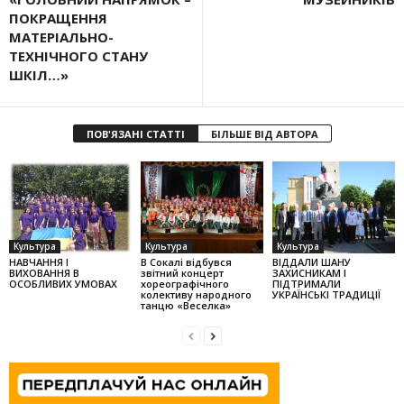
ПОКРАЩЕННЯ
МАТЕРІАЛЬНО-
ТЕХНІЧНОГО СТАНУ
ШКІЛ…»
ПОВ'ЯЗАНІ СТАТТІ
БІЛЬШЕ ВІД АВТОРА
Культура
Культура
Культура
НАВЧАННЯ І
В Сокалі відбувся
ВІДДАЛИ ШАНУ
ВИХОВАННЯ В
звітний концерт
ЗАХИСНИКАМ І
ОСОБЛИВИХ УМОВАХ
хореографічного
ПІДТРИМАЛИ
колек­тиву народного
УКРАЇНСЬКІ ТРАДИЦІЇ
танцю «Веселка»