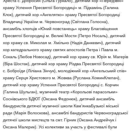
Хреста с. Добросин (Ольга Гуркало), дитячий хор «Передзвін»
храму Успення Пресвятої Богородиці» м. Підкамінь (Галина
Клок), дитячий хор «Ангелятко» храму Пресвятої Богородиці
Владичиці України м. Червоноград (Світлана Голосна),
ансамбль хлопців «Юний повстанець» храму Благовіщення
Пресвятої Богородиці м. Великі Мости (Петро Носаль), дитячий
хор храму св. Миколая м. Хмільно (Надія Данкевич), дитячий
хор катедрального храму святих апостолів Петра і Павла м.
Сокаль (Любов Новосад), дитячий хор храму св. Юрія м. Магерів
(Віра Шостак), дитячий хор храму Різдва Пресвятої Богородиці
с. Боброїди (Ліліана Зінчук), молодіжний хор «Ангельський спів»
храму Серця Христового м. Жовква (Руслана ХоминКлепач),
дитячий хор храму Успення Пресвятої Богородиці с. Корчин
(Галина Шульган), музичний театр «Корольові парасольки»
Соснівського БДЮТ (Оксана Федонюк), дитячий ансамбль
бандуристів дитячої музичної школи Кам’янкаБузької міської
ради (Марія Волоскова), ансамблі бандуристів Червоноградської
дитячої школи мистецтв та смт. Гірник (Оксана Андрейчук і
Оксана Малєрик). Усі колективи за участь у фестивалі були