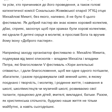
та усім, хто причинився до його проведення, а також голові
катихетичної комісії Сокальсько-Жовківської єпархії УГКЦ отцю
Михайлові Микиті, без якого, напевно, й не було б цього
фестивалю. Як добрий пастир він знає кожен хоровий колектив,
дбає, сприяє, заохочує щоб при храмах були хорові колективи,
які єднали б дитячі серця в молитві, в прославі Бога та вручив
йому ікону «Доброго пастиря».
Наприкінці заходу організатор фестивалю о. Михайло Микита,
подякував від імені єпископів – владики Михаїла і владики
Петра, які благословили V фестиваль «Хори ангельські
співають», і дали благословення, щоб ми одне одного потішили,
збагатили, і разом продовжували свій земний шлях, в якому
поєднано і творчість, і молитву, і родинне життя, і навчання в
школі, школімистецтв чи музичній школі, розвиваємо свої
таланти, працюємо для дітей, вчителі, викладачі, батьки. Разом,
як християнська спільнота, будуємо наше життя не тільки
майбутнє, а навіть сьогоднішнє.