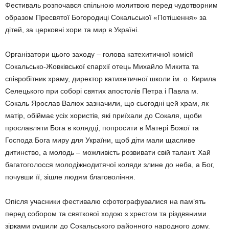
Фестиваль розпочався спільною молитвою перед чудотворним
образом Пресвятої Богородиці Сокальської «Потішення» за
дітей, за церковні хори та мир в Україні.
Організатори цього заходу – голова катехитичної комісії
Сокальсько-Жовківської єпархії отець Михайло Микита та
співробітник храму, директор катихетичної школи ім. о. Кирила
Селецького при соборі святих апостолів Петра і Павла м.
Сокаль Ярослав Валюх зазначили, що сьогодні цей храм, як
матір, обіймає усіх хористів, які приїхали до Сокаля, щоби
прославляти Бога в колядці, попросити в Матері Божої та
Господа Бога миру для України, щоб діти мали щасливе
дитинство, а молодь – можливість розвивати свій талант. Хай
багатоголосся молодіжнодитячої коляди злине до неба, а Бог,
почувши її, зішле людям благовоління.
Опісля учасники фестивалю сфотографувалися на пам’ять
перед собором та святкової ходою з хрестом та різдвяними
зірками рушили до Сокальського районного народного дому.