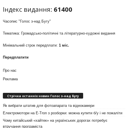
Індекс видання:
61400
Часопис "Голос з-над Бугу"
Тематика: Громадсько-політичні та літературно-художні видання
Мінімальний строк передплати:
1 міс.
Передплатити
Про нас
Реклама
Стрічка останніх новин Голос з-над Бугу
Як вибрати штатив для фотоапарата та відеокамери
Електромотори на E-Tron з розборки: можна купити б/у і не пожаліти
Чому китайський «хайтек» на українських дорогах потребує
втручання програміста