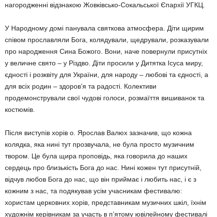
нагородженні відзнакою Жовківсько-Сокальської Єпархії УГКЦ.
У Народному домі панувала святкова атмосфера. Діти щирим
співом прославляли Бога, колядували, щедрували, розказували
про народження Сина Божого. Вони, наче повернули присутніх
у величне свято – у Різдво. Діти просили у Дитятка Ісуса миру,
єдності і розквіту для України, для народу – любові та єдності, а
для всіх родин – здоров’я та радості. Колективи
продемонстрували свої чудові голоси, розмаїття вишиванок та
костюмів.
Після виступів хорів о. Ярослав Валюх зазначив, що кожна
колядка, яка нині тут прозвучала, не була просто музичним
твором. Це була щира проповідь, яка говорила до наших
сердець про близькість Бога до нас. Нині кожен тут присутній,
відчув любов Бога до нас, що він приймає і любить нас, і є з
кожним з нас, та подякував усім учасникам фестивалю:
хористам церковних хорів, представникам музичних шкіл, їхнім
художнім керівникам за участь в п’ятому ювілейному фестивалі