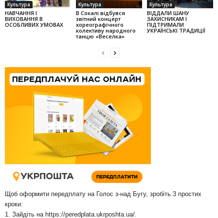
Культура
Культура
Культура
НАВЧАННЯ І
В Сокалі відбувся
ВІДДАЛИ ШАНУ
ВИХОВАННЯ В
звітний концерт
ЗАХИСНИКАМ І
ОСОБЛИВИХ УМОВАХ
хореографічного
ПІДТРИМАЛИ
колек­тиву народного
УКРАЇНСЬКІ ТРАДИЦІЇ
танцю «Веселка»
Щоб оформити передплату на Голос з-над Бугу, зробіть 3 простих
кроки:
1. Зайдіть на
https://peredplata.ukrposhta.ua/
.