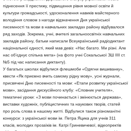
піднесення її престижу, підвищення рівня мовної освіти й
культури громадськості, удосконалення навиків майстерного
володіння словом з нагоди відзначення Дня української
писемності та мови в навчальних закладах району відбувалося
ряд заходів. Зокрема, учні, вчителі загальноосвітніх навчальних
закладів району, батьки написали Всеукраїнський радіодиктант
національної єдності, який мав девіз: «Нас багато. Ми різні. Але
нас об’єднує спільна мета» (на фото учні Сокальської ЗШ ІІІІ ст.
№5 під час написання диктанту).
У багатьох школах відбулися флешмоби «Одягни вишиванку»,
квести «Як приємно вчить самому рідну мову», усні журнали,
присвячені Дню писемності та мови: «Етапи розвитку української
мови», засідання дискусійного клубу: «Словник учителя»,
тематичні уроки: «З мови починається і змінюється держава»,
виставки художніх, публіцистичних та наукових творів, статей
про роль слова в нашому житті. Відбулися також різноманітні
конкурси: з української мови ім. Петра Яцика для учнів 311
класів, молодих прозаїків ім. Катрі Гриневичевої, відеопректів