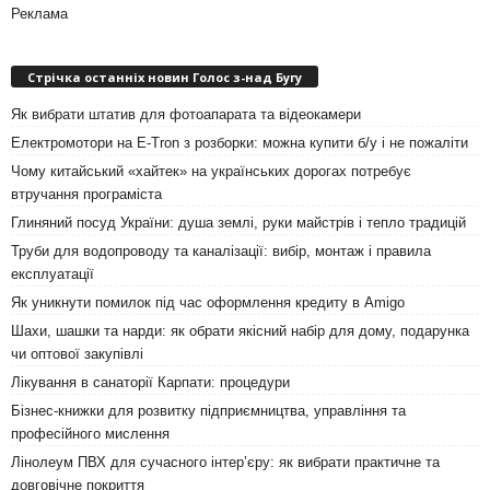
Реклама
Стрічка останніх новин Голос з-над Бугу
Як вибрати штатив для фотоапарата та відеокамери
Електромотори на E-Tron з розборки: можна купити б/у і не пожаліти
Чому китайський «хайтек» на українських дорогах потребує
втручання програміста
Глиняний посуд України: душа землі, руки майстрів і тепло традицій
Труби для водопроводу та каналізації: вибір, монтаж і правила
експлуатації
Як уникнути помилок під час оформлення кредиту в Amigo
Шахи, шашки та нарди: як обрати якісний набір для дому, подарунка
чи оптової закупівлі
Лікування в санаторії Карпати: процедури
Бізнес-книжки для розвитку підприємництва, управління та
професійного мислення
Лінолеум ПВХ для сучасного інтер’єру: як вибрати практичне та
довговічне покриття