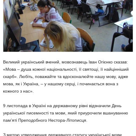
Великий український вчений, мовознавець Іван Огієнко сказав:
«Мова – душа кожної національності, її святощі, її найцінніший
скарб». Любіть, поважайте та вдосконалюйте нашу мову, адже
мова, як і Україна, – у нашому серці, і починається вона з
кожного з нас».
9 листопада в Україні на державному рівні відзначили День
української писемності та мови, який приурочили вшануванню
пам’яті Преподобного Нестора-Літописця.
З метою утвердження державного статусу української мови,