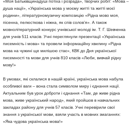
«Моя Батьківщинадуші потіха і розрада», творчих робіт: «Мова –
душа нації», «Українська мова у моєму житті та житті моєї
родини», літературномузичну композицію «Рідна мово моя,
пісенна, пелюсткова і ніжна, як спів солов’я». А також
мовнолітературний конкурс учнівської молоді ім. Т. Г. Шевченка
для учнів 511 класів. Учні переглянули презентації «Українська
писемність і мова» та провели інформаційну хвилину «Рідна
мова на чужині ще милішою стає», КВК до Дня української
писемності та мови для учнів 810 класів «Люби, вивчай рідну
мову!»
В умовах, які склалися в нашій країні, українська мова набула
особливої ваги – вона стала символом миру і єднання нації.
Актуальним був урок доброти і єднання «Там, де живе рідна
мова, живе український народ», який пройшов в навчальних
закладах району для учнів 57 класів. Учні перевірили свої
знання з української мови, взяли участь в мовних змаганнях:
«Яка чудова українська мова!»