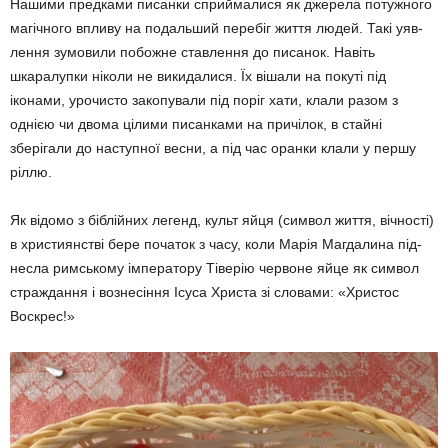
Нашими предками писанки сприймалися як джерела потужного
магічного впливу на подальший перебіг життя людей. Такі уяв­
лення зумовили побожне ставлення до пи­санок. Навіть
шкаралупки ніколи не викидалися. Їх вішали на покуті під
іконами, урочис­то закопували під поріг хати, клали разом з
однією чи двома цілими писанками на причілок, в стайні
зберігали до наступної весни, а під час оранки клали у першу
ріллю.
Як відомо з біблійних легенд, культ яйця (символ життя, вічності)
в християнстві бере початок з часу, коли Марія Магдалина під­
несла римському імператору Тіверію черво­не яйце як символ
страждання і вознесіння Ісуса Христа зі словами: «Христос
Воскрес!»