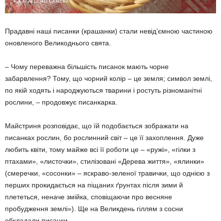
Прадавні наші писанки (крашанки) стали невід’ємною частиною
оновленого Великод­нього свята.
– Чому переважна більшість писанок мають чорне
забарвлення? Тому, що чорний колір – це земля; символ землі,
по якій хо­дять і народжуються тварини і ростуть різно­манітні
рослини, – продовжує писанкарка.
Майстриня розповідає, що їй подобається зображати на
писанках рослин, бо рослин­ний світ – це її захоплення. Дуже
любить квіти, тому майже всі її роботи це – «ружі», «гілки з
птахами», «листочки», стилізовані «Дерева життя», «ялинки»
(смеречки, «со­сонки» – яскраво-зеленої травички, що одні­єю з
перших прокидається на піщаних ґрун­тах після зими й
плететься, неначе змійка, сповіщаючи про весняне
пробудження землі»). Ще на Великдень гіллям з сосни
обкладали писанки.