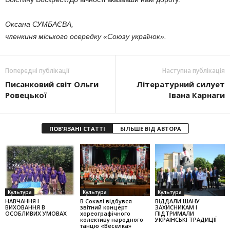
Оксана СУМБАЄВА,
членкиня міського осередку «Союзу українок».
Попередні публікації
Наступна публікація
Писанковий світ Ольги
Літературний силует
Ровецької
Івана Карнаги
ПОВ'ЯЗАНІ СТАТТІ
БІЛЬШЕ ВІД АВТОРА
Культура
Культура
Культура
НАВЧАННЯ І
В Сокалі відбувся
ВІДДАЛИ ШАНУ
ВИХОВАННЯ В
звітний концерт
ЗАХИСНИКАМ І
ОСОБЛИВИХ УМОВАХ
хореографічного
ПІДТРИМАЛИ
колек­тиву народного
УКРАЇНСЬКІ ТРАДИЦІЇ
танцю «Веселка»