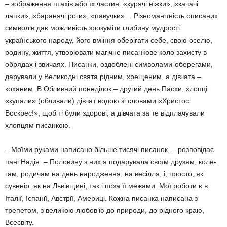
– зображення птахів або їх частин: «курячі ніжки», «качачі
лапки», «баранячі роги», «павучки»… Різноманіт­ність описаних
символів дає можливість зрозуміти глибину мудрості
українського народу, його вміння оберігати себе, свою оселю,
родину, життя, утворювати магічне писанкове коло захисту в
обрядах і звичаях. Писанки, оздоблені символами-оберегами,
дарували у Великодні свята рідним, хреще­ним, а дівчата –
коханим. В Обливний поне­ділок – другий день Пасхи, хлопці
«купали» (обливали) дівчат водою зі словами «Хрис­тос
Воскрес!», щоб ті були здорові, а дівчата за те відплачували
хлопцям писанкою.
– Моїми руками написано більше тисячі писанок, – розповідає
пані Надія. – Полови­ну з них я подарувала своїм друзям, коле­
гам, родичам на день народження, на весіл­ля, і, просто, як
сувенір: як на Львівщині, так і поза її межами. Мої роботи є в
Італії, Іспанії, Австрії, Америці. Кожна писанка написана з
трепетом, з великою любов’ю до природи, до рідного краю,
Всесвіту.