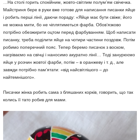
…На столі горить спокійним, жовто-світ­лим полум’ям свічечка.
Майстриня бере в руки вже готове для написання писанки яй­це
і робить перші лінії, даючи пораду: «Яйце має бути свіже; його
не можна мити, бо не чіплятиметься фарба. Обов’язково
потрібно обезжирити оцтом перед фарбуванням. Щоб написати
писанку, треба поділити яйце на чотири частини поздовж. Потім
робимо поперечний пояс. Тепер беремо писачок з воском,
нагріваємо на свічці і наносимо аку­ратно лінії… Тоді занурюємо
яйце у розчин жовтої фарби, потім – в оранжеву і т. д., але
завжди потрібно пам’ятати: «від найсвітлі­шого – до
найтемнішого».
Писачки жінка робить сама з бляшаних корків, говорить, що так
колись її тато робив для мами.