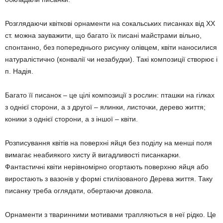
Розглядаючи квіткові орнаменти на со­кальських писанках від ХХ
ст. можна заува­жити, що багато їх писані майстрами вільно,
спонтанно, без попереднього рисунку олів­цем, квіти наносилися
натуралістично (кон­валії чи незабудки). Такі композиції створює і
п. Надія.
Багато її писанок – це цілі композиції з рослин: пташки на гілках
з однієї сторони, а з другої – ялинки, листочки, дерево життя;
коники з однієї сторони, а з іншої – квіти.
Розписування квітів на поверхні яйця без поділу на менші поля
вимагає неабиякого хисту й вигадливості писанкарки.
Фантастич­ні квіти нерівномірно огортають поверхню яйця або
виростають з вазонів у формі сти­лізованого Дерева життя. Таку
писанку треба оглядати, обертаючи довкола.
Орнаменти з тваринними мотивами трап­ляються в неї рідко. Це