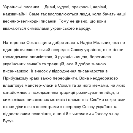
Українські писанки… Дивні, чудові, пре­красні, чарівні,
надзвичайні. Саме так вис­ловлюються люди, коли бачать наші
вес­няно-великодні писанки. Тому не дивно, що вони
вважаються символами українського народу.
На теренах Сокальщини добре знають Надію Мельник, яка не
один рік очолює місь­кий осередок Союзу українок, є не тільки
громадською активісткою, й рукодільницею, берегинею
українських звичаїв та традицій, але й добре знаною
писанкаркою. Її внесок у відродження писанкарства в
Прибузькому краю важко переоцінити. Вона неоднора­зово
влаштовує майстер-класи в Сокалі та за його межами, на яких
ознайомлює з похо­дженням традиції розписування яйця, із
символікою писанкових мотивів і елементів. Своїми секретами
охоче ділиться з посес­трами з осередку Союзу українок та
підрос­таючим покоління, а нині й з читачами «Голосу з-над
Бугу».