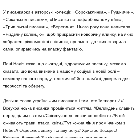
У писанкарки є авторські колекції: «Соро­каклинка», «Рушнички»,
«Сокальські писан­ки», «Писанки по нефарбованому яйці»,
«Трипільські писанки», «Берегиня». Цього року вона написала
«Різдвяну колекцію», щоб прикрасити новорічну ялинку, на яких
зображені різноманітні сніжинки, орнамент до яких створила
сама, опираючись на влас­ну фантазію.
Пані Надія каже, що сьогодні, відроджуючи писанку, можемо
сказати, що вона визнана в нашому соціумі в новій ролі –
символу нашого народу, генетичної його пам’яті, дже­рела для
творчості та оберегу.
Довічна слава українським писанкам і тим, хто їх творить! //
Всеукраїнська писанка проміниться життям. //Великдень славить
перед цілим світом.//Співзвучне до весни серцебиття-//В ній
оживають трави, птахи, квіти.//Тут кожна лінія промінчиком з
Небес// Окреслює хвалу і славу Богу.// Христос Вос­крес!
Воістину Воскрес!//До вічності вказав­ши нам дорогу.