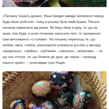
«Писанку пишуть душею. Наші предки завжди молилися перед
будь-якою роботою і тому в усьому були майстрами. Писати
писанки навчилася від мами. Як беру яйце в руку, то ще не
знаю, яка буде, а коли почи­наю наносити лінії, то орнаменти
самі випли­вають «з голови». На писанку переношу те, що
люблю: квіти, стебла, різноманітні еле­менти рослин у вигляді
«кривульок», «змі­йок», «зубчиків», «хвильок», «вітрячків», – те,
що нас оточує, те, що ближче до душі, до серця – природу
нашого краю», – розпо­відає пані Надія.