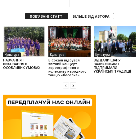
ПОВ'ЯЗАНІ СТАТТІ
БІЛЬШЕ ВІД АВТОРА
Культура
Культура
Культура
НАВЧАННЯ І
В Сокалі відбувся
ВІДДАЛИ ШАНУ
ВИХОВАННЯ В
звітний концерт
ЗАХИСНИКАМ І
ОСОБЛИВИХ УМОВАХ
хореографічного
ПІДТРИМАЛИ
колек­тиву народного
УКРАЇНСЬКІ ТРАДИЦІЇ
танцю «Веселка»