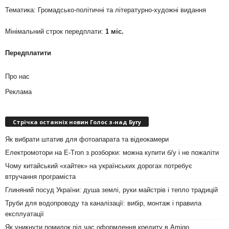
Тематика: Громадсько-політичні та літературно-художні видання
Мінімальний строк передплати:
1 міс.
Передплатити
Про нас
Реклама
Стрічка останніх новин Голос з-над Бугу
Як вибрати штатив для фотоапарата та відеокамери
Електромотори на E-Tron з розборки: можна купити б/у і не пожаліти
Чому китайський «хайтек» на українських дорогах потребує
втручання програміста
Глиняний посуд України: душа землі, руки майстрів і тепло традицій
Труби для водопроводу та каналізації: вибір, монтаж і правила
експлуатації
Як уникнути помилок під час оформлення кредиту в Amigo