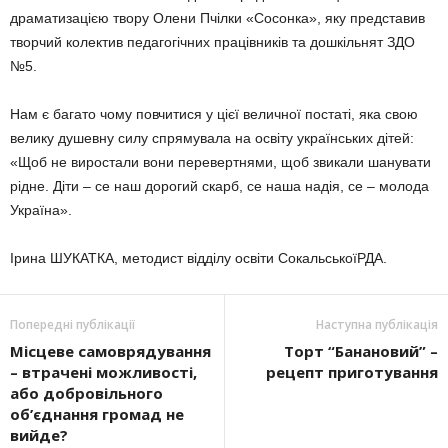
драматизацією твору Олени Пчілки «Сосонка», яку представив
творчий колектив педагогічних працівників та дошкільнят ЗДО
№5.
Нам є багато чому повчитися у цієї величної постаті, яка свою
велику душевну силу спрямувала на освіту українських дітей:
«Щоб не виростали вони перевертнями, щоб звикали шанувати
рідне. Діти – се наш дорогий скарб, се наша надія, се – молода
Україна».
Ірина ШУКАТКА, методист відділу освіти СокальськоїРДА.
Попередні публікації
Наступна публікація
Місцеве самоврядування
Торт “Банановий” –
– втрачені можливості,
рецепт приготування
або добровільного
об’єднання громад не
вийде?