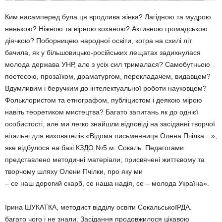
Ким насамперед була ця вродлива жінка? Лагідною та мудрою
ненькою? Ніжною та вірною коханою? Активною громадською
діячкою? Поборницею народної освіти, котра на схилі літ
бачила, як у більшовицько-російських лещатах задихнулася
молода держава УНР, але з усіх сил трималася? Самобутньою
поетесою, прозаїком, драматургом, перекладачем, видавцем?
Вдумливим і беручким до інтелектуальної роботи науковцем?
Фольклористом та етнографом, публіцистом і деякою мірою
навіть теоретиком мистецтва? Багато запитань як до однієї
особистості, але ми легко знайшли відповіді на засіданні творчої
вітальні для вихователів «Відома письменниця Олена Пчілка…»,
яке відбулося на базі КЗДО №5 м. Сокаль. Педагогами
представлено методичні матеріали, присвячені життєвому та
творчому шляху Олени Пчілки, про яку ми
– се наш дорогий скарб, се наша надія, се – молода Україна».
Ірина ШУКАТКА, методист відділу освіти СокальськоїРДА.
багато чого і не знали. Засідання продовжилося цікавою