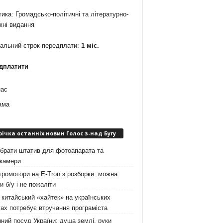
ика: Громадсько-політичні та літературно-
жні видання
мальний строк передплати:
1 міс.
дплатити
нас
ама
річка останніх новин Голос з-над Бугу
брати штатив для фотоапарата та
окамери
ромотори на E-Tron з розборки: можна
и б/у і не пожаліти
китайський «хайтек» на українських
ах потребує втручання програміста
ний посуд України: душа землі, руки