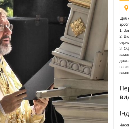
Щоб о
зробі
1. За
2. Вк
отри
3. Оф
замов
доста
на як
замо
Пе
ви
Ін
Часоп