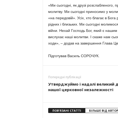
«Ми сьогодні, як друзі розслабленого, п
молитву. Ми сьогодні приносимо у молитв
«на передовій». Усіх, хто благає в Бога 
рідних і близьких. Ми сьогодні молимося
війни. Нехай Господь Бог, який є нашим
вислухає наші молитви. І скаже нам сьог
ходи», – додав на завершення Глава Це
Підготував Василь СОРОЧУК.
Попередні публікації
Утверджуймо і надалі великий 
нашої церковної незалежності
ПОВ'ЯЗАНІ СТАТТІ
БІЛЬШЕ ВІД АВТО