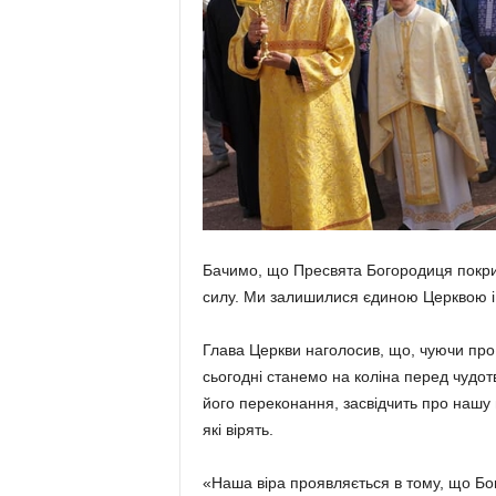
Бачимо, що Пресвята Богородиця покрил
силу. Ми залишилися єдиною Церквою і
Глава Церкви наголосив, що, чуючи про 
сьогодні станемо на коліна перед чудот
його переконання, засвідчить про нашу в
які вірять.
«Наша віра проявляється в тому, що Бог 