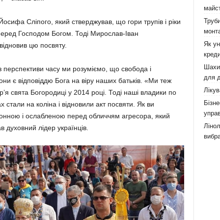
майст
Труби
осифа Сліпого, який стверджував, що гори трупів і ріки
монта
и перед Господом Богом. Тоді Мирослав-Іван
Як у
відновив цю посвяту.
креди
Шахи,
 перспективи часу ми розуміємо, що свобода і
для д
ни є відповіддю Бога на віру наших батьків. «Ми теж
Лікув
р’я свята Богородиці у 2014 році. Тоді наші владики по
Бізне
х стали на коліна і відновили акт посвяти. Як ви
управ
ронною і ослабленою перед обличчям агресора, який
Лінол
ав духовний лідер українців.
вибра