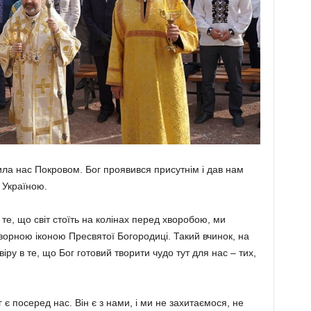
а нас Покровом. Бог проявився присутнім і дав нам
 Україною.
те, що світ стоїть на колінах перед хворобою, ми
ворною іконою Пресвятої Богородиці. Такий вчинок, на
іру в те, що Бог готовий творити чудо тут для нас – тих,
є посеред нас. Він є з нами, і ми не захитаємося, не