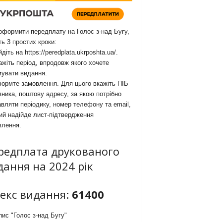
формити передплату на Голос з-над Бугу,
ть 3 простих кроки:
йдіть на
https://peredplata.ukrposhta.ua/
.
ажіть період, впродовж якого хочете
мувати видання.
ормте замовлення. Для цього вкажіть ПІБ
ника, поштову адресу, за якою потрібно
вляти періодику, номер телефону та email,
ий надійде лист-підтвердження
влення.
редплата друкованого
дання на 2024 рік
декс видання:
61400
ис "Голос з-над Бугу"