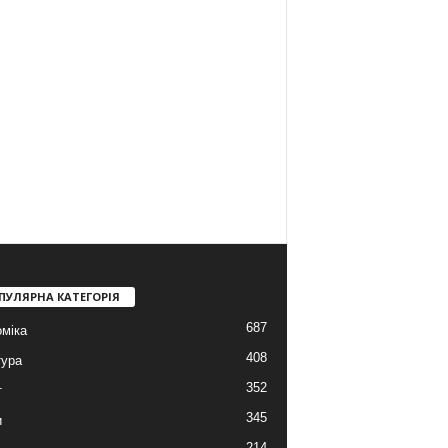
ПУЛЯРНА КАТЕГОРІЯ
687
міка
408
тура
352
т
345
и
214