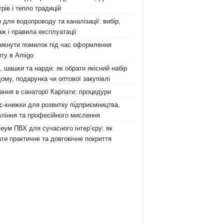
рів і тепло традицій
 для водопроводу та каналізації: вибір,
ж і правила експлуатації
никнути помилок під час оформлення
ту в Amigo
 шашки та нарди: як обрати якісний набір
ому, подарунка чи оптової закупівлі
ання в санаторії Карпати: процедури
с-книжки для розвитку підприємництва,
ління та професійного мислення
еум ПВХ для сучасного інтер’єру: як
ти практичне та довговічне покриття