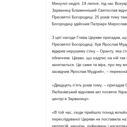
Минулої неділі, 19 липня, під час Всеу
Зарваниці Блаженніший Святослав відно
Пресвятої Богородиці. 25 років тому так
Богородиці здійснив Патріарх Мирослав
З цієї нагоди Глава Церкви пригадав, щ
Пресвятої Богородиці, був Ярослав Мудр
відкрив нерушиму стіну – Оранту, яка с
обличчям. Цікаво, що надпис на ній так 
захитається. Це саме та віра, про яку 
засвідчив Ярослав Мудрий», – перекон
«Двадцять п’ять років тому, – пригадав
Любачівський відновив акт посвяти Украї
центрі в Зарваниці».
«В той час, сюди прийшло понад мільйон
переслідуваної Церкви не поставила на
репресій, нищень, руйнувань і насилля»,