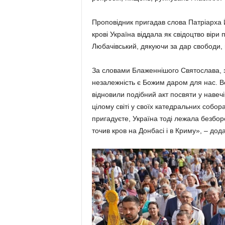
Проповідник пригадав слова Патріарха Й
крові Україна віддала як свідоцтво вір
Любачівський, дякуючи за дар свободи, 
За словами Блаженнішого Святослава, з
незалежність є Божим даром для нас. Во
відновили подібний акт посвяти у навечі
цілому світі у своїх катедральних собора
пригадуєте, Україна тоді лежала безбо
точив кров на Донбасі і в Криму», – дод