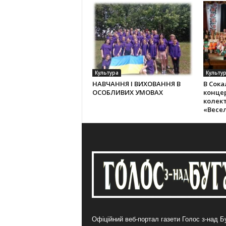
Культура
Культу
НАВЧАННЯ І ВИХОВАННЯ В
В Сока
ОСОБЛИВИХ УМОВАХ
конце
колек­
«Весе
Офіційний веб-портал газети Голос з-над Бу