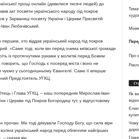
країнської прощі онлайн (дивилися тисячі людей) до
Темат
вив акт посвяти українського народу під покров
худо
ож у Зарваниці посвяту України і Церкви Пресвятій
-Іван Любачівський.
Міні
о першим, хто віддав український народ під покров
Пере
ий. «Саме тоді, коли він перед очима київської громади
тоїть із протягнутими руками у молитві перед Божим
Про 
і говорить, що Господь є посеред міста і воно не
Рекл
ми чуємо у сьогоднішньому Євангелії. Саме її вперше
аний Предстоятель УГКЦ.
Ст
 Отець і Глава УГКЦ, – наш попередник Мирослав-Іван
Як ви
віде
ни і Церкви під Покров Богородиці тут, у відпустовому
Елект
купит
 прочан. Ми тоді дякували Господу Богу, що сила віри
Чому 
дорог
 коліна український народ перед обличчям найгірших
Глиня
 – сказав він.