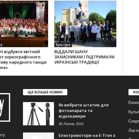
ра
Культура
лі відбувся звітний
ВІДДАЛИ ШАНУ
рт хореографічного
ЗАХИСНИКАМ І ПІДТРИМАЛИ
тиву народного танцю
УКРАЇНСЬКІ ТРАДИЦІЇ
лка»
ЩЕ БІЛЬШЕ НОВИН
ПО
Еконо
Як вибрати штатив для
фотоапарата та
Куль
відеокамери
Спор
28 Липня, 2026
Лист
Електромотори на E-Tron з
гу.