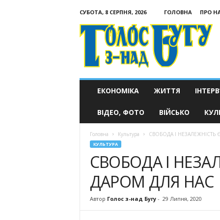
СУБОТА, 8 СЕРПНЯ, 2026
ГОЛОВНА
ПРО Н
Голос
з-
над
Бугу
ЕКОНОМІКА
ЖИТТЯ
ІНТЕРВ
ВІДЕО, ФОТО
ВІЙСЬКО
КУЛ
Головна
Культура
СВОБОДА І НЕЗАЛЕЖНІСТЬ 
КУЛЬТУРА
СВОБОДА І НЕЗА
ДАРОМ ДЛЯ НАС
Автор
Голос з-над Бугу
-
29 Липня, 2020