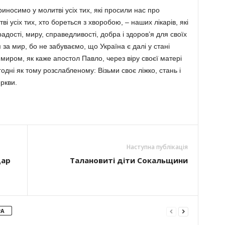
риносимо у молитві усіх тих, які просили нас про
і усіх тих, хто бореться з хворобою, – наших лікарів, які
радості, миру, справедливості, добра і здоров’я для своїх
 за мир, бо не забуваємо, що Україна є далі у стані
 миром, як каже апостол Павло, через віру своєї матері
одні як тому розслабленому: Візьми своє ліжко, стань і
ркви.
Наступна публікація
дар
Талановиті діти Сокальщини
РА