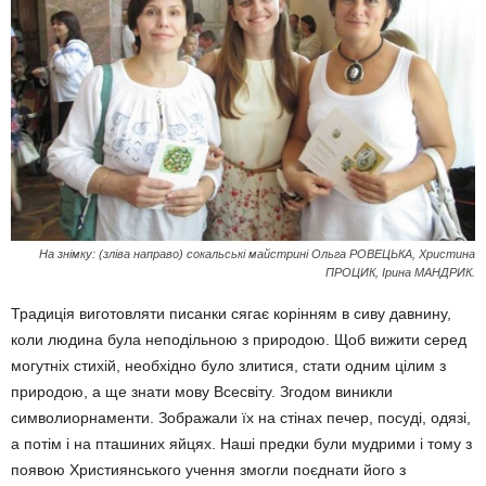
На знімку: (зліва направо) сокальські майстрині Ольга РОВЕЦЬКА, Христина
ПРОЦИК, Ірина МАНДРИК.
Традиція виготовляти писанки сягає корінням в сиву давнину,
коли людина була неподільною з природою. Щоб вижити серед
могутніх стихій, необхідно було злитися, стати одним цілим з
природою, а ще знати мову Всесвіту. Згодом виникли
символиорнаменти. Зображали їх на стінах печер, посуді, одязі,
а потім і на пташиних яйцях. Наші предки були мудрими і тому з
появою Християнського учення змогли поєднати його з