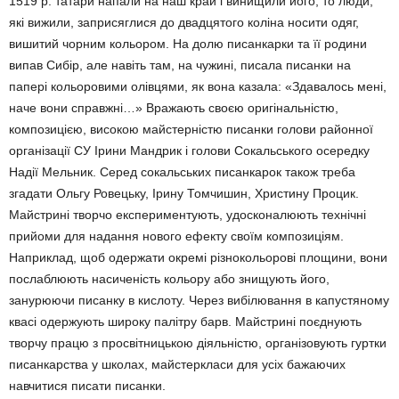
1519 р. татари напали на наш край i винищили його, то люди,
якi вижили, заприсяглися до двадцятого колiна носити одяг,
вишитий чорним кольором. На долю писанкарки та її родини
випав Сибір, але навіть там, на чужині, писала писанки на
папері кольоровими олівцями, як вона казала: «Здавалось мені,
наче вони справжні…» Вражають своєю оригінальністю,
композицією, високою майстерністю писанки голови районної
організації СУ Ірини Мандрик і голови Сокальського осередку
Надії Мельник. Серед сокальських писанкарок також треба
згадати Ольгу Ровецьку, Ірину Томчишин, Христину Процик.
Майстрині творчо експериментують, удосконалюють технічні
прийоми для надання нового ефекту своїм композиціям.
Наприклад, щоб одержати окремі різнокольорові площини, вони
послаблюють насиченість кольору або знищують його,
занурюючи писанку в кислоту. Через вибілювання в капустяному
квасі одержують широку палітру барв. Майстрині поєднують
творчу працю з просвітницькою діяльністю, організовують гуртки
писанкарства у школах, майстеркласи для усіх бажаючих
навчитися писати писанки.