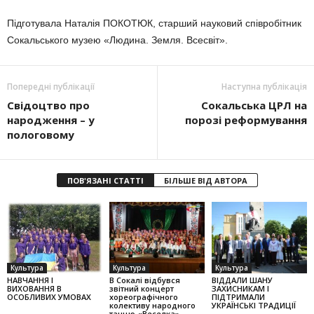
Підготувала Наталія ПОКОТЮК, старший науковий співробітник
Сокальського музею «Людина. Земля. Всесвіт».
Попередні публікації
Наступна публікація
Свідоцтво про
Сокальська ЦРЛ на
народження – у
порозі реформування
пологовому
ПОВ'ЯЗАНІ СТАТТІ
БІЛЬШЕ ВІД АВТОРА
Культура
Культура
Культура
НАВЧАННЯ І
В Сокалі відбувся
ВІДДАЛИ ШАНУ
ВИХОВАННЯ В
звітний концерт
ЗАХИСНИКАМ І
ОСОБЛИВИХ УМОВАХ
хореографічного
ПІДТРИМАЛИ
колек­тиву народного
УКРАЇНСЬКІ ТРАДИЦІЇ
танцю «Веселка»