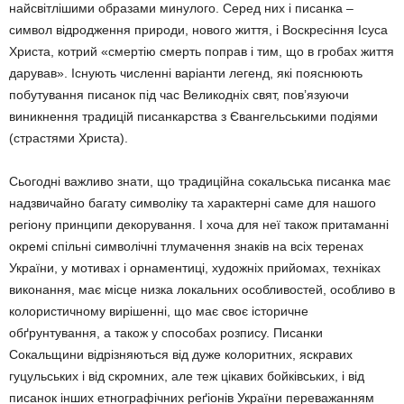
найсвітлішими образами минулого. Серед них і писанка –
символ відродження природи, нового життя, і Воскресіння Ісуса
Христа, котрий «смертію смерть поправ і тим, що в гробах життя
дарував». Існують численні варіанти легенд, які пояснюють
побутування писанок під час Великодніх свят, пов’язуючи
виникнення традицій писанкарства з Євангельськими подіями
(страстями Христа).
Сьогодні важливо знати, що традиційна сокальська писанка має
надзвичайно багату символіку та характерні саме для нашого
регіону принципи декорування. І хоча для неї також притаманні
окремі спільні символічні тлумачення знаків на всіх теренах
України, у мотивах і орнаментиці, художніх прийомах, техніках
виконання, має місце низка локальних особливостей, особливо в
колористичному вирішенні, що має своє історичне
обґрунтування, а також у способах розпису. Писанки
Сокальщини відрізняються від дуже колоритних, яскравих
гуцульських і від скромних, але теж цікавих бойківських, і від
писанок інших етнографічних реґіонів України переважанням