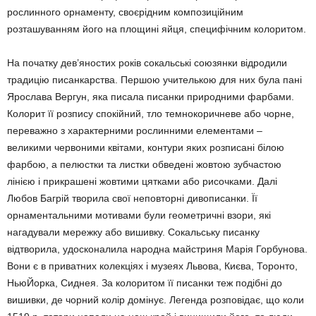
рослинного орнаменту, своєрідним композиційним
розташуванням його на площині яйця, специфічним колоритом.
На початку дев’яностих років сокальські союзянки відродили
традицію писанкарства. Першою учителькою для них була пані
Ярослава Вергун, яка писала писанки природними фарбами.
Колорит її розпису спокійний, тло темнокоричневе або чорне,
переважно з характерними рослинними елементами –
великими червоними квітами, контури яких розписані білою
фарбою, а пелюстки та листки обведені жовтою зубчастою
лінією і прикрашені жовтими цятками або рисочками. Далі
Любов Багрій творила свої неповторні дивописанки. Її
орнаментальними мотивами були геометричні взори, які
нагадували мережку або вишивку. Сокальську писанку
відтворила, удосконалила народна майстриня Марія Горбунова.
Вони є в приватних колекціях і музеях Львова, Києва, Торонто,
НьюЙорка, Сиднея. За колоритом її писанки теж подібні до
вишивки, де чорний колір домінує. Легенда розповiдає, що коли