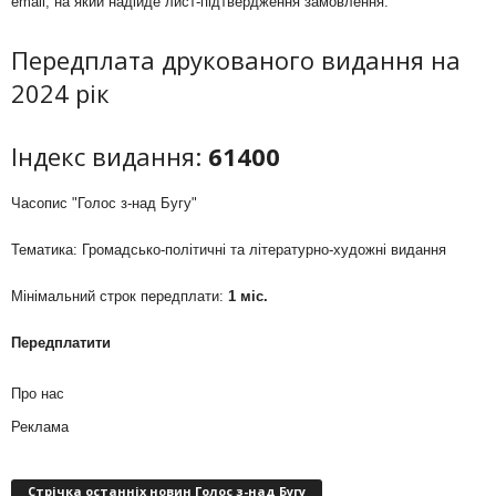
email, на який надійде лист-підтвердження замовлення.
Передплата друкованого видання на
2024 рік
Індекс видання:
61400
Часопис "Голос з-над Бугу"
Тематика: Громадсько-політичні та літературно-художні видання
Мінімальний строк передплати:
1 міс.
Передплатити
Про нас
Реклама
Стрічка останніх новин Голос з-над Бугу