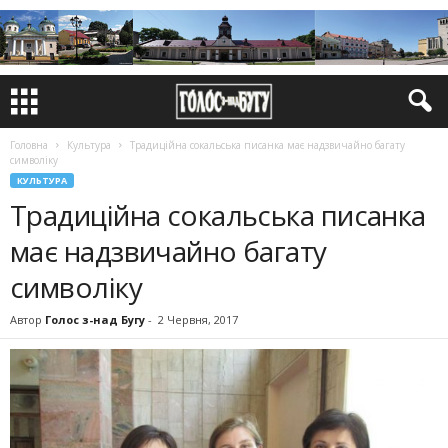
Головна
Культура
Традиційна сокальська писанка має надзвичайно багату
символіку
КУЛЬТУРА
Традиційна сокальська писанка
має надзвичайно багату
символіку
Автор
Голос з-над Бугу
-
2 Червня, 2017