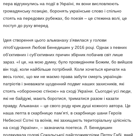
пера відгукнулись на події в Україні, як вони висловлюють
грома­дянську позицію, боронять українське слово і спільно
стоять на передових рубежах, бо поезія – це стежина волі, це
поступ до руху вперед.
Ідея створення цього альманаху з’явилася у голови
літоб’єднання Любові Бенедишин у 2016 році. Однак з певних
об’єктивних і суб’єктивних причин збірник побачив світ лише
зараз. «І це, на мою думку, було прови­дінням Божим, бо вийшов
він тоді, коли найбільше потрібний. Коли хочеться кричати на
весь голос, що ми не маємо права забути смерть українців-
патріотів і зневажати що­денний подвиг наших захисників, які
стоять «оборонною стіною» на сході України. Сьо­годні усі люди,
які не байдужі, мають бороти­ся, триматися разом і казати
правду. Альма­нах – це свого роду крик душі кожного автора. Це
наша лепта в скарбницю пам’яті, в скарбницю шани Героїв
Небесної Сотні та воїнів, які захищають територіальну ціліс­ність
на сході України», – зазначила поетеса. Л. Бенедишин
подякувала голові Сокаль­ської райспоживспілки Петру Габі, який