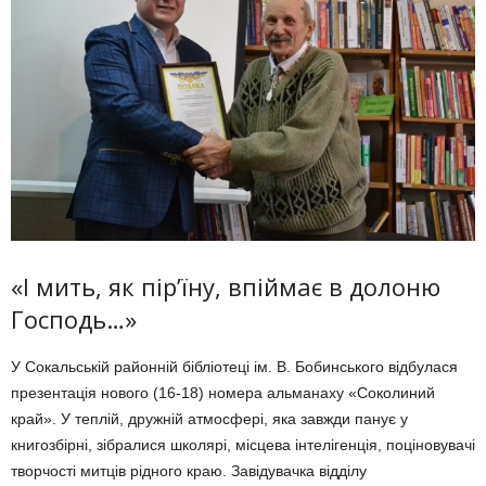
«І мить, як пір’їну, впіймає в долоню
Господь…»
У Сокальській районній бібліотеці ім. В. Бобинського відбулася
презен­тація нового (16-18) номера альма­наху «Соколиний
край». У теплій, дружній атмосфері, яка завжди панує у
книгозбірні, зібралися школярі, місцева інте­лігенція, поціновувачі
творчості митців рідно­го краю. Завідувачка відділу