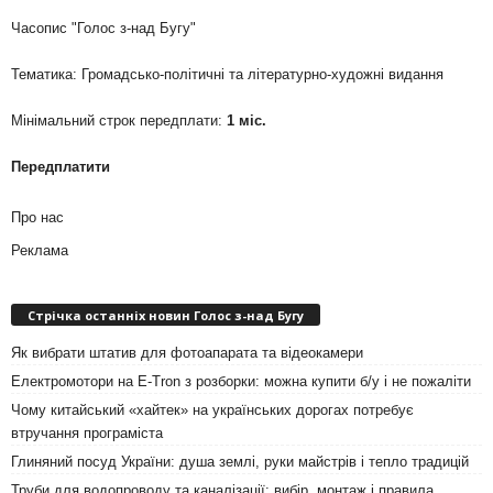
Часопис "Голос з-над Бугу"
Тематика: Громадсько-політичні та літературно-художні видання
Мінімальний строк передплати:
1 міс.
Передплатити
Про нас
Реклама
Стрічка останніх новин Голос з-над Бугу
Як вибрати штатив для фотоапарата та відеокамери
Електромотори на E-Tron з розборки: можна купити б/у і не пожаліти
Чому китайський «хайтек» на українських дорогах потребує
втручання програміста
Глиняний посуд України: душа землі, руки майстрів і тепло традицій
Труби для водопроводу та каналізації: вибір, монтаж і правила