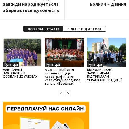
завжди народжується і
Боянич – двійня
зберігається духовність
ПОВ'ЯЗАНІ СТАТТІ
БІЛЬШЕ ВІД АВТОРА
Культура
Культура
Культура
НАВЧАННЯ І
В Сокалі відбувся
ВІДДАЛИ ШАНУ
ВИХОВАННЯ В
звітний концерт
ЗАХИСНИКАМ І
ОСОБЛИВИХ УМОВАХ
хореографічного
ПІДТРИМАЛИ
колек­тиву народного
УКРАЇНСЬКІ ТРАДИЦІЇ
танцю «Веселка»