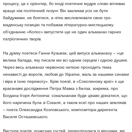
процесу, це є орієнтир, бо іноді поетичне мудре слово впливає
краще ніж політичний лозунг. Він закликав усіх не бути
байдужими, не боятися, а чітко висловлювати свою гро­
мадянську позицію та побажав літературно-мистецькому
об’єднанню «Колос» випустити ще не один альманах гарних
патріотичних творів.
На думку поетеси Ганни Кузьмак, цей випуск альманаху – «це
велика балада, яку писали ми всі одним серцем і одною душею.
Через весь альманах червоною ниткою проходить тема
ненависті до ворогів, любові до України, жаль за нашими синами
і віра в їхню перемогу». Крім поезії, в «Соколи­ному краї» є ще
краєзнавчі дослідження Пет­ра Мавка з Белза, зокрема, про
Богдана-Ігоря Антонича: сокальчанам буде цікаво дізнатися, що
його наречена була зі Сокаля, а також есеї про наших земляків
– поета Олександра Козловського, композитора-диригента
Василя Осташевського.
Виступи поетів, почесних гостей, переплі­талися із віршами, які