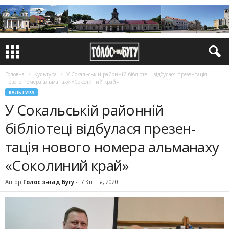
Головна
Культура
У Сокальській районній бібліотеці відбулася презен­тація
нового номера альма­наху «Соколиний край»
КУЛЬТУРА
У Сокальській районній
бібліотеці відбулася презен­
тація нового номера альма­наху
«Соколиний край»
Автор
Голос з-над Бугу
-
7 Квітня, 2020