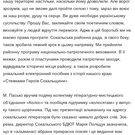
нашу територію настільки, наскільки йому дозволили. Але ворог
зрозумів, що не зможе далі пройти силою і тому, зараз він воює
за наш розум, душу та серце. Ви дуже необхідні українському
суспільству. Прошу Вас, закли­кайте своїм поетичним словом,
виховуйте у людей відчуття перемоги. Адже в цій бо­ротьбі ми не
маємо права програти. Сокаль­ська районна рада, зі свого боку,
також зро­била певний крок в цьому напрямку. Ми прийняли
районну програму національно-патріотичного виховання. В її
межах, разом із пластунами проводили патріотичні заходи,
відвідували історичні місця району, а також розробили
унікальний електронний посібник з історії нашого краю
«Стежками Героїв Со­кальщини».
М. Пасько вручив подяку колективу літе­ратурно-мистецького
об’єднання «Колос» та пообіцяв підтримку «колосятам» у випус­
ку такого щорічника. Під час презентації альманаху на адресу
сокальських літерато­рів було сказано чимало добрих слів. Зок­
рема, директор Сокальського БДЮТ Марія Поліщук зазначила,
що в «альманасі зібрана прекрасна поезія і це видання має