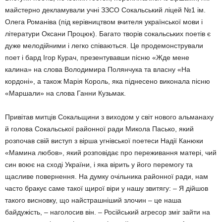
майстерно декламу­вали учні ЗЗСО Сокальський ліцей №1 ім.
Олега Романіва (під керівництвом вчителя української мови і
літератури Оксани Про­цюк). Багато творів сокальських поетів є
дуже мелодійними і легко співаються. Це продемонстрували
поет і бард Ігор Курач, презентувавши пісню «Жде мене
калина» на слова Володимира Полянчука та власну «На
кордоні», а також Марія Король, яка піднесено виконала пісню
«Маршали» на слова Ганни Кузьмак.
Привітав митців Сокальщини з виходом у світ нового альманаху
й голова Сокальської районної ради Микола Пасько, який
розпочав свій виступ з вірша угнівської пое­теси Надії Канюки
«Мамина любов», який розповідає про переживання матері, чий
син воює на сході України, і яка вірить у його перемогу та
щасливе повернення. На думку очільника районної ради, нам
часто бракує саме такої щирої віри у нашу звитягу: – Я дійшов
такого висновку, що найстрашні­ший злочин – це наша
байдужість, – наголо­сив він. – Російський агресор зміг зайти на