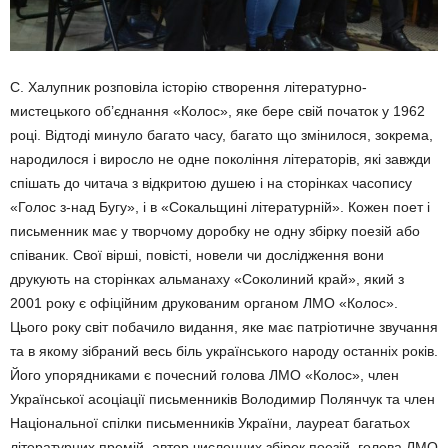
С. Халупник розповіла історію створення літературно-
мистецького об’єднання «Ко­лос», яке бере свій початок у 1962
році. Від­тоді минуло багато часу, багато що змінило­ся, зокрема,
народилося і виросло не одне покоління літераторів, які завжди
спішать до читача з відкритою душею і на сторінках часопису
«Голос з-над Бугу», і в «Сокальщи­ні літературній». Кожен поет і
письменник має у творчому доробку не одну збірку пое­зій або
співаник. Свої вірші, повісті, новели чи дослідження вони
друкують на сторінках альманаху «Соколиний край», який з
2001 року є офіційним друкованим органом ЛМО «Колос».
Цього року світ побачило видання, яке має патріотичне звучання
та в якому зібраний весь біль українського народу ос­танніх років.
Його упорядниками є почесний голова ЛМО «Колос», член
Української асо­ціації письменників Володимир Полянчук та член
Національної спілки письменників України, лауреат багатьох
літературних пре­мій, автор численних збірок поезій, голова ЛМО