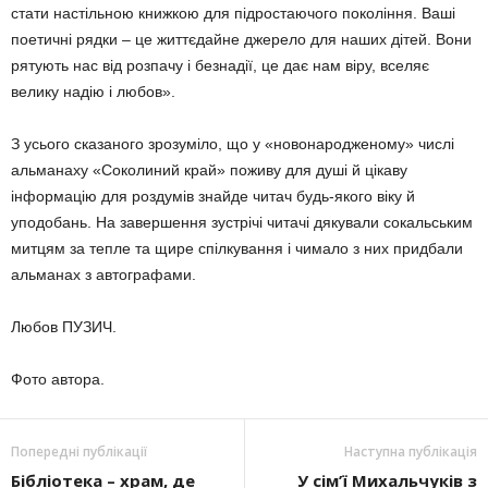
стати настільною книжкою для підростаючого по­коління. Ваші
поетичні рядки – це життєдай­не джерело для наших дітей. Вони
рятують нас від розпачу і безнадії, це дає нам віру, вселяє
велику надію і любов».
З усього сказаного зрозуміло, що у «ново­народженому» числі
альманаху «Соколиний край» поживу для душі й цікаву
інформацію для роздумів знайде читач будь-якого віку й
уподобань. На завершення зустрічі читачі дякували сокальським
митцям за тепле та щире спілкування і чимало з них придбали
альманах з автографами.
Любов ПУЗИЧ.
Фото автора.
Попередні публікації
Наступна публікація
Бібліотека – храм, де
У сім’ї Михальчуків з