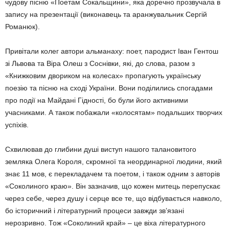
чудову пісню «Поетам Сокальщи­ни», яка доречно прозвучала в
запису на презентації (виконавець та аранжувальник Сергій
Романюк).
Привітали колег автори альманаху: поет, пародист Іван Гентош
зі Львова та Віра Олеш з Соснівки, які, до слова, разом з
«Книжковим двориком на колесах» пропагу­ють українську
поезію та пісню на сході Ук­раїни. Вони поділились спогадами
про події на Майдані Гідності, бо були його активними
учасниками. А також побажали «колосятам» подальших творчих
успіхів.
Схвилював до глибини душі виступ нашо­го талановитого
земляка Олега Короля, скромної та неординарної людини, який
знає 11 мов, є перекладачем та поетом, і також одним з авторів
«Соколиного краю». Він зазначив, що кожен митець перепускає
через себе, через душу і серце все те, що відбувається навколо,
бо історичний і літера­турний процеси завжди зв’язані
нерозривно. Тож «Соколиний край» – це віха літературно­го