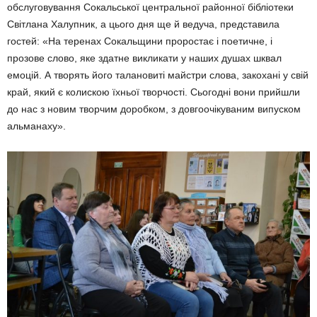
обслуговування Сокальської центральної районної бібліоте­ки
Світлана Халупник, а цього дня ще й ведуча, представила
гостей: «На теренах Сокальщини проростає і поетичне, і
прозове слово, яке здатне викликати у наших душах шквал
емоцій. А творять його талановиті майстри слова, закохані у свій
край, який є колискою їхньої творчості. Сьогодні вони прийшли
до нас з новим творчим доробком, з довгоочікуваним випуском
альманаху».