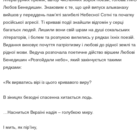
Любов Бенедишин. Знаковим є те, що цей випуск альманаху
вийшов у переддень пам’яті загибелі Небесної Сотні та початку
російської агресії. Ті криваві події знайшли відгомін у серці
багатьох людей. Лишили вони свій шрам на душі сокальських
літера­торів, і болем та розпукою вилились у рядках їхніх поезій.
Видання виховує почуття пат­ріотизму і любові до рідної землі та
рідної мови. Ведуча розпочала поетичне дійство віршем Любові
Бенедишин «Розгойдали небо», який закінчується такими
рядками:
«Як вирватись вірі із цього кривавого виру?
В зіницях безодні спасенна хитається лодь.
…Насниться Вкраїні надія – голубкою миру.
І мить, як пір’їну,