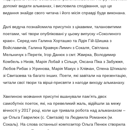
допо­міг видати альманах, і висловила сподівання, що це
видання знайде свого читача і його місія справді буде виконана.
Далі ведуча познайомила присутніх з цікавими, талановитими
поетами, чиї твори опубліковані у цьому випуску «Соколиного
краю». Серед них Галина Хорташко та Лідія Гій-Шишка з
Войславичів, Галина Кравчук-Лимич з Сокаля, Світлана
Мельничук з Перетік, Ігор Данюк з смт. Жвирка, Володи­мир
Комбель з Низів, Марія Лобай з Сільця, Оксана Піка з Забужжя,
Любов Рибак з Угри­нова, Марія Макух з Хлівчан, Олена Штика­ло
зі Свитазева та багато інших. Поети, які завітали на презентацію,
читали свої твори та вірші-присвяти з нагоди виходу альманаху.
Хвилиною мовчання присутні вшанували пам’ять двох
самобутніх поеток, які, на превеликий жаль, відійшли за межу
вічності у 2017 році, коли ще тривала робота над альманахом –
це Ольга Гаврилюк (с. Свита­зів) та Людмила Романюк (м.
Сокаль). На слова останньої композитор Ольга Пенюк створила