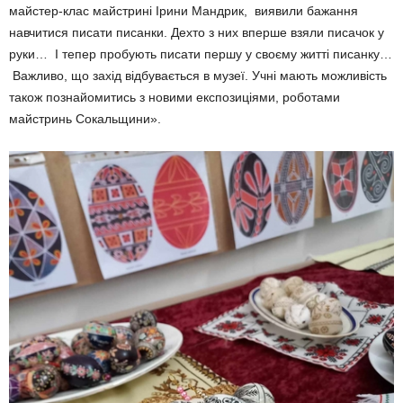
майстер-клас майстрині Ірини Мандрик, виявили бажання
навчитися писати писанки. Дехто з них вперше взяли писачок у
руки… І тепер пробують писати першу у своєму житті писанку…
Важливо, що захід відбувається в музеї. Учні мають можливість
також познайомитись з новими експозиціями, роботами
майстринь Сокальщини».