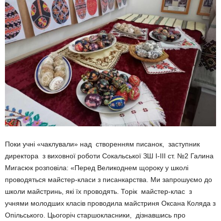
Поки учні «чаклували» над створенням писанок, заступник
директора з виховної роботи Сокальської ЗШ І-ІІІ ст. №2 Галина
Мигасюк розповіла: «Перед Великоднем щороку у школі
проводяться майстер-класи з писанкарства. Ми запрошуємо до
школи майстринь, які їх проводять. Торік майстер-клас з
учнями молодших класів проводила майстриня Оксана Коляда з
Опільського. Цьогоріч старшокласники, дізнавшись про