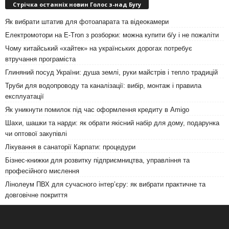
Стрічка останніх новин Голос з-над Бугу
Як вибрати штатив для фотоапарата та відеокамери
Електромотори на E-Tron з розборки: можна купити б/у і не пожаліти
Чому китайський «хайтек» на українських дорогах потребує
втручання програміста
Глиняний посуд України: душа землі, руки майстрів і тепло традицій
Труби для водопроводу та каналізації: вибір, монтаж і правила
експлуатації
Як уникнути помилок під час оформлення кредиту в Amigo
Шахи, шашки та нарди: як обрати якісний набір для дому, подарунка
чи оптової закупівлі
Лікування в санаторії Карпати: процедури
Бізнес-книжки для розвитку підприємництва, управління та
професійного мислення
Лінолеум ПВХ для сучасного інтер’єру: як вибрати практичне та
довговічне покриття