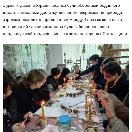
З давніх-давен в Україні писанки були оберегами родинного
щастя, символами достатку, весняного відродження природи,
зародженням життя, продовженням роду. І незважаючи на те,
що тривалий час писанкарство було заборонене, воно
продовжує свої традиції і нині, зокрема на теренах Сокальщини.