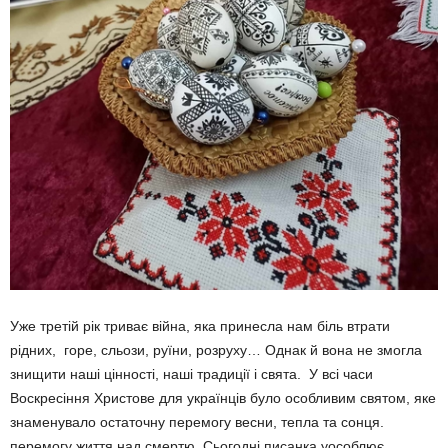
Уже третій рік триває війна, яка принесла нам біль втрати
рідних, горе, сльози, руїни, розруху… Однак й вона не змогла
знищити наші цінності, наші традиції і свята. У всі часи
Воскресіння Христове для українців було особливим святом, яке
знаменувало остаточну перемогу весни, тепла та сонця.
перемогу життя над смертю. Сьогодні писанка уособлює