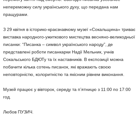
непереможну силу українського духу, що передана нам
пращурами.
З 29 квітня в історико-краєзнавчому музеї «Сокальщина» триває
виставка народного-ужиткового мистецтва весняно-великодньої
писанки: “Писанка – символ українського народу”, де
представлені роботи писанкарки Надії Мельник, учнів
Сокальського БДЮТу та їх наставників. В експозиції можна
побачити кілька сотень писанок, які вражають своєю
неповторністю, колоритністю та якісним рівнем виконання.
Музей працює у вівторок, середу та п’ятницю з 11:00 по 17:00
год.
Любов ПУЗИЧ.