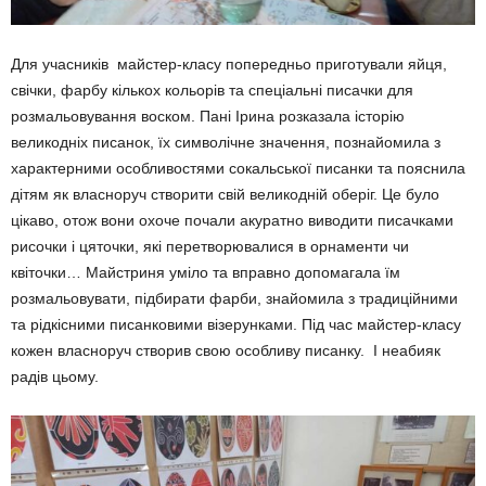
Для учасників майстер-класу попередньо приготували яйця,
свічки, фарбу кількох кольорів та спеціальні писачки для
розмальовування воском. Пані Ірина розказала історію
великодніх писанок, їх символічне значення, познайомила з
характерними особливостями сокальської писанки та пояснила
дітям як власноруч створити свій великодній оберіг. Це було
цікаво, отож вони охоче почали акуратно виводити писачками
рисочки і цяточки, які перетворювалися в орнаменти чи
квіточки… Майстриня уміло та вправно допомагала їм
розмальовувати, підбирати фарби, знайомила з традиційними
та рідкісними писанковими візерунками. Під час майстер-класу
кожен власноруч створив свою особливу писанку. І неабияк
радів цьому.