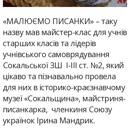
«МАЛЮЄМО ПИСАНКИ» – таку
назву мав майстер-клас для учнів
старших класів та лідерів
учнівського самоврядування
Сокальської ЗШ І-ІІІ ст. №2, який
цікаво та пізнавально провела
для них в історико-краєзнавчому
музеї «Сокальщина», майстриня-
писанкарка, членкиня Союзу
українок Ірина Мандрик.