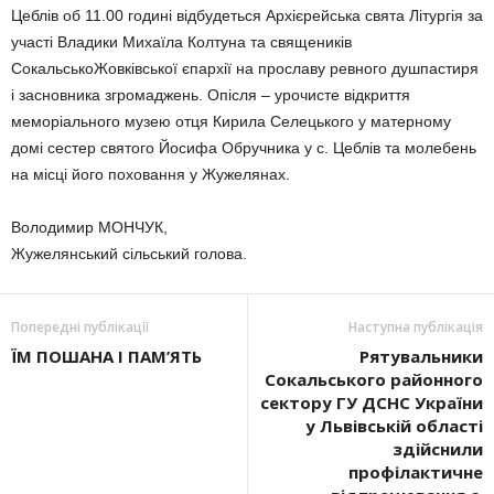
Цеблів об 11.00 годині відбудеться Архієрейська свята Літургія за
участі Владики Михаїла Колтуна та священиків
СокальськоЖовківської єпархії на прославу ревного душпастиря
і засновника згромаджень. Опісля – урочисте відкриття
меморіального музею отця Кирила Селецького у матерному
домі сестер святого Йосифа Обручника у с. Цеблів та молебень
на місці його поховання у Жужелянах.
Володимир МОНЧУК,
Жужелянський сільський голова.
Попередні публікації
Наступна публікація
ЇМ ПОШАНА І ПАМ’ЯТЬ
Рятувальники
Сокальського районного
сектору ГУ ДСНС України
у Львівській області
здійснили
профілактичне