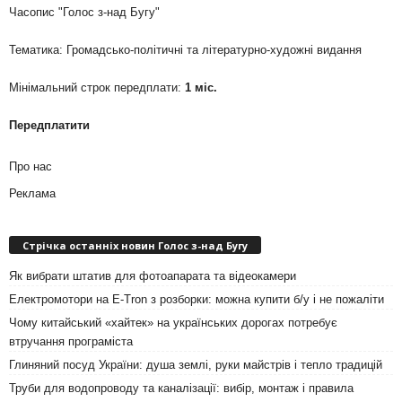
Часопис "Голос з-над Бугу"
Тематика: Громадсько-політичні та літературно-художні видання
Мінімальний строк передплати:
1 міс.
Передплатити
Про нас
Реклама
Стрічка останніх новин Голос з-над Бугу
Як вибрати штатив для фотоапарата та відеокамери
Електромотори на E-Tron з розборки: можна купити б/у і не пожаліти
Чому китайський «хайтек» на українських дорогах потребує
втручання програміста
Глиняний посуд України: душа землі, руки майстрів і тепло традицій
Труби для водопроводу та каналізації: вибір, монтаж і правила