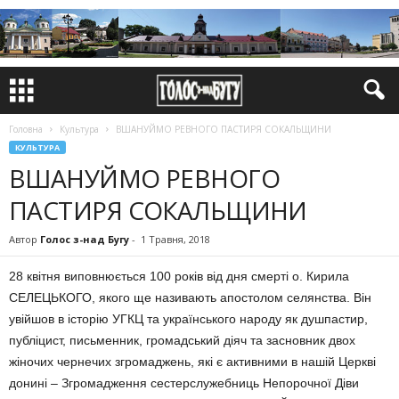
Головна
Культура
ВШАНУЙМО РЕВНОГО ПАСТИРЯ СОКАЛЬЩИНИ
КУЛЬТУРА
ВШАНУЙМО РЕВНОГО
ПАСТИРЯ СОКАЛЬЩИНИ
Автор
Голос з-над Бугу
-
1 Травня, 2018
28 квітня виповнюється 100 років від дня смерті о. Кирила
СЕЛЕЦЬКОГО, якого ще називають апостолом селянства. Він
увійшов в історію УГКЦ та українського народу як душпастир,
публіцист, письменник, громадський діяч та засновник двох
жіночих чернечих згромаджень, які є активними в нашій Церкві
донині – Згромадження сестерcлужебниць Непорочної Діви