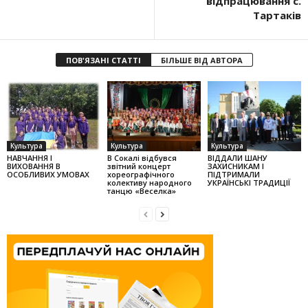
відпрацювання с.
Тартаків
ПОВ'ЯЗАНІ СТАТТІ
БІЛЬШЕ ВІД АВТОРА
Культура
Культура
Культура
НАВЧАННЯ І
В Сокалі відбувся
ВІДДАЛИ ШАНУ
ВИХОВАННЯ В
звітний концерт
ЗАХИСНИКАМ І
ОСОБЛИВИХ УМОВАХ
хореографічного
ПІДТРИМАЛИ
колек­тиву народного
УКРАЇНСЬКІ ТРАДИЦІЇ
танцю «Веселка»