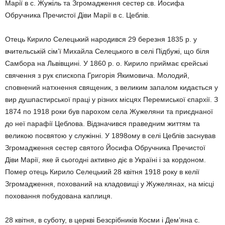
Марії в с. Жужіль та Згромадження сестер св. Йосифа
Обручника Пречистої Діви Марії в с. Цеблів.
Отець Кирило Селецький народився 29 березня 1835 р. у
вчительській сім’ї Михайла Селецького в селі Підбужі, що біля
Самбора на Львівщині. У 1860 р. о. Кирило приймає єрейські
свячення з рук єпископа Григорія Якимовича. Молодий,
сповнений натхнення священик, з великим запалом кидається у
вир душпастирської праці у різних місцях Перемиської єпархії. З
1874 по 1918 роки був парохом села Жужеляни та приєднаної
до неї парафії Цеблова. Відзначився праведним життям та
великою посвятою у служінні. У 1898ому в селі Цеблів заснував
Згромадження сестер святого Йосифа Обручника Пречистої
Діви Марії, яке й сьогодні активно діє в Україні і за кордоном.
Помер отець Кирило Селецький 28 квітня 1918 року в келії
Згромадження, похований на кладовищі у Жужелянах, на місці
поховання побудована каплиця.
28 квітня, в суботу, в церкві Безсрібників Косми і Дем’яна с.